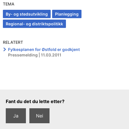
TEMA
By- og stedsutvikling
Planlegging
Regional- og distriktspolitikk
RELATERT
Fylkesplanen for Østfold er godkjent
Pressemelding | 11.03.2011
Tilbakemeldingsskjema
Fant du det du lette etter?
Ja
Nei