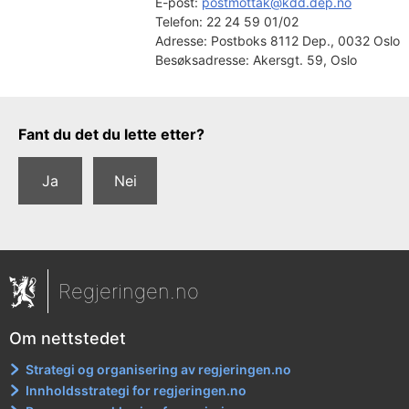
E-post: 
postmottak@kdd.dep.no
Telefon:
22 24 59 01/02
Adresse:
Postboks 8112 Dep., 0032 Oslo
Besøksadresse:
Akersgt. 59, Oslo
Tilbakemeldingsskjema
Fant du det du lette etter?
Ja
Nei
Regjeringen.no
Om nettstedet
Strategi og organisering av regjeringen.no
Innholdsstrategi for regjeringen.no