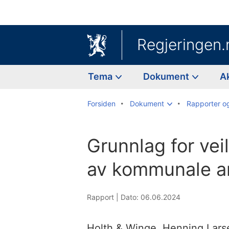
Regjeringen.
Tema
Dokument
A
Forsiden
Dokument
Rapporter o
Grunnlag for vei
av kommunale ar
Rapport |
Dato: 06.06.2024
Holth & Winge, Henning Lars