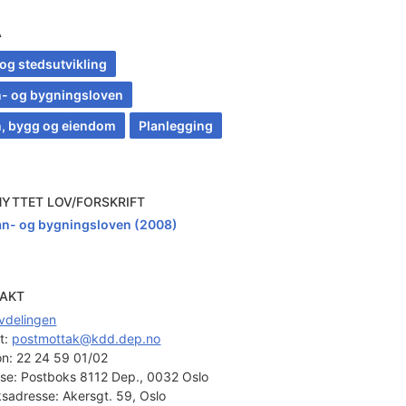
A
 og stedsutvikling
n- og bygningsloven
n, bygg og eiendom
Planlegging
NYTTET LOV/FORSKRIFT
an- og bygningsloven (2008)
AKT
vdelingen
t: 
postmottak@kdd.dep.no
on:
22 24 59 01/02
se:
Postboks 8112 Dep., 0032 Oslo
sadresse:
Akersgt. 59, Oslo