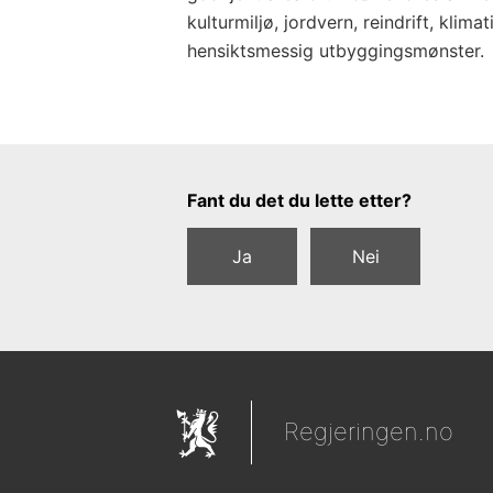
kulturmiljø, jordvern, reindrift, klim
hensiktsmessig utbyggingsmønster.
Tilbakemeldingsskjema
Fant du det du lette etter?
Ja
Nei
Regjeringen.no