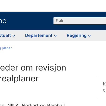
no
Søk
ktuelt
Departement
Regjering
g planer
leder om revisjon
ealplaner
K
d
en, NINA, Norkart og Rambøll