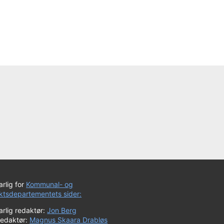
rlig for
Kommunal- og
iktsdepartementets sider:
rlig redaktør:
Jon Berg
redaktør:
Magnus Skaara Drabløs