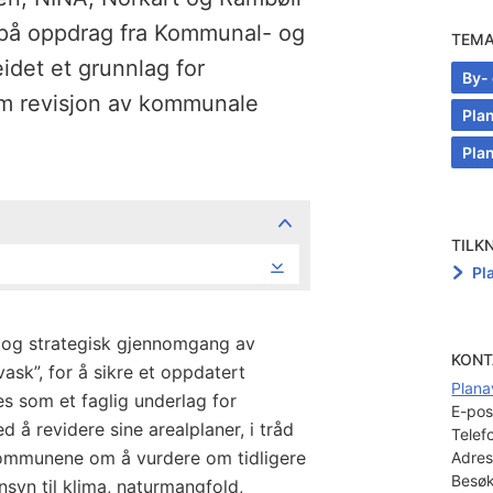
på oppdrag fra Kommunal- og
TEM
idet et grunnlag for
By-
m revisjon av kommunale
Pla
Pla
TILK
Pl
k og strategisk gjennomgang av
KONT
vask”, for å sikre et oppdatert
Plana
s som et faglig underlag for
E-pos
å revidere sine arealplaner, i tråd
Telef
kommunene om å vurdere om tidligere
Adres
Besøk
syn til klima, naturmangfold,