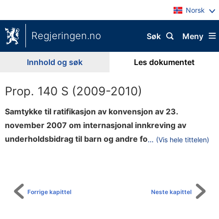
Norsk
Regjeringen.no
Søk
Meny
Innhold og søk
Les dokumentet
Prop. 140 S (2009-2010)
Samtykke til ratifikasjon av konvensjon av 23.
november 2007 om internasjonal innkreving av
r
underholdsbidrag til barn og andre fo
...
(Vis hele tittelen)
Til
m
innholdsfortegnelse
e
r
f
Forrige kapittel
Neste kapittel
o