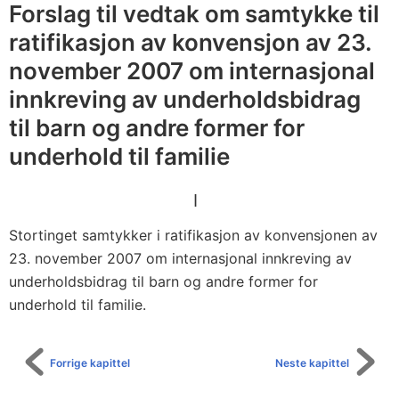
r
Forslag til vedtak om samtykke til
u
ratifikasjon av konvensjon av 23.
n
november 2007 om internasjonal
d
innkreving av underholdsbidrag
e
til barn og andre former for
r
underhold til familie
h
o
I
l
d
Stortinget samtykker i ratifikasjon av konvensjonen av
t
23. november 2007 om internasjonal innkreving av
i
underholdsbidrag til barn og andre former for
l
underhold til familie.
f
a
Forrige kapittel
Neste kapittel
m