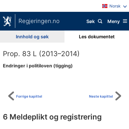
Norsk
Regjeringen.no
Søk
Meny
Innhold og søk
Les dokumentet
Prop. 83 L (2013–2014)
Endringer i politiloven (tigging)
Til
innholdsfortegnelse
Forrige kapittel
Neste kapittel
6 Meldeplikt og registrering