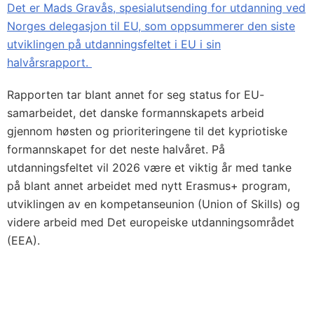
Det er Mads Gravås, spesialutsending for utdanning ved
Norges delegasjon til EU, som oppsummerer den siste
utviklingen på utdanningsfeltet i EU i sin
halvårsrapport.
Rapporten tar blant annet for seg status for EU-
samarbeidet, det danske formannskapets arbeid
gjennom høsten og prioriteringene til det kypriotiske
formannskapet for det neste halvåret. På
utdanningsfeltet vil 2026 være et viktig år med tanke
på blant annet arbeidet med nytt Erasmus+ program,
utviklingen av en kompetanseunion (Union of Skills) og
videre arbeid med Det europeiske utdanningsområdet
(EEA).