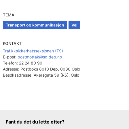
TEMA
Transport og kommunikasjon
Vei
KONTAKT
Trafikksikkerhetsseksjonen (TS)
E-post: 
postmottak@sd.dep.no
Telefon:
22 24 80 90
Adresse:
Postboks 8010 Dep, 0030 Oslo
Besøksadresse:
Akersgata 59 (R5), Oslo
Tilbakemeldingsskjema
Fant du det du lette etter?