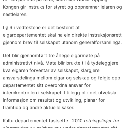
Kongen gir instruks for styret og oppnemner leiaren og
nestleiaren.
I § 6 i vedtektene er det bestemt at
eigardepartementet skal ha ein direkte instruksjonsrett
gjennom brev til selskapet utanom generalforsamlinga.
Det blir gjennomført tre årlege eigarmøte på
administrativt nivå. Møta blir brukte til å tydeleggjere
kva eigaren forventar av selskapet, klargjere
ansvarsdelinga mellom eigar og selskap og følgje opp
departementet sitt overordna ansvar for
internkontrollen i selskapet. I tillegg blir det utveksla
informasjon om resultat og utvikling, planar for
framtida og andre aktuelle saker.
Kulturdepartementet fastsette i 2010
retningslinjer for
eigarstyring av selskap mv.
under departementet sitt