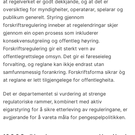
at regelverket er godt dekkjande, og at det er
oversiktleg for myndigheiter, operatørar, spelarar og
publikum generelt. Styring gjennom
forskriftsregulering inneber at regelendringar skjer
gjennom ein open prosess som inkluderer
konsekvensutgreiing og offentleg høyring.
Forskriftsregulering gir eit sterkt vern av
offentlegrettslege omsyn. Det gir ei føreseieleg
forvalting, og reglane kan ikkje endrast utan
samfunnsmessig forankring. Forskriftsforma sikrar òg
at reglane er lett tilgjengelege for offentlegheita.
Det er departementet si vurdering at strenge
regulatoriske rammer, kombinert med aktiv
eigarstyring for å sikre etterleving av reguleringane, er
avgjerande for å vareta måla for pengespelpolitikken.