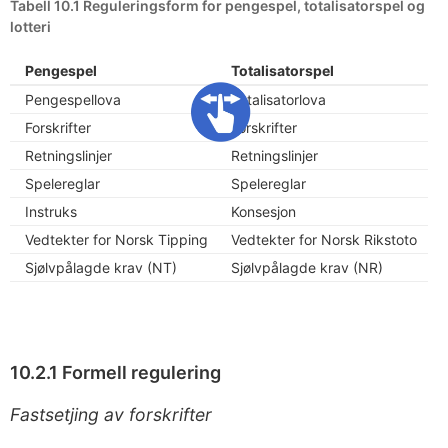
Tabell 10.1 Reguleringsform for pengespel, totalisatorspel og
lotteri
Pengespel
Totalisatorspel
L
Pengespellova
Totalisatorlova
L
Forskrifter
Forskrifter
F
Retningslinjer
Retningslinjer
Spelereglar
Spelereglar
Instruks
Konsesjon
Vedtekter for Norsk Tipping
Vedtekter for Norsk Rikstoto
Sjølvpålagde krav (NT)
Sjølvpålagde krav (NR)
10.2.1 Formell regulering
Fastsetjing av forskrifter