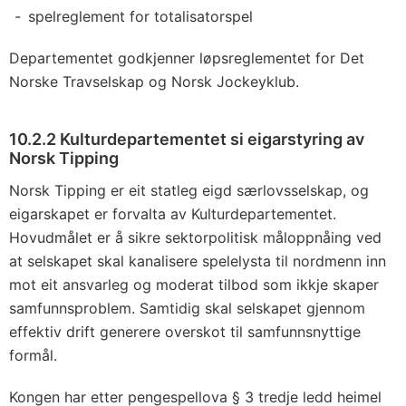
spelreglement for totalisatorspel
Departementet godkjenner løpsreglementet for Det
Norske Travselskap og Norsk Jockeyklub.
10.2.2 Kulturdepartementet si eigarstyring av
Norsk Tipping
Norsk Tipping er eit statleg eigd særlovsselskap, og
eigarskapet er forvalta av Kulturdepartementet.
Hovudmålet er å sikre sektorpolitisk måloppnåing ved
at selskapet skal kanalisere spelelysta til nordmenn inn
mot eit ansvarleg og moderat tilbod som ikkje skaper
samfunnsproblem. Samtidig skal selskapet gjennom
effektiv drift generere overskot til samfunnsnyttige
formål.
Kongen har etter pengespellova § 3 tredje ledd heimel