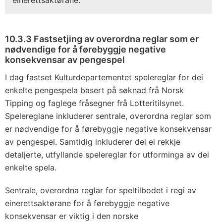
10.3.3 Fastsetjing av overordna reglar som er
nødvendige for å førebyggje negative
konsekvensar av pengespel
I dag fastset Kulturdepartementet spelereglar for dei
enkelte pengespela basert på søknad frå Norsk
Tipping og faglege fråsegner frå Lotteritilsynet.
Spelereglane inkluderer sentrale, overordna reglar som
er nødvendige for å førebyggje negative konsekvensar
av pengespel. Samtidig inkluderer dei ei rekkje
detaljerte, utfyllande spelereglar for utforminga av dei
enkelte spela.
Sentrale, overordna reglar for speltilbodet i regi av
einerettsaktørane for å førebyggje negative
konsekvensar er viktig i den norske