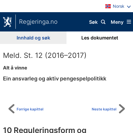
Norsk
Regjeringa.no
Søk
Meny
Innhald og søk
Les dokumentet
Meld. St. 12 (2016–2017)
Alt å vinne
Ein ansvarleg og aktiv pengespelpolitikk
Til
innhaldsliste
Forrige kapittel
Neste kapittel
10 Reguleringsform og