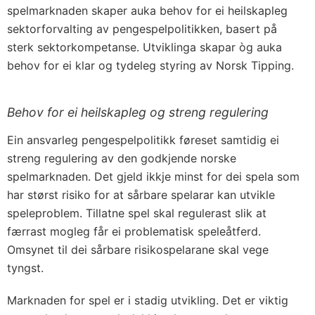
spelmarknaden skaper auka behov for ei heilskapleg
sektorforvalting av pengespelpolitikken, basert på
sterk sektorkompetanse. Utviklinga skapar òg auka
behov for ei klar og tydeleg styring av Norsk Tipping.
Behov for ei heilskapleg og streng regulering
Ein ansvarleg pengespelpolitikk føreset samtidig ei
streng regulering av den godkjende norske
spelmarknaden. Det gjeld ikkje minst for dei spela som
har størst risiko for at sårbare spelarar kan utvikle
speleproblem. Tillatne spel skal regulerast slik at
færrast mogleg får ei problematisk speleåtferd.
Omsynet til dei sårbare risikospelarane skal vege
tyngst.
Marknaden for spel er i stadig utvikling. Det er viktig