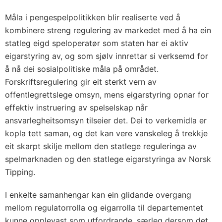
Måla i pengespelpolitikken blir realiserte ved å
kombinere streng regulering av markedet med å ha ein
statleg eigd speloperatør som staten har ei aktiv
eigarstyring av, og som sjølv innrettar si verksemd for
å nå dei sosialpolitiske måla på området.
Forskriftsregulering gir eit sterkt vern av
offentlegrettslege omsyn, mens eigarstyring opnar for
effektiv instruering av spelselskap når
ansvarlegheitsomsyn tilseier det. Dei to verkemidla er
kopla tett saman, og det kan vere vanskeleg å trekkje
eit skarpt skilje mellom den statlege reguleringa av
spelmarknaden og den statlege eigarstyringa av Norsk
Tipping.
I enkelte samanhengar kan ein glidande overgang
mellom regulatorrolla og eigarrolla til departementet
kunne opplevast som utfordrande, særleg dersom det