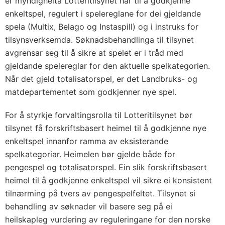
er myndigheita Lotteritilsynet har til å godkjenne
enkeltspel, regulert i spelereglane for dei gjeldande
spela (Multix, Belago og Instaspill) og i instruks for
tilsynsverksemda. Søknadsbehandlinga til tilsynet
avgrensar seg til å sikre at spelet er i tråd med
gjeldande spelereglar for den aktuelle spelkategorien.
Når det gjeld totalisatorspel, er det Landbruks- og
matdepartementet som godkjenner nye spel.
For å styrkje forvaltingsrolla til Lotteritilsynet bør
tilsynet få forskriftsbasert heimel til å godkjenne nye
enkeltspel innanfor ramma av eksisterande
spelkategoriar. Heimelen bør gjelde både for
pengespel og totalisatorspel. Ein slik forskriftsbasert
heimel til å godkjenne enkeltspel vil sikre ei konsistent
tilnærming på tvers av pengespelfeltet. Tilsynet si
behandling av søknader vil basere seg på ei
heilskapleg vurdering av reguleringane for den norske