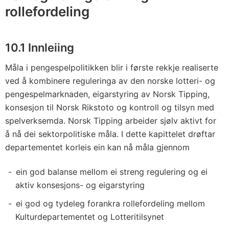
rollefordeling
10.1 Innleiing
Måla i pengespelpolitikken blir i første rekkje realiserte
ved å kombinere reguleringa av den norske lotteri- og
pengespelmarknaden, eigarstyring av Norsk Tipping,
konsesjon til Norsk Rikstoto og kontroll og tilsyn med
spelverksemda. Norsk Tipping arbeider sjølv aktivt for
å nå dei sektorpolitiske måla. I dette kapittelet drøftar
departementet korleis ein kan nå måla gjennom
ein god balanse mellom ei streng regulering og ei
aktiv konsesjons- og eigarstyring
ei god og tydeleg forankra rollefordeling mellom
Kulturdepartementet og Lotteritilsynet