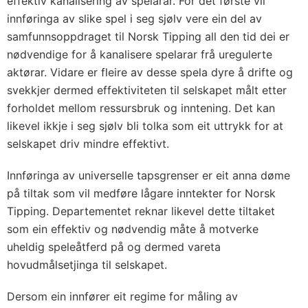
effektiv kanalisering av spelarar. For det første vil
innføringa av slike spel i seg sjølv vere ein del av
samfunnsoppdraget til Norsk Tipping all den tid dei er
nødvendige for å kanalisere spelarar frå uregulerte
aktørar. Vidare er fleire av desse spela dyre å drifte og
svekkjer dermed effektiviteten til selskapet målt etter
forholdet mellom ressursbruk og inntening. Det kan
likevel ikkje i seg sjølv bli tolka som eit uttrykk for at
selskapet driv mindre effektivt.
Innføringa av universelle tapsgrenser er eit anna døme
på tiltak som vil medføre lågare inntekter for Norsk
Tipping. Departementet reknar likevel dette tiltaket
som ein effektiv og nødvendig måte å motverke
uheldig speleåtferd på og dermed vareta
hovudmålsetjinga til selskapet.
Dersom ein innfører eit regime for måling av