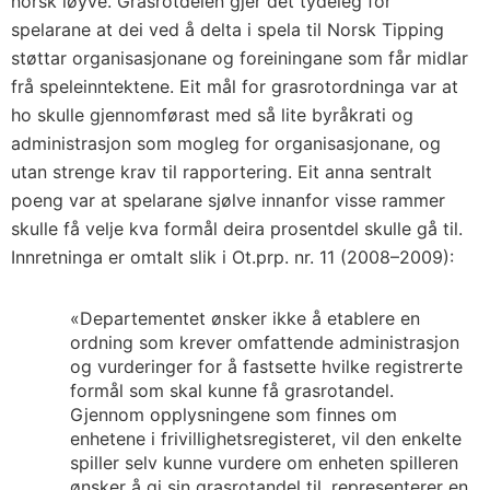
norsk løyve. Grasrotdelen gjer det tydeleg for
spelarane at dei ved å delta i spela til Norsk Tipping
støttar organisasjonane og foreiningane som får midlar
frå speleinntektene. Eit mål for grasrotordninga var at
ho skulle gjennomførast med så lite byråkrati og
administrasjon som mogleg for organisasjonane, og
utan strenge krav til rapportering. Eit anna sentralt
poeng var at spelarane sjølve innanfor visse rammer
skulle få velje kva formål deira prosentdel skulle gå til.
Innretninga er omtalt slik i Ot.prp. nr. 11 (2008–2009):
«Departementet ønsker ikke å etablere en
ordning som krever omfattende administrasjon
og vurderinger for å fastsette hvilke registrerte
formål som skal kunne få grasrotandel.
Gjennom opplysningene som finnes om
enhetene i frivillighetsregisteret, vil den enkelte
spiller selv kunne vurdere om enheten spilleren
ønsker å gi sin grasrotandel til, representerer en