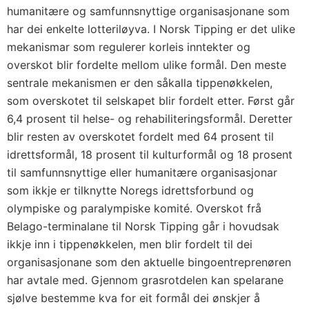
humanitære og samfunnsnyttige organisasjonane som
har dei enkelte lotteriløyva. I Norsk Tipping er det ulike
mekanismar som regulerer korleis inntekter og
overskot blir fordelte mellom ulike formål. Den meste
sentrale mekanismen er den såkalla tippenøkkelen,
som overskotet til selskapet blir fordelt etter. Først går
6,4 prosent til helse- og rehabiliteringsformål. Deretter
blir resten av overskotet fordelt med 64 prosent til
idrettsformål, 18 prosent til kulturformål og 18 prosent
til samfunnsnyttige eller humanitære organisasjonar
som ikkje er tilknytte Noregs idrettsforbund og
olympiske og paralympiske komité. Overskot frå
Belago-terminalane til Norsk Tipping går i hovudsak
ikkje inn i tippenøkkelen, men blir fordelt til dei
organisasjonane som den aktuelle bingoentreprenøren
har avtale med. Gjennom grasrotdelen kan spelarane
sjølve bestemme kva for eit formål dei ønskjer å