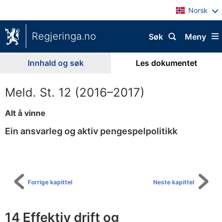
Norsk
Regjeringa.no
Søk
Meny
Innhald og søk
Les dokumentet
Meld. St. 12 (2016–2017)
Alt å vinne
Ein ansvarleg og aktiv pengespelpolitikk
Til
innhaldsliste
Forrige kapittel
Neste kapittel
14 Effektiv drift og