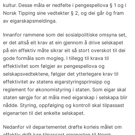
kultur. Desse måla er nedfelte i pengespellova § 1 og i
Norsk Tipping sine vedtekter § 2, og dei går òg fram
av eigarskapsmeldinga.
Innanfor rammene som dei sosialpolitiske omsyna set,
er det altså eit krav at ein gjennom å drive selskapet
på ein effektiv måte sikrar eit så stort overskot til dei
gode formåla som mogleg. I tillegg til krava til
effektivitet som følgjer av pengespellova og
selskapsvedtektene, følgjer det ytterlegare krav til
effektivitet av statens eigarstyringsprinsipp og
reglement for økonomistyring i staten. Som eigar skal
staten sørgje for at måla med eigarskap i selskapa blir
nådde. Styring, oppfølging og kontroll skal tilpassast
eigenarten til det enkelte selskapet.
Nedanfor vil departementet drøfte korleis målet om
effektiv drift kan tilpassast eigenarten til Norsk