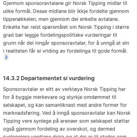
Gjennom sponsoravtalane gir Norsk Tipping midlar til
ulike formål. Desse midlane blir ikkje fordelte gjennom
tippenøkkelen, men gjennom dei enkelte avtalane.
Enkelte har reist spørsmålet om Norsk Tipping i større
grad bør leggje fordelingspolitiske vurderingar til
grunn når dei inngår sponsoravtalar, for å unngå at ein
i realiteten får ei vriding av fordelinga til gode formål.
2
14.3.2 Departementet si vurdering
Sponsoravtalar er eitt av verktøya Norsk Tipping har
for å byggje merkevare og styrkje omdømmet til
selskapet, og kan samanliknast med andre former for
marknadsføring. Ved å inngå sponsoravtalar kan Norsk
Tipping vere synlege på arenaer som selskapet støttar
også gjennom fordeling av overskot, og dermed
synleggjere verdiane deira og at dei er til stades som