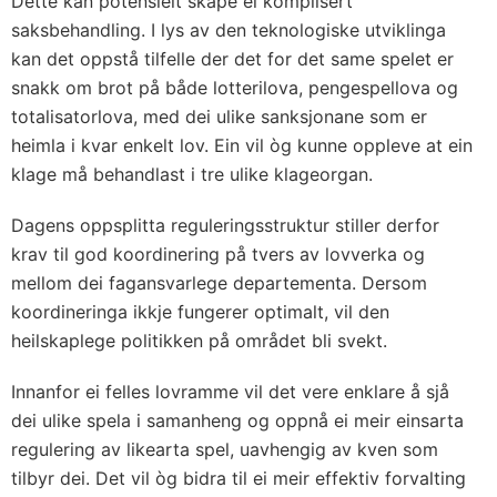
Dette kan potensielt skape ei komplisert
saksbehandling. I lys av den teknologiske utviklinga
kan det oppstå tilfelle der det for det same spelet er
snakk om brot på både lotterilova, pengespellova og
totalisatorlova, med dei ulike sanksjonane som er
heimla i kvar enkelt lov. Ein vil òg kunne oppleve at ein
klage må behandlast i tre ulike klageorgan.
Dagens oppsplitta reguleringsstruktur stiller derfor
krav til god koordinering på tvers av lovverka og
mellom dei fagansvarlege departementa. Dersom
koordineringa ikkje fungerer optimalt, vil den
heilskaplege politikken på området bli svekt.
Innanfor ei felles lovramme vil det vere enklare å sjå
dei ulike spela i samanheng og oppnå ei meir einsarta
regulering av likearta spel, uavhengig av kven som
tilbyr dei. Det vil òg bidra til ei meir effektiv forvalting