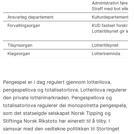
Administrativt førele
Straff med bot eller fe
Ansvarleg departement
Kulturdepartementet
Forvaltingsorgan
KUD fastset forskrift
Lotteritilsynet gir løy
Tilsynsorgan
Lotteritilsynet
Klageorgan
Lotterinemnda
Pengespel er i dag regulert gjennom lotterilova,
pengespellova og totalisatorlova. Lotterilova regulerer
den private lotterimarknaden. Pengespellova og
totalisatorlova regulerer dei monopolretta pengespela,
som det statseigde selskapet Norsk Tipping og
Stiftinga Norsk Rikstoto har einerett til å tilby. I
samsvar med den vedtekne politikken til Stortinget