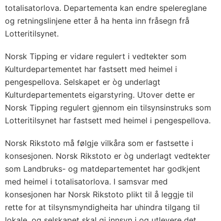
totalisatorlova. Departementa kan endre spelereglane
og retningslinjene etter å ha henta inn fråsegn frå
Lotteritilsynet.
Norsk Tipping er vidare regulert i vedtekter som
Kulturdepartementet har fastsett med heimel i
pengespellova. Selskapet er òg underlagt
Kulturdepartementets eigarstyring. Utover dette er
Norsk Tipping regulert gjennom ein tilsynsinstruks som
Lotteritilsynet har fastsett med heimel i pengespellova.
Norsk Rikstoto må følgje vilkåra som er fastsette i
konsesjonen. Norsk Rikstoto er òg underlagt vedtekter
som Landbruks- og matdepartementet har godkjent
med heimel i totalisatorlova. I samsvar med
konsesjonen har Norsk Rikstoto plikt til å leggje til
rette for at tilsynsmyndigheita har uhindra tilgang til
lokale, og selskapet skal gi innsyn i og utlevere det