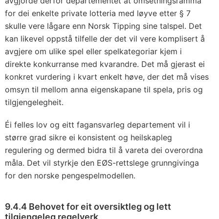
avgjorde derfor departementet at omsetningsramma
for dei enkelte private lotteria med løyve etter § 7
skulle vere lågare enn Norsk Tipping sine talspel. Det
kan likevel oppstå tilfelle der det vil vere komplisert å
avgjere om ulike spel eller spelkategoriar kjem i
direkte konkurranse med kvarandre. Det må gjerast ei
konkret vurdering i kvart enkelt høve, der det må vises
omsyn til mellom anna eigenskapane til spela, pris og
tilgjengelegheit.
Éi felles lov og eitt fagansvarleg departement vil i
større grad sikre ei konsistent og heilskapleg
regulering og dermed bidra til å vareta dei overordna
måla. Det vil styrkje den EØS-rettslege grunngivinga
for den norske pengespelmodellen.
9.4.4 Behovet for eit oversiktleg og lett
tilgjengeleg regelverk