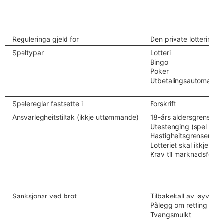
Reguleringa gjeld for
Den private lotterim
Speltypar
Lotteri
Bingo
Poker
Utbetalingsautomatar,
Spelereglar fastsette i
Forskrift
Ansvarlegheitstiltak (ikkje uttømmande)
18-års aldersgrense 
Utestenging (spel på 
Hastigheitsgrenser (
Lotteriet skal ikkje m
Krav til marknadsførin
Sanksjonar ved brot
Tilbakekall av løyve
Pålegg om retting og
Tvangsmulkt