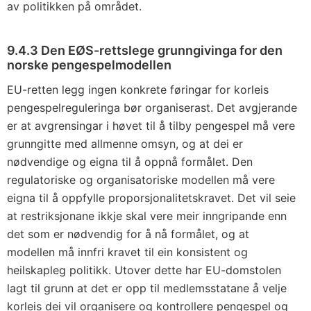
av politikken på området.
9.4.3 Den EØS-rettslege grunngivinga for den
norske pengespelmodellen
EU-retten legg ingen konkrete føringar for korleis
pengespelreguleringa bør organiserast. Det avgjerande
er at avgrensingar i høvet til å tilby pengespel må vere
grunngitte med allmenne omsyn, og at dei er
nødvendige og eigna til å oppnå formålet. Den
regulatoriske og organisatoriske modellen må vere
eigna til å oppfylle proporsjonalitetskravet. Det vil seie
at restriksjonane ikkje skal vere meir inngripande enn
det som er nødvendig for å nå formålet, og at
modellen må innfri kravet til ein konsistent og
heilskapleg politikk. Utover dette har EU-domstolen
lagt til grunn at det er opp til medlemsstatane å velje
korleis dei vil organisere og kontrollere pengespel og