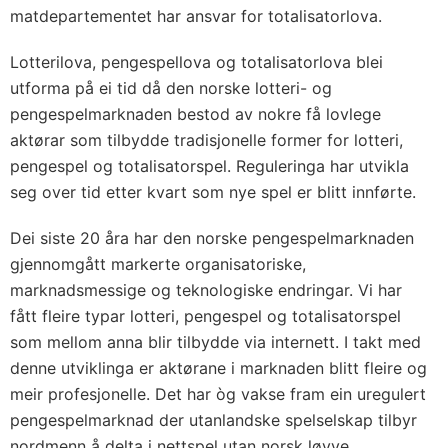
matdepartementet har ansvar for totalisatorlova.
Lotterilova, pengespellova og totalisatorlova blei
utforma på ei tid då den norske lotteri- og
pengespelmarknaden bestod av nokre få lovlege
aktørar som tilbydde tradisjonelle former for lotteri,
pengespel og totalisatorspel. Reguleringa har utvikla
seg over tid etter kvart som nye spel er blitt innførte.
Dei siste 20 åra har den norske pengespelmarknaden
gjennomgått markerte organisatoriske,
marknadsmessige og teknologiske endringar. Vi har
fått fleire typar lotteri, pengespel og totalisatorspel
som mellom anna blir tilbydde via internett. I takt med
denne utviklinga er aktørane i marknaden blitt fleire og
meir profesjonelle. Det har òg vakse fram ein uregulert
pengespelmarknad der utanlandske spelselskap tilbyr
nordmenn å delta i nettspel utan norsk løyve.