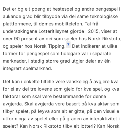
Det er òg eit poeng at hestespel og andre pengespel i
aukande grad blir tilbydde via dei same teknologiske
plattformene, til dømes mobiltelefon. Tal frå
undersøkingane Lotteritilsynet gjorde i 2015, viser at
over 90 prosent av dei som speler hos Norsk Rikstoto,
7
òg speler hos Norsk Tipping.
Det indikerer at ulike
former for pengespel som tidlegare var i separate
marknader, i stadig større grad utgjer delar av éin
integrert spelmarknad.
Det kan i enkelte tilfelle vere vanskeleg å avgjere kva
for ei av dei tre lovene som gjeld for kva spel, og kva
faktorar som skal vere bestemmande for denne
avgjerda. Skal avgjerda vere basert på kva aktør som
tilbyr spelet, på løyva som alt er gitte, på den visuelle
utforminga av spelet eller på graden av interaktivitet i
spelet? Kan Norsk Rikstoto tilby eit lotteri? Kan Norsk