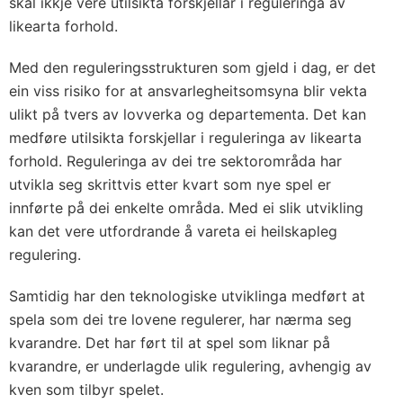
skal ikkje vere utilsikta forskjellar i reguleringa av
likearta forhold.
Med den reguleringsstrukturen som gjeld i dag, er det
ein viss risiko for at ansvarlegheitsomsyna blir vekta
ulikt på tvers av lovverka og departementa. Det kan
medføre utilsikta forskjellar i reguleringa av likearta
forhold. Reguleringa av dei tre sektorområda har
utvikla seg skrittvis etter kvart som nye spel er
innførte på dei enkelte områda. Med ei slik utvikling
kan det vere utfordrande å vareta ei heilskapleg
regulering.
Samtidig har den teknologiske utviklinga medført at
spela som dei tre lovene regulerer, har nærma seg
kvarandre. Det har ført til at spel som liknar på
kvarandre, er underlagde ulik regulering, avhengig av
kven som tilbyr spelet.