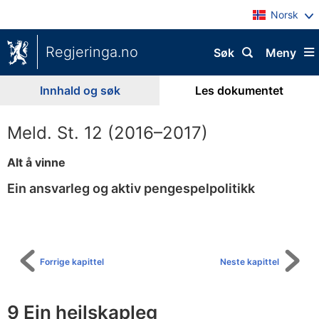
Norsk
Regjeringa.no
Søk
Meny
Innhald og søk
Les dokumentet
Meld. St. 12 (2016–2017)
Alt å vinne
Ein ansvarleg og aktiv pengespelpolitikk
Til
innhaldsliste
Forrige kapittel
Neste kapittel
9 Ein heilskapleg