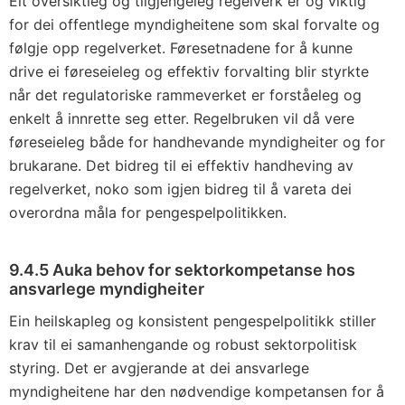
Eit oversiktleg og tilgjengeleg regelverk er òg viktig
for dei offentlege myndigheitene som skal forvalte og
følgje opp regelverket. Føresetnadene for å kunne
drive ei føreseieleg og effektiv forvalting blir styrkte
når det regulatoriske rammeverket er forståeleg og
enkelt å innrette seg etter. Regelbruken vil då vere
føreseieleg både for handhevande myndigheiter og for
brukarane. Det bidreg til ei effektiv handheving av
regelverket, noko som igjen bidreg til å vareta dei
overordna måla for pengespelpolitikken.
9.4.5 Auka behov for sektorkompetanse hos
ansvarlege myndigheiter
Ein heilskapleg og konsistent pengespelpolitikk stiller
krav til ei samanhengande og robust sektorpolitisk
styring. Det er avgjerande at dei ansvarlege
myndigheitene har den nødvendige kompetansen for å