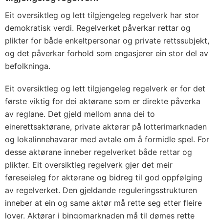
Eit oversiktleg og lett tilgjengeleg regelverk har stor
demokratisk verdi. Regelverket påverkar rettar og
plikter for både enkeltpersonar og private rettssubjekt,
og det påverkar forhold som engasjerer ein stor del av
befolkninga.
Eit oversiktleg og lett tilgjengeleg regelverk er for det
første viktig for dei aktørane som er direkte påverka
av reglane. Det gjeld mellom anna dei to
einerettsaktørane, private aktørar på lotterimarknaden
og lokalinnehavarar med avtale om å formidle spel. For
desse aktørane inneber regelverket både rettar og
plikter. Eit oversiktleg regelverk gjer det meir
føreseieleg for aktørane og bidreg til god oppfølging
av regelverket. Den gjeldande reguleringsstrukturen
inneber at ein og same aktør må rette seg etter fleire
lover. Aktørar i bingomarknaden må til dømes rette