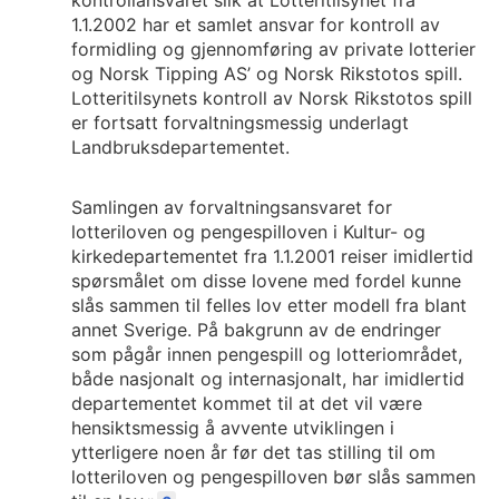
kontrollansvaret slik at Lotteritilsynet fra
1.1.2002 har et samlet ansvar for kontroll av
formidling og gjennomføring av private lotterier
og Norsk Tipping AS’ og Norsk Rikstotos spill.
Lotteritilsynets kontroll av Norsk Rikstotos spill
er fortsatt forvaltningsmessig underlagt
Landbruksdepartementet.
Samlingen av forvaltningsansvaret for
lotteriloven og pengespilloven i Kultur- og
kirkedepartementet fra 1.1.2001 reiser imidlertid
spørsmålet om disse lovene med fordel kunne
slås sammen til felles lov etter modell fra blant
annet Sverige. På bakgrunn av de endringer
som pågår innen pengespill og lotteriområdet,
både nasjonalt og internasjonalt, har imidlertid
departementet kommet til at det vil være
hensiktsmessig å avvente utviklingen i
ytterligere noen år før det tas stilling til om
lotteriloven og pengespilloven bør slås sammen