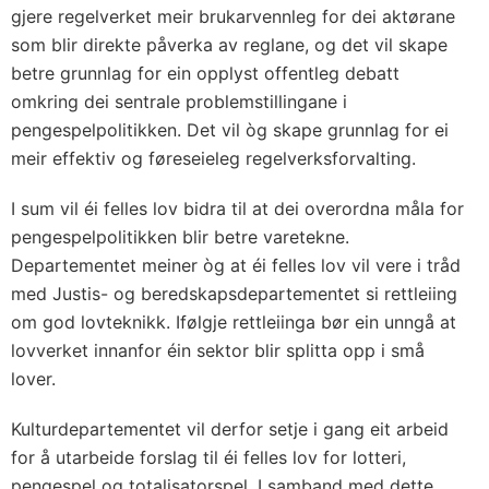
gjere regelverket meir brukarvennleg for dei aktørane
som blir direkte påverka av reglane, og det vil skape
betre grunnlag for ein opplyst offentleg debatt
omkring dei sentrale problemstillingane i
pengespelpolitikken. Det vil òg skape grunnlag for ei
meir effektiv og føreseieleg regelverksforvalting.
I sum vil éi felles lov bidra til at dei overordna måla for
pengespelpolitikken blir betre varetekne.
Departementet meiner òg at éi felles lov vil vere i tråd
med Justis- og beredskapsdepartementet si rettleiing
om god lovteknikk. Ifølgje rettleiinga bør ein unngå at
lovverket innanfor éin sektor blir splitta opp i små
lover.
Kulturdepartementet vil derfor setje i gang eit arbeid
for å utarbeide forslag til éi felles lov for lotteri,
pengespel og totalisatorspel. I samband med dette