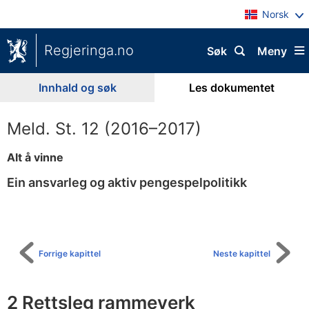
Norsk
Regjeringa.no
Søk
Meny
Innhald og søk
Les dokumentet
Meld. St. 12 (2016–2017)
Alt å vinne
Ein ansvarleg og aktiv pengespelpolitikk
Til
innhaldsliste
Forrige kapittel
Neste kapittel
2 Rettsleg rammeverk