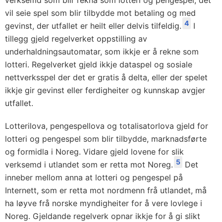
verksemd som blir rekna som lotteri og pengespel, det
vil seie spel som blir tilbydde mot betaling og med
4
gevinst, der utfallet er heilt eller delvis tilfeldig.
I
tillegg gjeld regelverket oppstilling av
underhaldningsautomatar, som ikkje er å rekne som
lotteri. Regelverket gjeld ikkje dataspel og sosiale
nettverksspel der det er gratis å delta, eller der spelet
ikkje gir gevinst eller ferdigheiter og kunnskap avgjer
utfallet.
Lotterilova, pengespellova og totalisatorlova gjeld for
lotteri og pengespel som blir tilbydde, marknadsførte
og formidla i Noreg. Vidare gjeld lovene for slik
5
verksemd i utlandet som er retta mot Noreg.
Det
inneber mellom anna at lotteri og pengespel på
Internett, som er retta mot nordmenn frå utlandet, må
ha løyve frå norske myndigheiter for å vere lovlege i
Noreg. Gjeldande regelverk opnar ikkje for å gi slikt