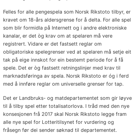
Felles for alle pengespela som Norsk Rikstoto tilbyr, er
kravet om 18-års aldersgrense for å delta. For alle spel
som blir formidla på Internett og i andre elektroniske
kanalar, er det òg krav om at spelaren må vere
registrert. Vidare er det fastsett reglar om
obligatoriske spelegrenser ved at spelaren må setje eit
tak på eige innskot for ein bestemt periode for å få
spele. Det er òg fastsett retningslinjer med krav til
marknadsføringa av spela. Norsk Rikstoto er óg i ferd
med å innføre reglar om universelle grenser for tap.
Det er Landbruks- og matdepartementet som gir løyve
til å tilby spel etter totalisatorlova. I tråd med den nye
konsesjonen frå 2017 skal Norsk Rikstoto legge fram
alle nye spel for Lotteritilsynet for vurdering og
fråsegn før dei sender søknad til departementet.