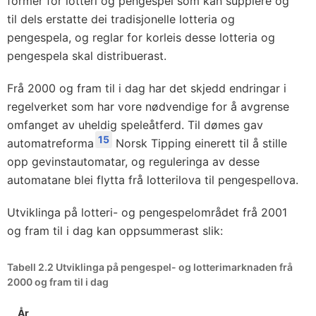
former for lotteri og pengespel som kan supplere og
til dels erstatte dei tradisjonelle lotteria og
pengespela, og reglar for korleis desse lotteria og
pengespela skal distribuerast.
Frå 2000 og fram til i dag har det skjedd endringar i
regelverket som har vore nødvendige for å avgrense
omfanget av uheldig speleåtferd. Til dømes gav
15
automatreforma
Norsk Tipping einerett til å stille
opp gevinstautomatar, og reguleringa av desse
automatane blei flytta frå lotterilova til pengespellova.
Utviklinga på lotteri- og pengespelområdet frå 2001
og fram til i dag kan oppsummerast slik:
Tabell 2.2 Utviklinga på pengespel- og lotterimarknaden frå
2000 og fram til i dag
År