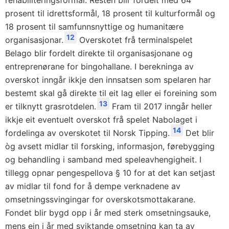
rehabiliteringsformål. Resten blir fordelt med 64
prosent til idrettsformål, 18 prosent til kulturformål og
18 prosent til samfunnsnyttige og humanitære
12
organisasjonar.
Overskotet frå terminalspelet
Belago blir fordelt direkte til organisasjonane og
entreprenørane for bingohallane. I berekninga av
overskot inngår ikkje den innsatsen som spelaren har
bestemt skal gå direkte til eit lag eller ei foreining som
13
er tilknytt grasrotdelen.
Fram til 2017 inngår heller
ikkje eit eventuelt overskot frå spelet Nabolaget i
14
fordelinga av overskotet til Norsk Tipping.
Det blir
òg avsett midlar til forsking, informasjon, førebygging
og behandling i samband med speleavhengigheit. I
tillegg opnar pengespellova § 10 for at det kan setjast
av midlar til fond for å dempe verknadene av
omsetningssvingingar for overskotsmottakarane.
Fondet blir bygd opp i år med sterk omsetningsauke,
mens ein i år med sviktande omsetning kan ta av