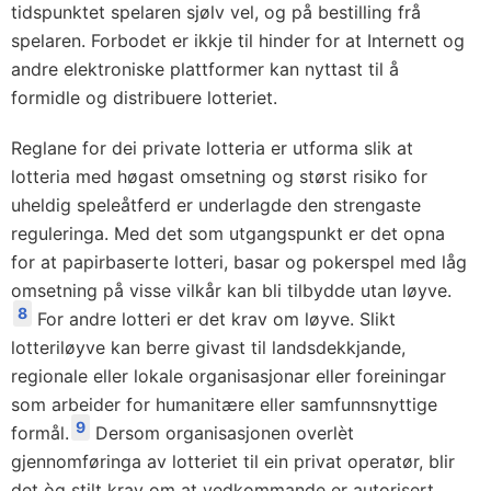
tidspunktet spelaren sjølv vel, og på bestilling frå
spelaren. Forbodet er ikkje til hinder for at Internett og
andre elektroniske plattformer kan nyttast til å
formidle og distribuere lotteriet.
Reglane for dei private lotteria er utforma slik at
lotteria med høgast omsetning og størst risiko for
uheldig speleåtferd er underlagde den strengaste
reguleringa. Med det som utgangspunkt er det opna
for at papirbaserte lotteri, basar og pokerspel med låg
omsetning på visse vilkår kan bli tilbydde utan løyve.
8
For andre lotteri er det krav om løyve. Slikt
lotteriløyve kan berre givast til landsdekkjande,
regionale eller lokale organisasjonar eller foreiningar
som arbeider for humanitære eller samfunnsnyttige
9
formål.
Dersom organisasjonen overlèt
gjennomføringa av lotteriet til ein privat operatør, blir
det òg stilt krav om at vedkommande er autorisert