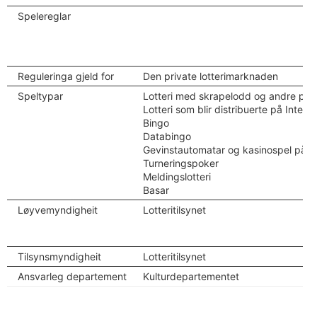
Spelereglar
Reguleringa gjeld for
Den private lotterimarknaden
Speltypar
Lotteri med skrapelodd og andre papi
Lotteri som blir distribuerte på Inter
Bingo
Databingo
Gevinstautomatar og kasinospel på n
Turneringspoker
Meldingslotteri
Basar
Løyvemyndigheit
Lotteritilsynet
Tilsynsmyndigheit
Lotteritilsynet
Ansvarleg departement
Kulturdepartementet