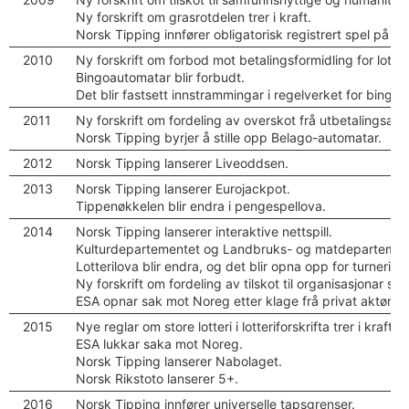
Ny forskrift om grasrotdelen trer i kraft.
Norsk Tipping innfører obligatorisk registrert spel på al
2010
Ny forskrift om forbod mot betalingsformidling for lotter
Bingoautomatar blir forbudt.
Det blir fastsett innstrammingar i regelverket for bingo.
2011
Ny forskrift om fordeling av overskot frå utbetalingsautom
Norsk Tipping byrjer å stille opp Belago-automatar.
2012
Norsk Tipping lanserer Liveoddsen.
2013
Norsk Tipping lanserer Eurojackpot.
Tippenøkkelen blir endra i pengespellova.
2014
Norsk Tipping lanserer interaktive nettspill.
Kulturdepartementet og Landbruks- og matdepartementet 
Lotterilova blir endra, og det blir opna opp for turneri
Ny forskrift om fordeling av tilskot til organisasjonar s
ESA opnar sak mot Noreg etter klage frå privat aktør om
2015
Nye reglar om store lotteri i lotteriforskrifta trer i kraf
ESA lukkar saka mot Noreg.
Norsk Tipping lanserer Nabolaget.
Norsk Rikstoto lanserer 5+.
2016
Norsk Tipping innfører universelle tapsgrenser.