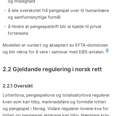
og misleghald
å leie overskotet frå pengespel over til humanitære
og samfunnsnyttige formål
å hindre at pengespeldrift blir ei kjelde til privat
forteneste
Modellen er vurdert og akseptert av EFTA-domstolen
3
og blir rekna for å vere i samsvar med EØS-avtalen.
2.2 Gjeldande regulering i norsk rett
2.2.1 Oversikt
Lotterilova, pengespellova og totalisatorlova regulerer
kven som kan tilby, marknadsføre og formidle lotteri
og pengespel i Noreg. Vidare regulerer lovene kva for
lotteri og pengespel aktørane kan tilby. Nærmare krav