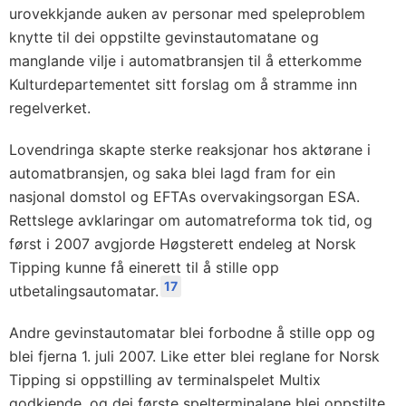
urovekkjande auken av personar med speleproblem
knytte til dei oppstilte gevinstautomatane og
manglande vilje i automatbransjen til å etterkomme
Kulturdepartementet sitt forslag om å stramme inn
regelverket.
Lovendringa skapte sterke reaksjonar hos aktørane i
automatbransjen, og saka blei lagd fram for ein
nasjonal domstol og EFTAs overvakingsorgan ESA.
Rettslege avklaringar om automatreforma tok tid, og
først i 2007 avgjorde Høgsterett endeleg at Norsk
Tipping kunne få einerett til å stille opp
17
utbetalingsautomatar.
Andre gevinstautomatar blei forbodne å stille opp og
blei fjerna 1. juli 2007. Like etter blei reglane for Norsk
Tipping si oppstilling av terminalspelet Multix
godkjende, og dei første spelterminalane blei oppstilte