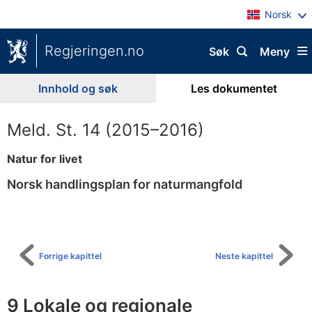
Norsk
Regjeringen.no
Søk
Meny
Innhold og søk
Les dokumentet
Meld. St. 14 (2015–2016)
Natur for livet
Norsk handlingsplan for naturmangfold
Til
innholdsfortegnelse
Forrige kapittel
Neste kapittel
9 Lokale og regionale