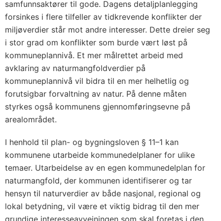
samfunnsaktører til gode. Dagens detaljplanlegging
forsinkes i flere tilfeller av tidkrevende konflikter der
miljøverdier står mot andre interesser. Dette dreier seg
i stor grad om konflikter som burde vært løst på
kommuneplannivå. Et mer målrettet arbeid med
avklaring av naturmangfoldverdier på
kommuneplannivå vil bidra til en mer helhetlig og
forutsigbar forvaltning av natur. På denne måten
styrkes også kommunens gjennomføringsevne på
arealområdet.
I henhold til plan- og bygningsloven § 11–1 kan
kommunene utarbeide kommunedelplaner for ulike
temaer. Utarbeidelse av en egen kommunedelplan for
naturmangfold, der kommunen identifiserer og tar
hensyn til naturverdier av både nasjonal, regional og
lokal betydning, vil være et viktig bidrag til den mer
grundige interesseavveiningen som skal foretas i den