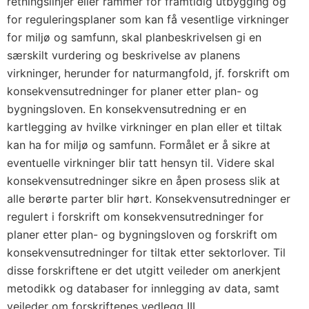
retningslinjer eller rammer for framtidig utbygging og
for reguleringsplaner som kan få vesentlige virkninger
for miljø og samfunn, skal planbeskrivelsen gi en
særskilt vurdering og beskrivelse av planens
virkninger, herunder for naturmangfold, jf. forskrift om
konsekvensutredninger for planer etter plan- og
bygningsloven. En konsekvensutredning er en
kartlegging av hvilke virkninger en plan eller et tiltak
kan ha for miljø og samfunn. Formålet er å sikre at
eventuelle virkninger blir tatt hensyn til. Videre skal
konsekvensutredninger sikre en åpen prosess slik at
alle berørte parter blir hørt. Konsekvensutredninger er
regulert i forskrift om konsekvensutredninger for
planer etter plan- og bygningsloven og forskrift om
konsekvensutredninger for tiltak etter sektorlover. Til
disse forskriftene er det utgitt veileder om anerkjent
metodikk og databaser for innlegging av data, samt
veileder om forskriftenes vedlegg III.