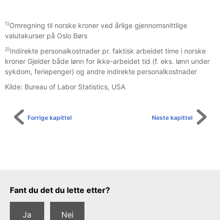
1)
Omregning til norske kroner ved årlige gjennomsnittlige
valutakurser på Oslo Børs
2)
Indirekte personalkostnader pr. faktisk arbeidet time i norske
kroner Gjelder både lønn for ikke-arbeidet tid (f. eks. lønn under
sykdom, feriepenger) og andre indirekte personalkostnader
Kilde: Bureau of Labor Statistics, USA
Forrige kapittel
Neste kapittel
Tilbakemeldingsskjema
Fant du det du lette etter?
Ja
Nei