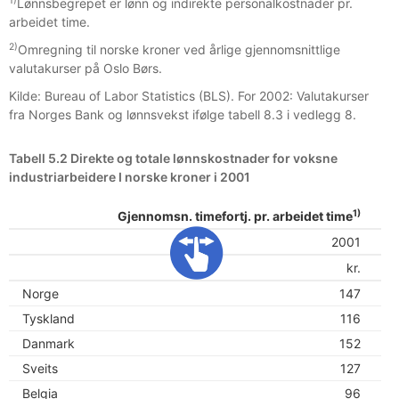
1)
Lønnsbegrepet er lønn og indirekte personalkostnader pr.
arbeidet time.
2)
Omregning til norske kroner ved årlige gjennomsnittlige
valutakurser på Oslo Børs.
Kilde: Bureau of Labor Statistics (BLS). For 2002: Valutakurser
fra Norges Bank og lønnsvekst ifølge tabell 8.3 i vedlegg 8.
Tabell 5.2 Direkte og totale lønnskostnader for voksne
industriarbeidere I norske kroner i 2001
1)
Gjennomsn. timefortj. pr. arbeidet time
Ind
2001
kr.
Norge
147
Tyskland
116
Danmark
152
Sveits
127
Belgia
96