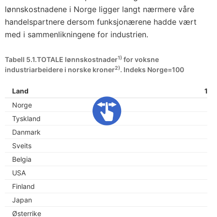
lønnskostnadene i Norge ligger langt nærmere våre
handelspartnere dersom funksjonærene hadde vært
med i sammenlikningene for industrien.
1)
Tabell 5.1.TOTALE lønnskostnader
for voksne
2)
industriarbeidere i norske kroner
. Indeks Norge=100
Land
19
Norge
1
Tyskland
1
Danmark
9
Sveits
9
Belgia
1
USA
8
Finland
Japan
4
Østerrike