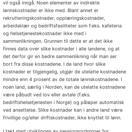
vil også inngå. Noen elementer av indirekte
lønnskostnader er ikke med. Blant annet er
rekrutteringskostnader, opplæringskostnader,
arbeidsklær og bedriftsfasiliteter som f.eks. kafeteria
og helsetjenestekostnader ikke med i
sammenlikningen. Grunnen til dette er at det ikke
finnes data over slike kostnader i alle landene, og at
det derfor gir en bedre sammenlikning når man ser
bort fra disse kostnadene. I de land hvor slike
kostnader er tilgjengelig, utgjør de utelatte kostnadene
mindre enn 4 prosent av de totale lønnskostnadene. I
noen land, særlig i Norden, kan de utelatte kostnadene
være påbudt ved lov eller avtale (f.eks.
bedriftshelsetjenesten i Norge) og påløper automatisk
ved ansettelse. Slike kostnader kan i andre land være
frivillige og/eller driftskostnader, ikke knyttet til lønn.
I takt med utviklingen av pensjonsordninger for