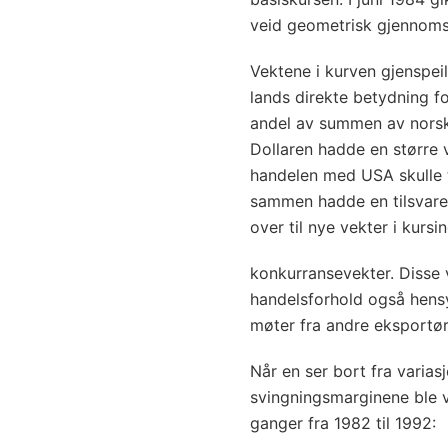
veid geometrisk gjennomsn
Vektene i kurven gjenspei
lands direkte betydning f
andel av summen av norsk 
Dollaren hadde en større 
handelen med USA skulle ti
sammen hadde en tilsvare
over til nye vekter i kurs
konkurransevekter. Disse ve
handelsforhold også hensy
møter fra andre eksportø
Når en ser bort fra variasj
svingningsmarginene ble v
ganger fra 1982 til 1992: