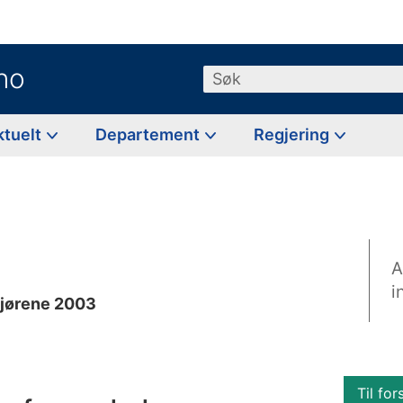
no
Søk
ktuelt
Departement
Regjering
A
i
gjørene 2003
Til for