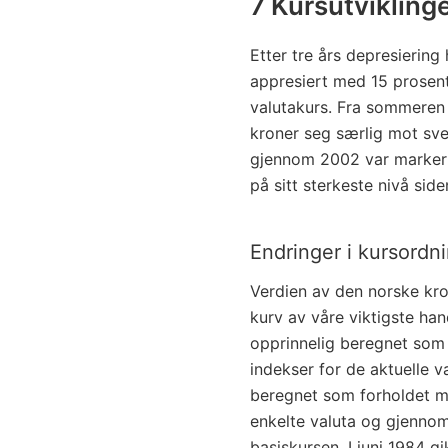
7 Kursutvikling
Etter tre års depresierin
appresiert med 15 prosent
valutakurs. Fra sommeren
kroner seg særlig mot sv
gjennom 2002 var markert
på sitt sterkeste nivå side
Endringer i kursordn
Verdien av den norske kro
kurv av våre viktigste han
opprinnelig beregnet som 
indekser for de aktuelle v
beregnet som forholdet m
enkelte valuta og gjennom
basiskursen. I juni 1984 g