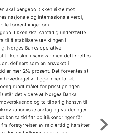
ten skal pengepolitikken sikte mot
ones nasjonale og internasjonale verdi,
abile forventninger om
ngepolitikken skal samtidig understøtte
 til å stabilisere utviklingen i
ing. Norges Banks operative
itikken skal i samsvar med dette rettes
sjon, definert som en årsvekst i
id er nær 2½ prosent. Det forventes at
hovedregel vil ligge innenfor et
poeng rundt målet for prisstigningen. I
1) står det videre at Norges Banks
moverskuende og ta tilbørlig hensyn til
makroøkonomiske anslag og vurderinger.
et kan ta tid før politikkendringer får
 fra forstyrrelser av midlertidig karakter
ke den underliggende pris- og