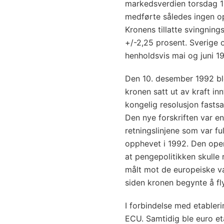
markedsverdien torsdag 18
medførte således ingen op
Kronens tillatte svingning
+/-2,25 prosent. Sverige o
henholdsvis mai og juni 19
Den 10. desember 1992 bl
kronen satt ut av kraft inn
kongelig resolusjon fastsa
Den nye forskriften var en
retningslinjene som var f
opphevet i 1992. Den oper
at pengepolitikken skulle r
målt mot de europeiske va
siden kronen begynte å fl
I forbindelse med etabler
ECU. Samtidig ble euro et