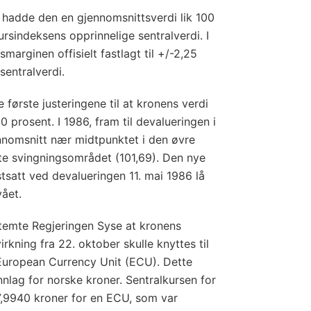
t hadde den en gjennomsnittsverdi lik 100
ursindeksens opprinnelige sentralverdi. I
marginen offisielt fastlagt til +/-2,25
sentralverdi.
e første justeringene til at kronens verdi
 prosent. I 1986, fram til devalueringen i
ennomsnitt nær midtpunktet i den øvre
tte svingningsområdet (101,69). Den nye
tsatt ved devalueringen 11. mai 1986 lå
vået.
temte Regjeringen Syse at kronens
irkning fra 22. oktober skulle knyttes til
European Currency Unit (ECU). Dette
nlag for norske kroner. Sentralkursen for
 7,9940 kroner for en ECU, som var