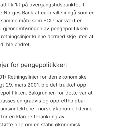
tt lik 1:1 på overgangstidspunktet. I
 Norges Bank at euro ville inngå som en
på samme måte som ECU har vært en
 i gjennomføringen av pengepolitikken.
 retningslinjer kunne dermed skje uten at
di ble endret.
njer for pengepolitikken
001) Retningslinjer for den økonomiske
agt 29. mars 2001, ble det trukket opp
gepolitikken. Bakgrunnen for dette var at
ilpasses en gradvis og opprettholdbar
eumsinntektene i norsk økonomi. I denne
for en klarere forankring av
å støtte opp om en stabil økonomisk