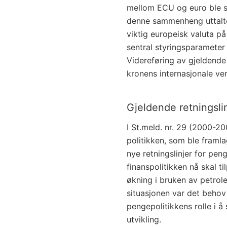
mellom ECU og euro ble sa
denne sammenheng uttalte
viktig europeisk valuta 
sentral styringsparameter
Videreføring av gjeldende
kronens internasjonale ver
Gjeldende retningsli
I St.meld. nr. 29 (2000-2
politikken, som ble framl
nye retningslinjer for pen
finanspolitikken nå skal t
økning i bruken av petrol
situasjonen var det behov 
pengepolitikkens rolle i 
utvikling.