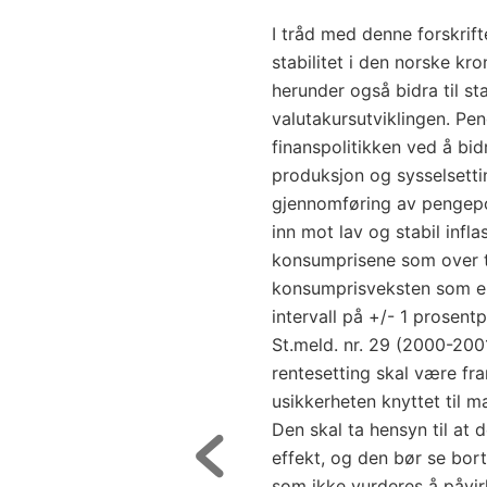
I tråd med denne forskrif
stabilitet i den norske kr
herunder også bidra til st
valutakursutviklingen. Pe
finanspolitikken ved å bidra
produksjon og sysselsett
gjennomføring av pengepol
inn mot lav og stabil infla
konsumprisene som over t
konsumprisveksten som en 
intervall på +/- 1 prosent
St.meld. nr. 29 (2000-200
rentesetting skal være fra
usikkerheten knyttet til 
Den skal ta hensyn til at d
effekt, og den bør se bort
som ikke vurderes å påvir