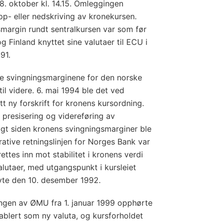
. oktober kl. 14.15. Omleggingen
p- eller nedskriving av kronekursen.
smargin rundt sentralkursen var som før
g Finland knyttet sine valutaer til ECU i
91.
e svingningsmarginene for den norske
til videre. 6. mai 1994 ble det ved
tt ny forskrift for kronens kursordning.
 presisering og videreføring av
ulgt siden kronens svingningsmarginer ble
ative retningslinjen for Norges Bank var
ettes inn mot stabilitet i kronens verdi
lutaer, med utgangspunkt i kursleiet
yte den 10. desember 1992.
ingen av ØMU fra 1. januar 1999 opphørte
ablert som ny valuta, og kursforholdet