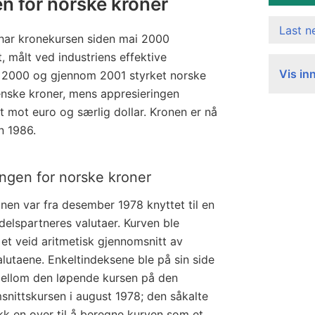
en for norske kroner
Last 
g har kronekursen siden mai 2000
, målt ved industriens effektive
Vis in
 2000 og gjennom 2001 styrket norske
enske kroner, mens appresieringen
 mot euro og særlig dollar. Kronen er nå
n 1986.
ingen for norske kroner
nen var fra desember 1978 knyttet til en
delspartneres valutaer. Kurven ble
et veid aritmetisk gjennomsnitt av
alutaene. Enkeltindeksene ble på sin side
ellom den løpende kursen på den
snittskursen i august 1978; den såkalte
ikk en over til å beregne kurven som et