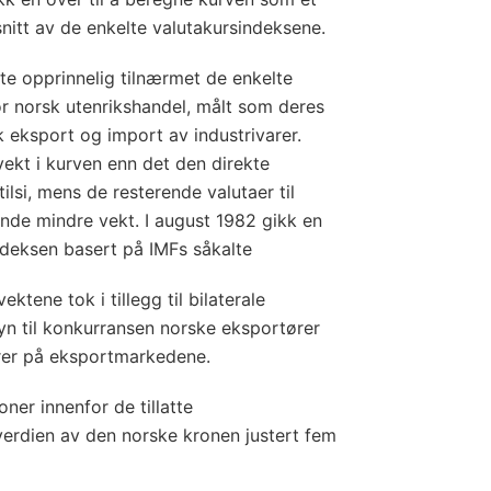
itt av de enkelte valutakursindeksene.
lte opprinnelig tilnærmet de enkelte
or norsk utenrikshandel, målt som deres
eksport og import av industrivarer.
vekt i kurven enn det den direkte
lsi, mens de resterende valutaer til
nde mindre vekt. I august 1982 gikk en
indeksen basert på IMFs såkalte
ktene tok i tillegg til bilaterale
n til konkurransen norske eksportører
rer på eksportmarkedene.
oner innenfor de tillatte
erdien av den norske kronen justert fem