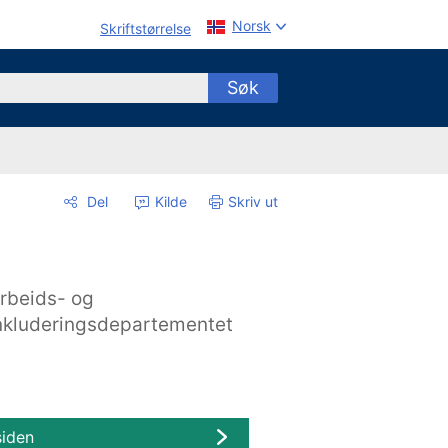
Norsk
Skriftstørrelse
Søk
Del
Kilde
Skriv ut
rbeids- og
nkluderingsdepartementet
siden