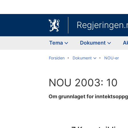
Regjeringen.
Tema
Dokument
A
Forsiden
Dokument
NOU-er
NOU 2003: 10
Om grunnlaget for inntektsopp
Til
innholdsfortegnelse