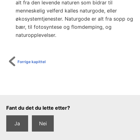
alt fra den levende naturen som bidrar til
menneskelig velferd kalles naturgode, eller
økosystemtjenester. Naturgode er alt fra sopp og
bær, til fotosyntese og flomdemping, og
naturopplevelser.
Forrige kapittel
Tilbakemeldingsskjema
Fant du det du lette etter?
Ja
Nei