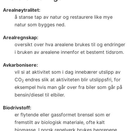
Arealnøytralitet:
å stanse tap av natur og restaurere like mye
natur som bygges ned.
Arealregnskap:
oversikt over hva arealene brukes til og endringer
i bruken av arealene innenfor et bestemt tidsrom.
Avkarbonisere:
vil si at aktivitet som i dag innebærer utslipp av
CO
endres slik at aktiviteten blir utslippsfri, for
2
eksempel hvis man går over fra biler som går på
bensin/diesel til elbiler.
Biodrivstoff:
er flytende eller gassformet brensel som er
fremstilt av biologisk materiale, ofte kalt
biomasse. I norsk regelverk brukes begrepene