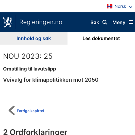
Norsk
Regjeringen.no
Søk
Meny
Innhold og søk
Les dokumentet
NOU 2023: 25
Omstilling til lavutslipp
Veivalg for klimapolitikken mot 2050
Til
innholdsfortegnelse
Forrige kapittel
2 Ordforklaringer