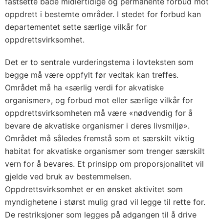
fastsette både midlertidige og permanente forbud mot
oppdrett i bestemte områder. I stedet for forbud kan
departementet sette særlige vilkår for
oppdrettsvirksomhet.
Det er to sentrale vurderingstema i lovteksten som
begge må være oppfylt før vedtak kan treffes.
Området må ha «særlig verdi for akvatiske
organismer», og forbud mot eller særlige vilkår for
oppdrettsvirksomheten må være «nødvendig for å
bevare de akvatiske organismer i deres livsmiljø».
Området må således fremstå som et særskilt viktig
habitat for akvatiske organismer som trenger særskilt
vern for å bevares. Et prinsipp om proporsjonalitet vil
gjelde ved bruk av bestemmelsen.
Oppdrettsvirksomhet er en ønsket aktivitet som
myndighetene i størst mulig grad vil legge til rette for.
De restriksjoner som legges på adgangen til å drive