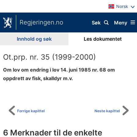
Norsk
Regjeringen.no
Søk
Meny
Innhold og søk
Les dokumentet
Ot.prp. nr. 35 (1999-2000)
Om lov om endring i lov 14. juni 1985 nr. 68 om
oppdrett av fisk, skalldyr m.v.
Til
innholdsfortegnelse
Forrige kapittel
Neste kapittel
6 Merknader til de enkelte