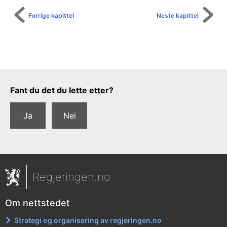
Forrige kapittel
Neste kapittel
Tilbakemeldingsskjema
Fant du det du lette etter?
Ja
Nei
Regjeringen.no
Om nettstedet
Strategi og organisering av regjeringen.no