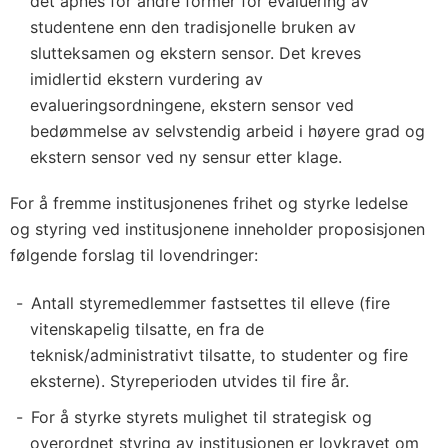
det åpnes for andre former for evaluering av
studentene enn den tradisjonelle bruken av
slutteksamen og ekstern sensor. Det kreves
imidlertid ekstern vurdering av
evalueringsordningene, ekstern sensor ved
bedømmelse av selvstendig arbeid i høyere grad og
ekstern sensor ved ny sensur etter klage.
For å fremme institusjonenes frihet og styrke ledelse
og styring ved institusjonene inneholder proposisjonen
følgende forslag til lovendringer:
Antall styremedlemmer fastsettes til elleve (fire
vitenskapelig tilsatte, en fra de
teknisk/administrativt tilsatte, to studenter og fire
eksterne). Styreperioden utvides til fire år.
For å styrke styrets mulighet til strategisk og
overordnet styring av institusjonen er lovkravet om