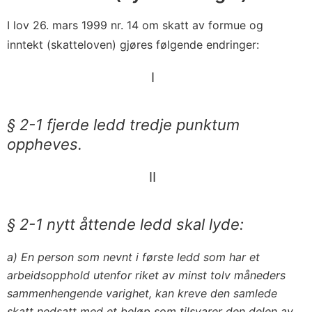
I lov 26. mars 1999 nr. 14 om skatt av formue og
inntekt (skatteloven) gjøres følgende endringer:
I
§ 2-1 fjerde ledd tredje punktum
oppheves.
II
§ 2-1 nytt åttende ledd skal lyde:
a) En person som nevnt i første ledd som har et
arbeidsopphold utenfor riket av minst tolv måneders
sammenhengende varighet, kan kreve den samlede
skatt nedsatt med et beløp som tilsvarer den delen av