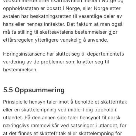
vedkommende etter skatteavtalen mellom Norge og
oppholdsstaten er bosatt i Norge, eller Norge etter
avtalen har beskatningsretten til vesentlige deler av
hans eller hennes inntekter. Det faktum at man også
må ta stilling til skatteavtalens bestemmelser gjør
ettårsregelen ytterligere vanskelig å anvende.
Høringsinstansene har sluttet seg til departementets
vurdering av de problemer som knytter seg til
bestemmelsen.
5.5 Oppsummering
Prinsipielle hensyn taler imot å beholde et skattefritak
eller en skattelempning ved midlertidig opphold i
utlandet. På den annen side taler hensynet til norsk
næringslivs rammevilkår ved satsninger i utlandet, for
at det finnes et skattefritak eller skattelempning for