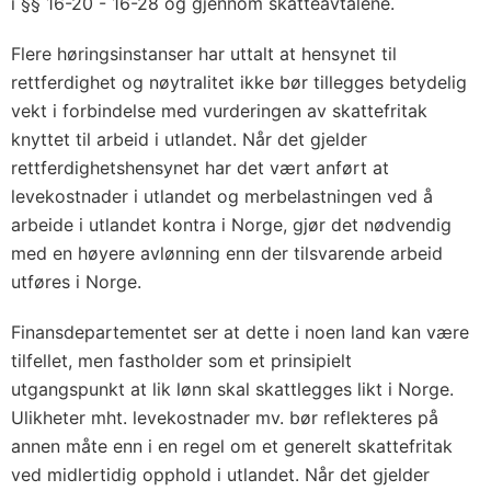
i §§ 16-20 - 16-28 og gjennom skatteavtalene.
Flere høringsinstanser har uttalt at hensynet til
rettferdighet og nøytralitet ikke bør tillegges betydelig
vekt i forbindelse med vurderingen av skattefritak
knyttet til arbeid i utlandet. Når det gjelder
rettferdighetshensynet har det vært anført at
levekostnader i utlandet og merbelastningen ved å
arbeide i utlandet kontra i Norge, gjør det nødvendig
med en høyere avlønning enn der tilsvarende arbeid
utføres i Norge.
Finansdepartementet ser at dette i noen land kan være
tilfellet, men fastholder som et prinsipielt
utgangspunkt at lik lønn skal skattlegges likt i Norge.
Ulikheter mht. levekostnader mv. bør reflekteres på
annen måte enn i en regel om et generelt skattefritak
ved midlertidig opphold i utlandet. Når det gjelder