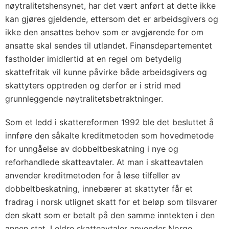
nøytralitetshensynet, har det vært anført at dette ikke
kan gjøres gjeldende, ettersom det er arbeidsgivers og
ikke den ansattes behov som er avgjørende for om
ansatte skal sendes til utlandet. Finansdepartementet
fastholder imidlertid at en regel om betydelig
skattefritak vil kunne påvirke både arbeidsgivers og
skattyters opptreden og derfor er i strid med
grunnleggende nøytralitetsbetraktninger.
Som et ledd i skattereformen 1992 ble det besluttet å
innføre den såkalte kreditmetoden som hovedmetode
for unngåelse av dobbeltbeskatning i nye og
reforhandlede skatteavtaler. At man i skatteavtalen
anvender kreditmetoden for å løse tilfeller av
dobbeltbeskatning, innebærer at skattyter får et
fradrag i norsk utlignet skatt for et beløp som tilsvarer
den skatt som er betalt på den samme inntekten i den
annen stat. I eldre skatteavtaler anvender Norge