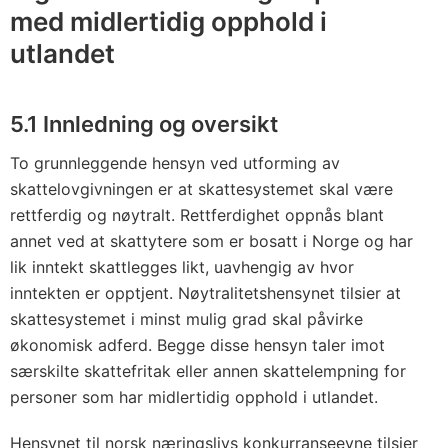
med midlertidig opphold i
utlandet
5.1 Innledning og oversikt
To grunnleggende hensyn ved utforming av
skattelovgivningen er at skattesystemet skal være
rettferdig og nøytralt. Rettferdighet oppnås blant
annet ved at skattytere som er bosatt i Norge og har
lik inntekt skattlegges likt, uavhengig av hvor
inntekten er opptjent. Nøytralitetshensynet tilsier at
skattesystemet i minst mulig grad skal påvirke
økonomisk adferd. Begge disse hensyn taler imot
særskilte skattefritak eller annen skattelempning for
personer som har midlertidig opphold i utlandet.
Hensynet til norsk næringslivs konkurranseevne tilsier