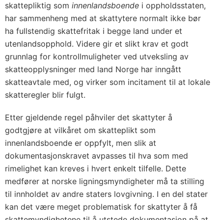
skattepliktig som
innenlandsboende
i oppholdsstaten,
har sammenheng med at skattytere normalt ikke bør
ha fullstendig skattefritak i begge land under et
utenlandsopphold. Videre gir et slikt krav et godt
grunnlag for kontrollmuligheter ved utveksling av
skatteopplysninger med land Norge har inngått
skatteavtale med, og virker som incitament til at lokale
skatteregler blir fulgt.
Etter gjeldende regel påhviler det skattyter å
godtgjøre at vilkåret om skatteplikt som
innenlandsboende er oppfylt, men slik at
dokumentasjonskravet avpasses til hva som med
rimelighet kan kreves i hvert enkelt tilfelle. Dette
medfører at norske ligningsmyndigheter må ta stilling
til innholdet av andre staters lovgivning. I en del stater
kan det være meget problematisk for skattyter å få
skattemyndighetene til å utstede dokumentasjon på at