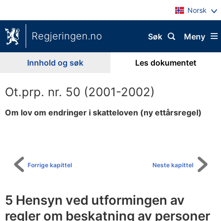
Norsk
Regjeringen.no
Søk
Meny
Innhold og søk
Les dokumentet
Ot.prp. nr. 50 (2001-2002)
Om lov om endringer i skatteloven (ny ettårsregel)
Til
innholdsfortegnelse
Forrige kapittel
Neste kapittel
5 Hensyn ved utformingen av
regler om beskatning av personer