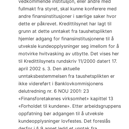
vedkommende institusjon, eller andre med
fullmakt fra styret, skal kunne konferere med
andre finansinstitusjoner i særlige saker hvor
dette er påkrevet. Kredittilsynet har lagt til
grunn at dette unntaket fra taushetsplikten
hjemler adgang for finansinstitusjonene til å
utveksle kundeopplysninger seg imellom for å
motvirke hvitvasking av utbytte. Det vises her
til Kredittilsynets rundskriv 11/2000 datert 17.
april 2002 s. 3. Den aktuelle
unntaksbestemmelsen fra taushetsplikten er
ikke videreført i Banklovkommisjonens
delutredning nr. 6 NOU 2001: 23
«Finansforetakenes virksomhet» kapittel 13
«Forholdet til kundene». Etter arbeidsgruppens
oppfatning bør adgangen til å utveksle
kundeopplysninger lovfestes. Det foreslås
derfor i § 9 annet ledd et unntak fra