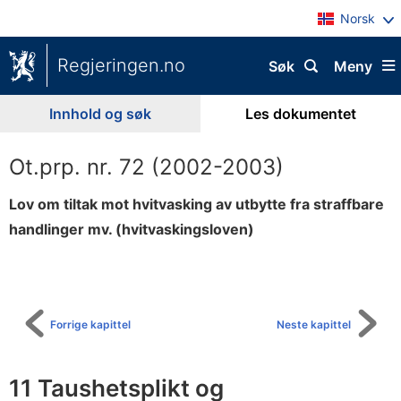
Norsk
Regjeringen.no
Søk
Meny
Innhold og søk
Les dokumentet
Ot.prp. nr. 72 (2002-2003)
Lov om tiltak mot hvitvasking av utbytte fra straffbare
handlinger mv. (hvitvaskingsloven)
Til
innholdsfortegnelse
Forrige kapittel
Neste kapittel
11 Taushetsplikt og