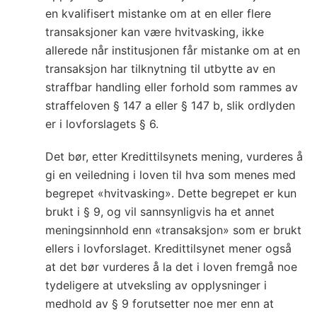
en kvalifisert mistanke om at en eller flere
transaksjoner kan være hvitvasking, ikke
allerede når institusjonen får mistanke om at en
transaksjon har tilknytning til utbytte av en
straffbar handling eller forhold som rammes av
straffeloven § 147 a eller § 147 b, slik ordlyden
er i lovforslagets § 6.
Det bør, etter Kredittilsynets mening, vurderes å
gi en veiledning i loven til hva som menes med
begrepet «hvitvasking». Dette begrepet er kun
brukt i § 9, og vil sannsynligvis ha et annet
meningsinnhold enn «transaksjon» som er brukt
ellers i lovforslaget. Kredittilsynet mener også
at det bør vurderes å la det i loven fremgå noe
tydeligere at utveksling av opplysninger i
medhold av § 9 forutsetter noe mer enn at