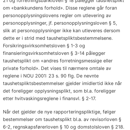
21 og forretningsbankloven § 18 pålegger taushetsplikt
om «bankkundens forhold». Disse reglene går foran
personopplysningslovens regler om utlevering av
personopplysninger, jf. personopplysningsloven § 5,
slik at personopplysninger ikke kan utleveres dersom
dette er i strid med taushetspliktsbestemmelsene.
Forsikringsvirksomhetsloven § 1-3 og
finansieringsvirksomhetsloven § 3-14 pålegger
taushetsplikt om «andres forretningsmessige eller
private forhold». Det vises til nærmere omtale av
reglene i NOU 2001: 23 s. 90 flg. De nevnte
taushetspliktsbestemmelser gjelder imidlertid ikke når
det foreligger opplysningsplikt, som bl.a. foreligger
etter hvitvaskingsreglene i finansvl. § 2-17.
Når det gjelder de nye rapporteringspliktige, følger
bestemmelser om taushetsplikt bl.a. av revisorloven §
6-2, regnskapsførerloven § 10 og domstolsloven § 218.