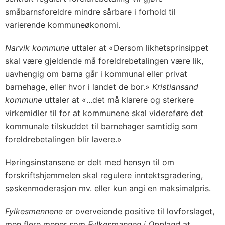
småbarnsforeldre mindre sårbare i forhold til
varierende kommuneøkonomi.
Narvik kommune
uttaler at «Dersom likhetsprinsippet
skal være gjeldende må foreldrebetalingen være lik,
uavhengig om barna går i kommunal eller privat
barnehage, eller hvor i landet de bor.»
Kristiansand
kommune
uttaler at «...det må klarere og sterkere
virkemidler til for at kommunene skal videreføre det
kommunale tilskuddet til barnehager samtidig som
foreldrebetalingen blir lavere.»
Høringsinstansene er delt med hensyn til om
forskriftshjemmelen skal regulere inntektsgradering,
søskenmoderasjon mv. eller kun angi en maksimalpris.
Fylkesmennene
er overveiende positive til lovforslaget,
men flere mener som
Fylkesmannen i Oppland
at