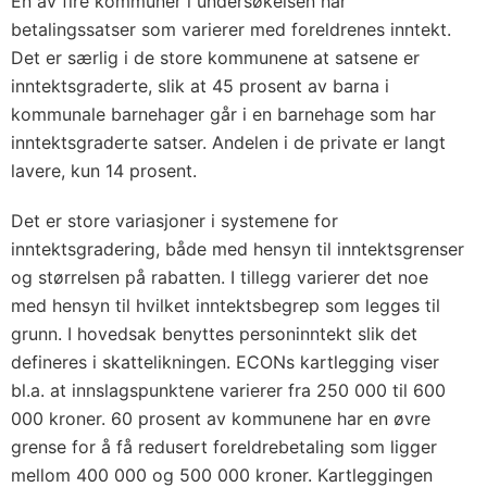
En av fire kommuner i undersøkelsen har
betalingssatser som varierer med foreldrenes inntekt.
Det er særlig i de store kommunene at satsene er
inntektsgraderte, slik at 45 prosent av barna i
kommunale barnehager går i en barnehage som har
inntektsgraderte satser. Andelen i de private er langt
lavere, kun 14 prosent.
Det er store variasjoner i systemene for
inntektsgradering, både med hensyn til inntektsgrenser
og størrelsen på rabatten. I tillegg varierer det noe
med hensyn til hvilket inntektsbegrep som legges til
grunn. I hovedsak benyttes personinntekt slik det
defineres i skattelikningen. ECONs kartlegging viser
bl.a. at innslagspunktene varierer fra 250 000 til 600
000 kroner. 60 prosent av kommunene har en øvre
grense for å få redusert foreldrebetaling som ligger
mellom 400 000 og 500 000 kroner. Kartleggingen