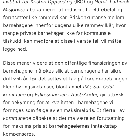
Institutt for Kristen Oppseding
(IKO) og
Norsk Luthersk
Misjonssamband
mener at redusert foreldrebetaling
forutsetter like rammevilkår. Priskonkurranse mellom
barnehagene innenfor dagens ulike rammevilkår, hvor
mange private barnehager ikke får kommunale
tilskudd, kan medføre at disse i verste fall vil måtte
legge ned.
Disse mener videre at den offentlige finansieringen av
barnehagene må økes slik at barnehagene har sikre
driftsvilkår, før det settes et tak på foreldrebetalingen.
Flere høringsinstanser, blant annet
IKO, Sør-Odal
kommune
og
Fylkesmannen i Aust-Agder,
gir uttrykk
for bekymring for at kvaliteten i barnehagene vil
forringes som følge av en maksimalpris. Et flertall av
kommunene
påpekte at det må være en forutsetning
for maksimalpris at barnehageeiernes inntektstap
kompenseres.