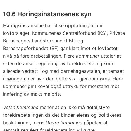
10.6 Høringsinstansenes syn
Høringsinstansene har ulike oppfatninger om
lovforslaget. Kommunenes Sentralforbund (KS), Private
Barnehagers Landsforbund (PBL) og
Barnehageforbundet (BF) går klart imot et lovfestet
nivå på foreldrebetalingen. Flere
kommuner
uttaler at
siden de anser regulering av foreldrebetaling som
allerede vedtatt i og med barnehageavtalen, er temaet
i høringen mer hvordan dette skal gjennomføres. Flere
kommuner gir likevel også uttrykk for motstand mot
innføring av maksimalpris.
Vefsn kommune
mener at en ikke må detaljstyre
foreldrebetalingen da det binder eieres og politikeres
beslutninger, mens
Dovre kommune
påpeker at
sentralt regulert foreldrebetaling vil gjøre