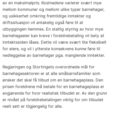
av en maksimalpris. Kostnadene varierer svært mye
mellom kommuner og mellom ulike typer barnehager,
og usikkerhet omkring fremtidige inntekter og
driftssituasjon vil antakelig også føre til at
utbyggingen hemmes. En statlig styring av hvor mye
barnehageeier kan kreve i foreldrebetaling vil bety at
inntektssiden låses. Dette vil være svært lite fleksibelt
for eiere, og vil i ytterste konsekvens kunne føre til
nedleggelse av barnehager pga. manglende inntekter.
Regjeringen og Stortingets overordnede mål for
barnehagesektoren er at alle småbarnsfamilier som
ønsker det skal få tilbud om en barnehageplass. Den
prisen foreldrene må betale for en barnehageplass er
avgjørende for hvor realistisk tilbudet er. Av den grunn
er nivået på foreldrebetalingen viktig for om tilbudet
reelt sett er tilgjengelig for alle.