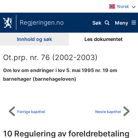
Norsk
Regjeringen.no
Søk
Meny
Innhold og søk
Les dokumentet
Ot.prp. nr. 76 (2002-2003)
Om lov om endringer i lov 5. mai 1995 nr. 19 om
barnehager (barnehageloven)
Til
innholdsfortegnelse
Forrige kapittel
Neste kapittel
10 Regulering av foreldrebetaling