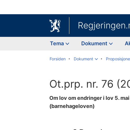
Regjeringen.
Tema
Dokument
A
Forsiden
Dokument
Proposisjoner
Ot.prp. nr. 76 
Om lov om endringer i lov 5. ma
(barnehageloven)
Til
innholdsfortegnelse