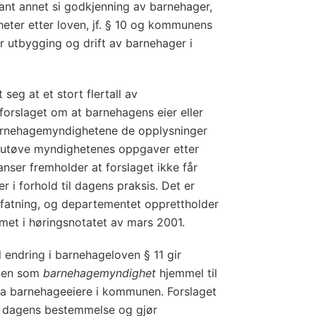
lant annet si godkjenning av barnehager,
mheter etter loven, jf. § 10 og kommunens
 utbygging og drift av barnehager i
eg at et stort flertall av
forslaget om at barnehagens eier eller
i barnehagemyndighetene de opplysninger
 utøve myndighetenes oppgaver etter
anser fremholder at forslaget ikke får
 i forhold til dagens praksis. Det er
atning, og departementet opprettholder
mmet i høringsnotatet av mars 2001.
 endring i barnehageloven § 11 gir
nen som
barnehagemyndighet
hjemmel til
ra barnehageeiere i kommunen. Forslaget
v dagens bestemmelse og gjør