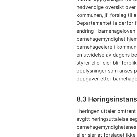
nødvendige oversikt over
kommunen, jf. forslag til e
Departementet la derfor f
endring i barnehageloven
barnehagemyndighet hjemme
barnehageeiere i kommunen
en utvidelse av dagens b
styrer eller eier blir forp
opplysninger som anses p
oppgaver etter barnehage
8.3 Høringsinstan
I høringen uttaler omtrent
avgitt høringsuttalelse s
barnehagemyndighetenes re
eller sier at forslaget ikk