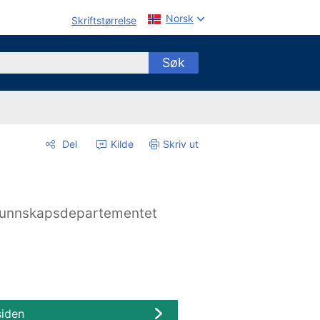
Norsk
Skriftstørrelse
Søk
Del
Kilde
Skriv ut
unnskapsdepartementet
siden