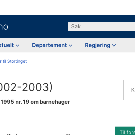
no
Søk
ktuelt
Departement
Regjering
 til Stortinget
(2002-2003)
K
i 1995 nr. 19 om barnehager
Til for