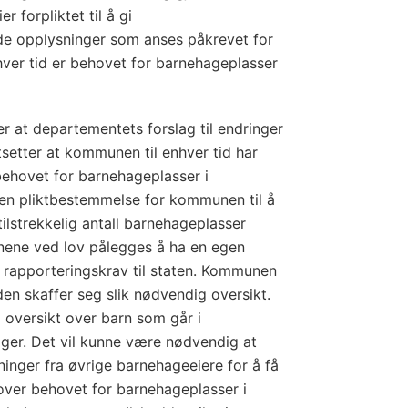
r forpliktet til å gi
e opplysninger som anses påkrevet for
nhver tid er behovet for barnehageplasser
r at departementets forslag til endringer
rutsetter at kommunen til enhver tid har
ehovet for barnehageplasser i
n pliktbestemmelse for kommunen til å
tilstrekkelig antall barnehageplasser
ene ved lov pålegges å ha en egen
 rapporteringskrav til staten. Kommunen
n skaffer seg slik nødvendig oversikt.
oversikt over barn som går i
er. Det vil kunne være nødvendig at
nger fra øvrige barnehageeiere for å få
over behovet for barnehageplasser i