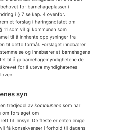
 behovet for barnehageplasser i
ndring i § 7 se kap. 4 ovenfor.
rem et forslag i høringsnotatet om
 § 11 som vil gi kommunen som
l til å innhente opplysninger fra
 til dette formål. Forslaget innebærer
estemmelse og innebærer at barnehagens
liktet til å gi barnehagemyndighetene de
åkrevet for å utøve myndighetenes
loven.
senes syn
 en tredjedel av
kommunene
som har
eg om forslaget om
tt til innsyn. De fleste er enten enige
e vil få konsekvenser i forhold til dagens