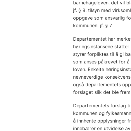
barnehageloven, det vil b
jf. § 8, tilsyn med virkso
oppgave som ansvarlig for
kommunen, jf. § 7.
Departementet har merket s
høringsinstansene støtter 
styrer forpliktes til å g
som anses påkrevet for å
loven. Enkelte høringsinst
nevneverdige konsekvenser
også departementets oppf
forslaget slik det ble fre
Departementets forslag til
kommunen og fylkesman
å innhente opplysninger f
innebærer en utvidelse a