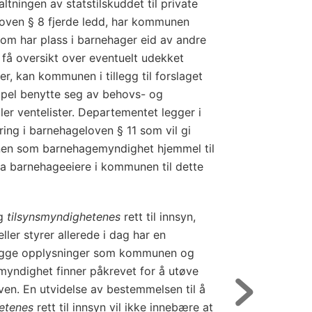
ningen av statstilskuddet til private
loven § 8 fjerde ledd, har kommunen
som har plass i barnehager eid av andre
få oversikt over eventuelt udekket
r, kan kommunen i tillegg til forslaget
pel benytte seg av behovs- og
er ventelister. Departementet legger i
dring i barnehageloven § 11 som vil gi
n som barnehagemyndighet hjemmel til
ra barnehageeiere i kommunen til dette
ag
tilsynsmyndighetenes
rett til innsyn,
ller styrer allerede i dag har en
emlegge opplysninger som kommunen og
yndighet finner påkrevet for å utøve
ven. En utvidelse av bestemmelsen til å
etenes
rett til innsyn vil ikke innebære at