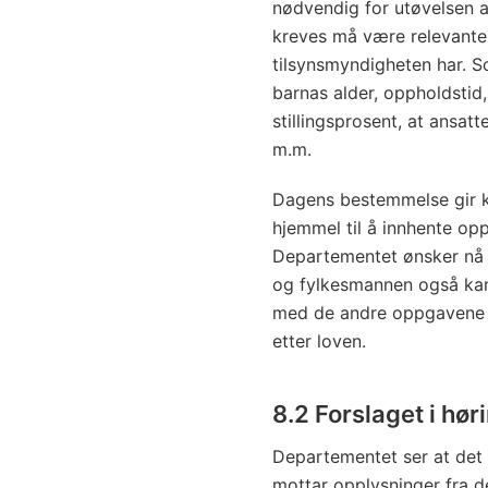
nødvendig for utøvelsen a
kreves må være relevante
tilsynsmyndigheten har. 
barnas alder, oppholdstid,
stillingsprosent, at ansatte
m.m.
Dagens bestemmelse gir 
hjemmel til å innhente oppl
Departementet ønsker nå
og fylkesmannen også kan 
med de andre oppgavene 
etter loven.
8.2 Forslaget i hø
Departementet ser at det
mottar opplysninger fra d