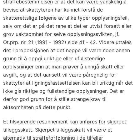
straffebestemmelsen er at det kan være vanskelig å
bevise at skattyteren har kunnet forstå de
skatterettslige følgene av ulike typer opplysningsfeil,
selv om det er på det rene at det er utvist forsett eller
grov uaktsomhet for selve opplysningssvikten, jf.
Ot.prp. nr. 21 (1991 - 1992) side 41 - 42. Videre uttales
det i proposisjonen at det neppe vil være noen annen
grunn til å oppgi uriktige eller ufullstendige
opplysninger enn at man prøver å unngå skatt eller
avgift, og at det uansett vil være påregnelig for
skattyter at ligningsfastsettelsen kan bli uriktig når det
ikke gis riktige og fullstendige opplysninger. Det er
derfor god grunn for å stille strenge krav til
aktsomheten på dette punkt.
Et tilsvarende resonnement kan anføres for skjerpet
tilleggsskatt. Skjerpet tilleggsskatt vil være et
alternativ til straffeforfølgning i de tilfeller