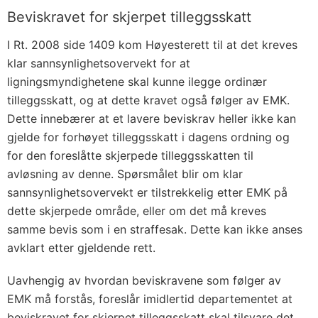
Beviskravet for skjerpet tilleggsskatt
I Rt. 2008 side 1409 kom Høyesterett til at det kreves
klar sannsynlighetsovervekt for at
ligningsmyndighetene skal kunne ilegge ordinær
tilleggsskatt, og at dette kravet også følger av EMK.
Dette innebærer at et lavere beviskrav heller ikke kan
gjelde for forhøyet tilleggsskatt i dagens ordning og
for den foreslåtte skjerpede tilleggsskatten til
avløsning av denne. Spørsmålet blir om klar
sannsynlighetsovervekt er tilstrekkelig etter EMK på
dette skjerpede område, eller om det må kreves
samme bevis som i en straffesak. Dette kan ikke anses
avklart etter gjeldende rett.
Uavhengig av hvordan beviskravene som følger av
EMK må forstås, foreslår imidlertid departementet at
beviskravet for skjerpet tilleggsskatt skal tilsvare det