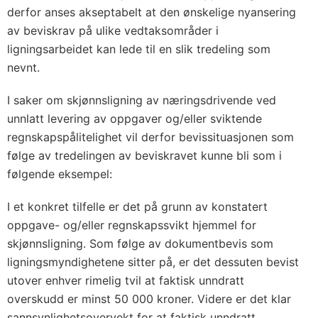
derfor anses akseptabelt at den ønskelige nyansering
av beviskrav på ulike vedtaksområder i
ligningsarbeidet kan lede til en slik tredeling som
nevnt.
I saker om skjønnsligning av næringsdrivende ved
unnlatt levering av oppgaver og/eller sviktende
regnskapspålitelighet vil derfor bevissituasjonen som
følge av tredelingen av beviskravet kunne bli som i
følgende eksempel:
I et konkret tilfelle er det på grunn av konstatert
oppgave- og/eller regnskapssvikt hjemmel for
skjønnsligning. Som følge av dokumentbevis som
ligningsmyndighetene sitter på, er det dessuten bevist
utover enhver rimelig tvil at faktisk unndratt
overskudd er minst 50 000 kroner. Videre er det klar
sannsynlighetsovervekt for at faktisk unndratt