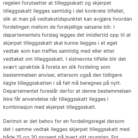
regelen forutsetter at tilleggsskatt og skjerpet
tilleggsskatt ilegges samtidig i det konkrete tilfellet,
slik at man på vedtakstidspunktet kan avgjøre hvordan
fordelingen mellom de forskjellige satsene blir. I
departementets forslag legges det imidlertid opp til at
skjerpet tilleggsskatt skal kunne ilegges i et eget
vedtak som kan treffes samtidig med eller etter
vedtaket om tilleggsskatt. I sistnevnte tilfelle blir det
svært upraktisk å foreta en slik fordeling som
bestemmelsen anviser, ettersom også den tidligere
ilagte tilleggsskatten i så fall må beregnes på nytt.
Departementet foreslår derfor at denne bestemmelsen
ikke får anvendelse når tilleggsskatt ilegges i
kombinasjon med skjerpet tilleggsskatt.
Derimot er det behov for en fordelingsregel dersom
det i samme vedtak ilegges skjerpet tilleggsskatt med
både 15 og 30 prosent på hvert sitt grunnlag. For