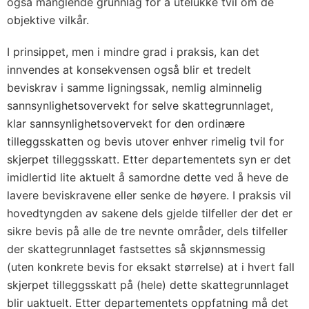
også manglende grunnlag for å utelukke tvil om de
objektive vilkår.
I prinsippet, men i mindre grad i praksis, kan det
innvendes at konsekvensen også blir et tredelt
beviskrav i samme ligningssak, nemlig alminnelig
sannsynlighetsovervekt for selve skattegrunnlaget,
klar sannsynlighetsovervekt for den ordinære
tilleggsskatten og bevis utover enhver rimelig tvil for
skjerpet tilleggsskatt. Etter departementets syn er det
imidlertid lite aktuelt å samordne dette ved å heve de
lavere beviskravene eller senke de høyere. I praksis vil
hovedtyngden av sakene dels gjelde tilfeller der det er
sikre bevis på alle de tre nevnte områder, dels tilfeller
der skattegrunnlaget fastsettes så skjønnsmessig
(uten konkrete bevis for eksakt størrelse) at i hvert fall
skjerpet tilleggsskatt på (hele) dette skattegrunnlaget
blir uaktuelt. Etter departementets oppfatning må det