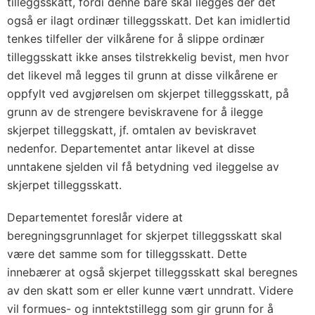
tilleggsskatt, fordi denne bare skal ilegges der det
også er ilagt ordinær tilleggsskatt. Det kan imidlertid
tenkes tilfeller der vilkårene for å slippe ordinær
tilleggsskatt ikke anses tilstrekkelig bevist, men hvor
det likevel må legges til grunn at disse vilkårene er
oppfylt ved avgjørelsen om skjerpet tilleggsskatt, på
grunn av de strengere beviskravene for å ilegge
skjerpet tilleggskatt, jf. omtalen av beviskravet
nedenfor. Departementet antar likevel at disse
unntakene sjelden vil få betydning ved ileggelse av
skjerpet tilleggsskatt.
Departementet foreslår videre at
beregningsgrunnlaget for skjerpet tilleggsskatt skal
være det samme som for tilleggsskatt. Dette
innebærer at også skjerpet tilleggsskatt skal beregnes
av den skatt som er eller kunne vært unndratt. Videre
vil formues- og inntektstillegg som gir grunn for å