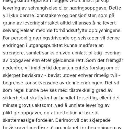
tilleggsskatt også kan ilegges ved unnlatt pliktig
levering av selvangivelse eller næringsoppgave. Dette
vil ikke berøre lønnstakere og pensjonister, som på
grunn av leveringsfritaket alltid vil anses å ha levert
selvangivelsen med de forhåndsutfylte opplysningene.
For personlig næringsdrivende og selskaper vil denne
endringen i utgangspunktet kunne medføre en
strengere, samlet sanksjon ved unnlatt pliktig levering
av oppgaver enn etter gjeldende rett. Som det fremgår
nedenfor, vil imidlertid departementets forslag om et
skjerpet beviskrav - bevist utover enhver rimelig tvil -
begrense konsekvensene av denne endringen. Det vil
som regel kunne bevises med tilstrekkelig grad av
sikkerhet at skattyter har handlet forsettlig, eller i det
minste grovt uaktsomt, ved å unnlate levering av
pliktige oppgaver, og at dette kunne føre til
skattemessige fordeler. Derimot vil det skjerpede
beviskravet medføre at grunnlaget for beregningen av