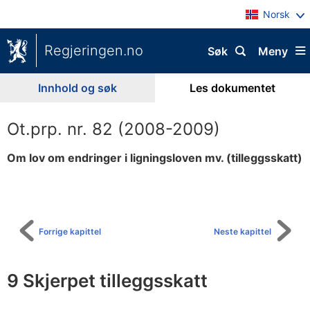
Norsk
Regjeringen.no
Søk
Meny
Innhold og søk
Les dokumentet
Ot.prp. nr. 82 (2008-2009)
Om lov om endringer i ligningsloven mv. (tilleggsskatt)
Til
innholdsfortegnelse
Forrige kapittel
Neste kapittel
9 Skjerpet tilleggsskatt