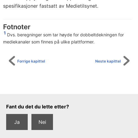
spesifikasjoner fastsatt av Medietilsynet.
Fotnoter
1
Dvs. beregninger som tar høyde for dobbeltdekningen for
mediekanaler som finnes på ulike plattformer.
Forrige kapittel
Neste kapittel
Tilbakemeldingsskjema
Fant du det du lette etter?
Ja
Nei