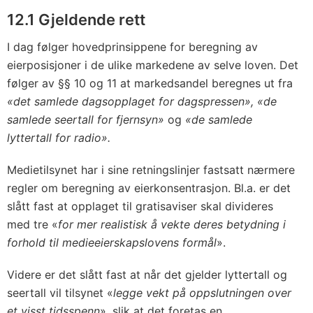
12.1 Gjeldende rett
I dag følger hovedprinsippene for beregning av
eierposisjoner i de ulike markedene av selve loven. Det
følger av §§ 10 og 11 at markedsandel beregnes ut fra
«det samlede dagsopplaget for dagspressen», «de
samlede seertall for fjernsyn»
og
«de samlede
lyttertall for radio».
Medietilsynet har i sine retningslinjer fastsatt nærmere
regler om beregning av eierkonsentrasjon. Bl.a. er det
slått fast at opplaget til gratisaviser skal divideres
med tre «
for mer realistisk å vekte deres betydning i
forhold til medieeierskapslovens formål
».
Videre er det slått fast at når det gjelder lyttertall og
seertall vil tilsynet «
legge vekt på oppslutningen over
et visst tidsspenn
», slik at det foretas en