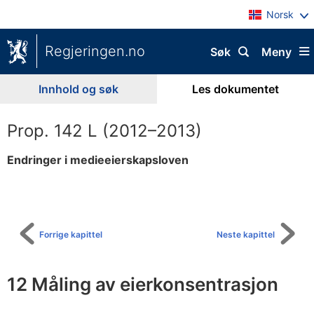
Norsk
Regjeringen.no
Søk
Meny
Innhold og søk
Les dokumentet
Prop. 142 L (2012–2013)
Endringer i medieeierskapsloven
Til
innholdsfortegnelse
Forrige kapittel
Neste kapittel
12 Måling av eierkonsentrasjon