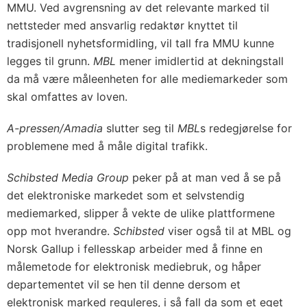
MMU. Ved avgrensning av det relevante marked til
nettsteder med ansvarlig redaktør knyttet til
tradisjonell nyhetsformidling, vil tall fra MMU kunne
legges til grunn.
MBL
mener imidlertid at dekningstall
da må være måleenheten for alle mediemarkeder som
skal omfattes av loven.
A-pressen/Amadia
slutter seg til
MBL
s redegjørelse for
problemene med å måle digital trafikk.
Schibsted Media Group
peker på at man ved å se på
det elektroniske markedet som et selvstendig
mediemarked, slipper å vekte de ulike plattformene
opp mot hverandre.
Schibsted
viser også til at MBL og
Norsk Gallup i fellesskap arbeider med å finne en
målemetode for elektronisk mediebruk, og håper
departementet vil se hen til denne dersom et
elektronisk marked reguleres, i så fall da som et eget