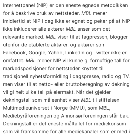
Internettpanel (NIP) er den eneste egnede metodikken
for å beskrive bruk av nettsteder.
MBL
mener
imidlertid at NIP i dag ikke er egnet og peker på at NIP
ikke inkluderer alle aktører
MBL
anser som det
relevante marked.
MBL
viser til at fagpressen, blogger
utenfor de etablerte aktører, og aktører som
Facebook, Google, Yahoo, LinkedIn og Twitter ikke er
omfattet.
MBL
mener NIP vil kunne gi fornuftige tall for
markedsposisjoner for nettsteder knyttet til
tradisjonell nyhetsformidling i dagspresse, radio og TV,
men viser til at netto- eller bruttoberegning av dekning
vil gi helt ulike tall på eiermakt. Når det gjelder
dekningstall som måleenhet viser
MBL
til stiftelsen
Multimedieuniverset i Norge (MMU), som MBL,
Mediebyråforeningen og Annonsørforeningen står bak.
Dekningstall er det eneste måltallet for mediekonsum
som vil framkomme for alle mediekanaler som er med i