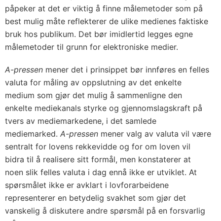
påpeker at det er viktig å finne målemetoder som på
best mulig måte reflekterer de ulike medienes faktiske
bruk hos publikum. Det bør imidlertid legges egne
målemetoder til grunn for elektroniske medier.
A-pressen
mener det i prinsippet bør innføres en felles
valuta for måling av oppslutning av det enkelte
medium som gjør det mulig å sammenligne den
enkelte mediekanals styrke og gjennomslagskraft på
tvers av mediemarkedene, i det samlede
mediemarked.
A-pressen
mener valg av valuta vil være
sentralt for lovens rekkevidde og for om loven vil
bidra til å realisere sitt formål, men konstaterer at
noen slik felles valuta i dag ennå ikke er utviklet. At
spørsmålet ikke er avklart i lovforarbeidene
representerer en betydelig svakhet som gjør det
vanskelig å diskutere andre spørsmål på en forsvarlig