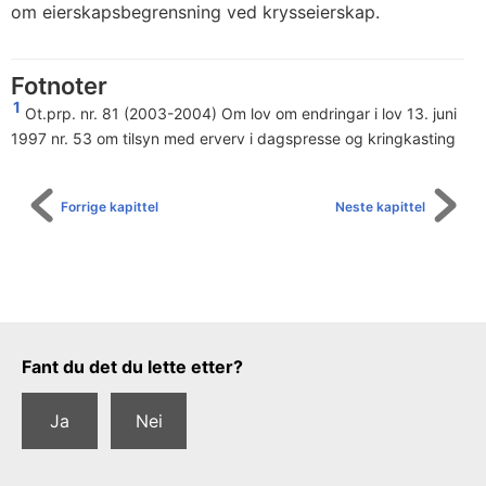
om eierskapsbegrensning ved krysseierskap.
Fotnoter
1
Ot.prp. nr. 81 (2003-2004) Om lov om endringar i lov 13. juni
1997 nr. 53 om tilsyn med erverv i dagspresse og kringkasting
Forrige kapittel
Neste kapittel
Tilbakemeldingsskjema
Fant du det du lette etter?
Ja
Nei