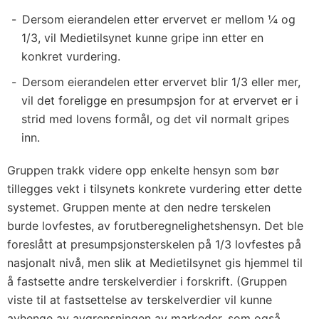
Dersom eierandelen etter ervervet er mellom ¼ og
1/3, vil Medietilsynet kunne gripe inn etter en
konkret vurdering.
Dersom eierandelen etter ervervet blir 1/3 eller mer,
vil det foreligge en presumpsjon for at ervervet er i
strid med lovens formål, og det vil normalt gripes
inn.
Gruppen trakk videre opp enkelte hensyn som bør
tillegges vekt i tilsynets konkrete vurdering etter dette
systemet. Gruppen mente at den nedre terskelen
burde lovfestes, av forutberegnelighetshensyn. Det ble
foreslått at presumpsjonsterskelen på 1/3 lovfestes på
nasjonalt nivå, men slik at Medietilsynet gis hjemmel til
å fastsette andre terskelverdier i forskrift. (Gruppen
viste til at fastsettelse av terskelverdier vil kunne
avhenge av avgrensningen av markeder, som også