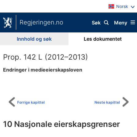
Norsk
Regjeringen.no
Søk
Meny
Innhold og søk
Les dokumentet
Prop. 142 L (2012–2013)
Endringer i medieeierskapsloven
Til
innholdsfortegnelse
Forrige kapittel
Neste kapittel
10 Nasjonale eierskapsgrenser