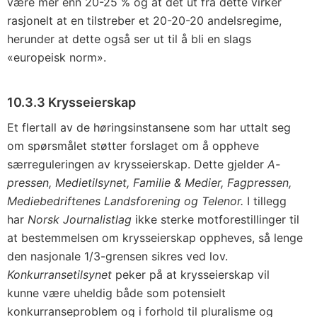
være mer enn 20-25 % og at det ut fra dette virker
rasjonelt at en tilstreber et 20-20-20 andelsregime,
herunder at dette også ser ut til å bli en slags
«europeisk norm».
10.3.3 Krysseierskap
Et flertall av de høringsinstansene som har uttalt seg
om spørsmålet støtter forslaget om å oppheve
særreguleringen av krysseierskap. Dette gjelder
A-
pressen, Medietilsynet, Familie & Medier, Fagpressen,
Mediebedriftenes Landsforening og Telenor.
I tillegg
har
Norsk Journalistlag
ikke sterke motforestillinger til
at bestemmelsen om krysseierskap oppheves, så lenge
den nasjonale 1/3-grensen sikres ved lov.
Konkurransetilsynet
peker på at krysseierskap vil
kunne være uheldig både som potensielt
konkurranseproblem og i forhold til pluralisme og