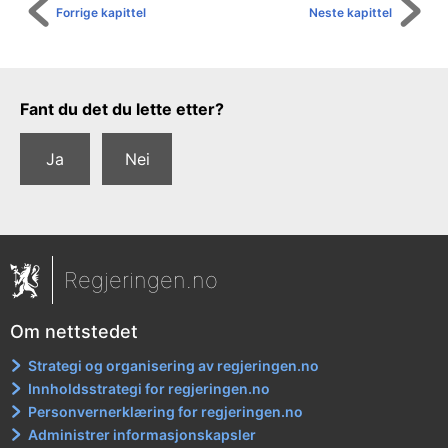
Forrige kapittel
Neste kapittel
Tilbakemeldingsskjema
Fant du det du lette etter?
Ja
Nei
Regjeringen.no
Om nettstedet
Strategi og organisering av regjeringen.no
Innholdsstrategi for regjeringen.no
Personvernerklæring for regjeringen.no
Administrer informasjonskapsler