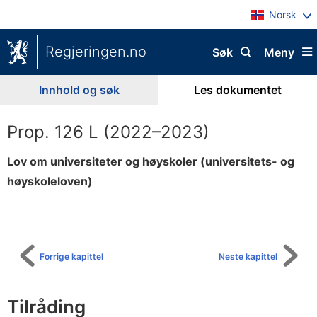
Norsk
Regjeringen.no
Søk
Meny
Innhold og søk
Les dokumentet
Prop. 126 L (2022–2023)
Lov om universiteter og høyskoler (universitets- og
høyskoleloven)
Til
innholdsfortegnelse
Forrige kapittel
Neste kapittel
Tilråding