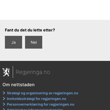
Tilbakemeldingsskjema
Fant du det du lette etter?
Ja
Nei
Regjeringa.no
Om nettstaden
Strategi og organisering av regjeringen.no
Innholdsstrategi for regjeringen.no
Personvernerklæring for regjeringen.no
Administrer informasjonskapsler