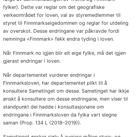
fylker). Dette var reglar om det geografiske
verkeområdet for loven, val av styremedlemmer til
styret til Finnmarkseigedommen og reglar for utdeling
av overskot. Desse endringane var påkravde fordi
nemninga «Finnmark» fekk endra tyding i loven.
Når Finnmark no igjen blir eit eige fylke, må det igjen
gjerast endringar i loven.
Når departementet vurderer endringar i
Finnmarksloven, har departementet plikt til å
konsultere Sametinget om desse. Sametinget har ikkje
ønskt å konsultere om desse endringane, men viser til
standpunkt dei hadde i konsultasjonane om
endringane i Finnmarksloven da fylka vart slegne
saman (Prop. 134 L (2018–2019)).
Sametinget ønsker sjølv å avgjere måten styre- og