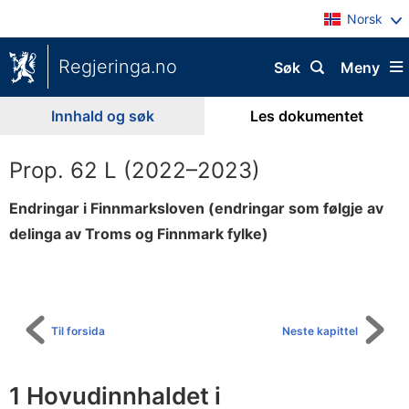
Norsk
Regjeringa.no
Søk
Meny
Innhald og søk
Les dokumentet
Prop. 62 L (2022–2023)
Endringar i Finnmarksloven (endringar som følgje av
delinga av Troms og Finnmark fylke)
Til
innhaldsliste
Til forsida
Neste kapittel
1 Hovudinnhaldet i