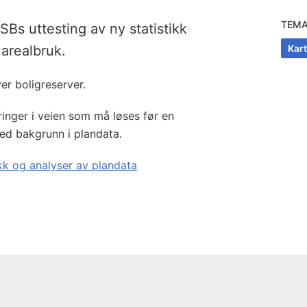
TEM
Bs uttesting av ny statistikk
 arealbruk.
Kar
er boligreserver.
dringer i veien som må løses før en
med bakgrunn i plandata.
ikk og analyser av plandata