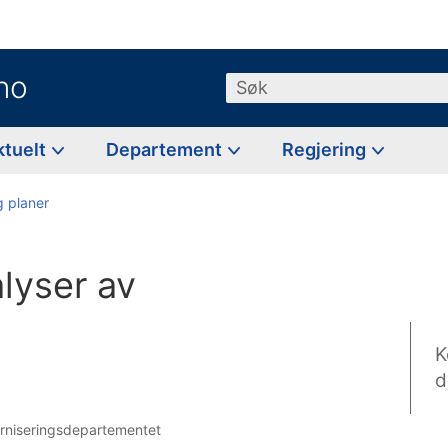
no
Søk
ktuelt
Departement
Regjering
g planer
alyser av
K
d
erniseringsdepartementet