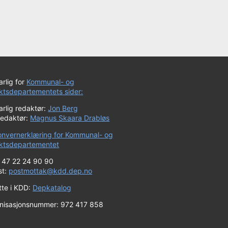
rlig for
Kommunal- og
iktsdepartementets sider:
rlig redaktør:
Jon Berg
redaktør:
Magnus Skaara Drabløs
onvernerklæring for Kommunal- og
riktsdepartementet
+ 47 22 24 90 90
st:
postmottak@kdd.dep.no
tte i KDD:
Depkatalog
nisasjonsnummer: 972 417 858