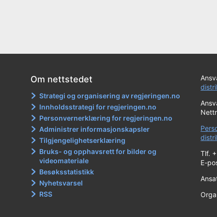
Ansva
Om nettstedet
distr
Strategi og organisering av regjeringen.no
Ansva
Innholdsstrategi for regjeringen.no
Nett
Personvernerklæring for regjeringen.no
Pers
Administrer informasjonskapsler
dist
Tilgjengelighetserklæring
Bruks- og opphavsrett for bilder og
Tlf. 
videomateriale
E-po
Besøksstatistikk
Ansa
Nyhetsvarsel
RSS
Orga