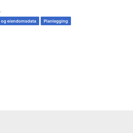
A
t og eiendomsdata
Planlegging