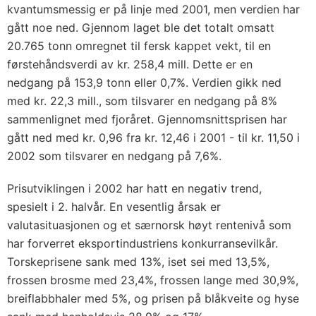
kvantumsmessig er på linje med 2001, men verdien har
gått noe ned. Gjennom laget ble det totalt omsatt
20.765 tonn omregnet til fersk kappet vekt, til en
førstehåndsverdi av kr. 258,4 mill. Dette er en
nedgang på 153,9 tonn eller 0,7%. Verdien gikk ned
med kr. 22,3 mill., som tilsvarer en nedgang på 8%
sammenlignet med fjoråret. Gjennomsnittsprisen har
gått ned med kr. 0,96 fra kr. 12,46 i 2001 - til kr. 11,50 i
2002 som tilsvarer en nedgang på 7,6%.
Prisutviklingen i 2002 har hatt en negativ trend,
spesielt i 2. halvår. En vesentlig årsak er
valutasituasjonen og et særnorsk høyt rentenivå som
har forverret eksportindustriens konkurransevilkår.
Torskeprisene sank med 13%, iset sei med 13,5%,
frossen brosme med 23,4%, frossen lange med 30,9%,
breiflabbhaler med 5%, og prisen på blåkveite og hyse