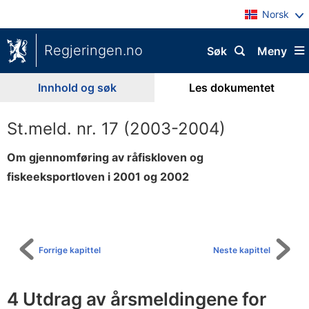
Norsk
Regjeringen.no
Søk
Meny
Innhold og søk
Les dokumentet
St.meld. nr. 17 (2003-2004)
Om gjennomføring av råfiskloven og
fiskeeksportloven i 2001 og 2002
Til
innholdsfortegnelse
Forrige kapittel
Neste kapittel
4 Utdrag av årsmeldingene for