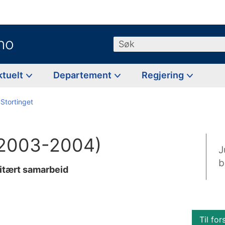
no
Søk
ktuelt
Departement
Regjering
 Stortinget
 (2003-2004)
J
b
litært samarbeid
Til for