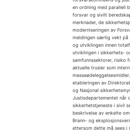
en ordning med parallell b
forsvar og sivilt beredsk
merknader, de sikkerhetsp
moderniseringen av Forsva
meldingen særlig vekt på 
og utviklingen innen total
utviklingen i ­sikkerhets-
samfunnssektorer, risiko 
aktuelle trusler som inter
masseødeleggelsesmidler. 
etableringen av Direktora
og Nasjonal sikkerhetsmynd
Justisdepartementet når 
sikkerhetstjeneste i sivil
beskrivelse av enkelte om
Brann- og eksplosjonsvern,
ettersom dette må sees 