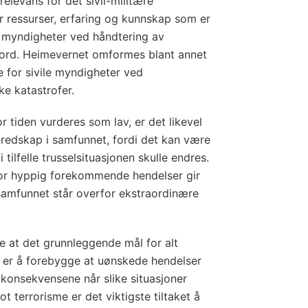
relevans for det sivil-militære
r ressurser, erfaring og kunnskap som er
le myndigheter ved håndtering av
 jord. Heimevernet omformes blant annet
e for sivile myndigheter ved
ke katastrofer.
for tiden vurderes som lav, er det likevel
redskap i samfunnet, fordi det kan være
tilfelle trusselsituasjonen skulle endres.
or hyppig forekommende hendelser gir
amfunnet står overfor ekstraordinære
ke at det grunnleggende mål for alt
 er å forebygge at uønskede hendelser
 konsekvensene når slike situasjoner
t terrorisme er det viktigste tiltaket å