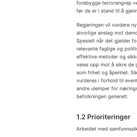
forebygge terrorangrep v
før de er i stand til å gj
Regjeringen vil vurdere n
alvorlige anslag mot dem
Spesielt når det gjelder 
relevante faglige og politi
effektive metoder og sikke
veies opp mot å sikre de g
som frihet og åpenhet. Si
vurderes i forhold til even
andre ulemper for næringsl
befolkningen generelt.
1.2 Prioriteringer
Arbeidet med samfunnssikk