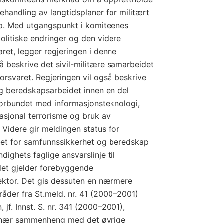
ehandling av langtidsplaner for militært
ap. Med utgangspunkt i komiteenes
olitiske endringer og den videre
ret, legger regjeringen i denne
å beskrive det sivil-militære samarbeidet
forsvaret. Regjeringen vil også beskrive
 og beredskapsarbeidet innen en del
forbundet med informasjonsteknologi,
nasjonal terrorisme og bruk av
Videre gir meldingen status for
tet for samfunnssikkerhet og beredskap
ighets faglige ansvarslinje til
det gjelder forebyggende
 sektor. Det gis dessuten en nærmere
råder fra St.meld. nr. 41 (2000–2001)
 jf. Innst. S. nr. 341 (2000–2001),
i nær sammenheng med det øvrige