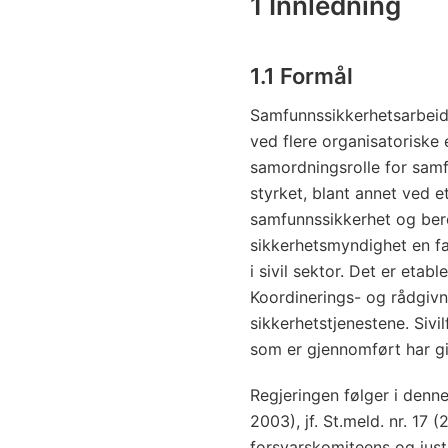
1 Innledning
1.1 Formål
Samfunnssikkerhetsarbeide
ved flere organisatoriske
samordningsrolle for samfu
styrket, blant annet ved e
samfunnssikkerhet og ber
sikkerhetsmyndighet en fag
i sivil sektor. Det er etab
Koordinerings- og rådgivn
sikkerhetstjenestene. Sivi
som er gjennomført har gi
Regjeringen følger i denne
2003), jf. St.meld. nr. 1
forsvarskomiteens og jus