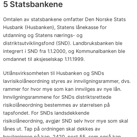
5 Statsbankene
Omtalen av statsbankene omfatter Den Norske Stats
Husbank (Husbanken), Statens lånekasse for
utdanning og Statens nærings- og
distriktsutviklingsfond (SND). Landbruksbanken ble
integrert i SND fra 1.1.2000, og Kommunalbanken ble
omdannet til aksjeselskap 1.11.1999.
Utlånsvirksomheten til Husbanken og SNDs
lavrisikolåneordning styres av innvilgningsrammer, dvs.
rammer for hvor mye som kan innvilges av nye lån.
Innvilgningsrammene for SNDs distriktsrettede
risikolåneordning bestemmes av størrelsen på
tapsfondet. For SNDs landsdekkende
risikolåneordning, avgjør SND selv hvor mye som skal
lånes ut. Tap på ordningen skal dekkes av
bevilgningen på kap. 2420, post 55, som også kan