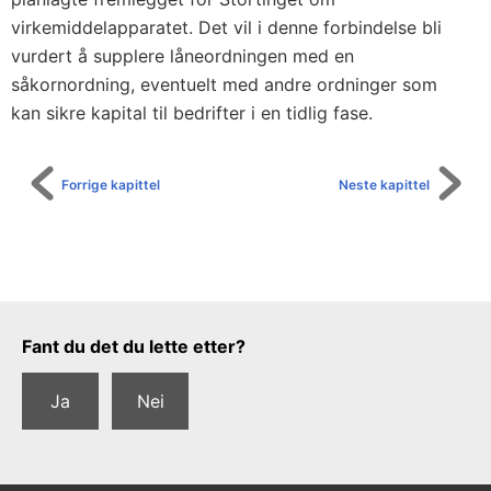
virkemiddelapparatet. Det vil i denne forbindelse bli
vurdert å supplere låneordningen med en
såkornordning, eventuelt med andre ordninger som
kan sikre kapital til bedrifter i en tidlig fase.
Forrige kapittel
Neste kapittel
Tilbakemeldingsskjema
Fant du det du lette etter?
Ja
Nei