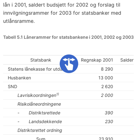
lån i 2001, saldert budsjett for 2002 og forslag til
innvilgningsrammer for 2003 for statsbanker med
utlånsramme.
Tabell 5.1 Lånerammer for statsbankene i 2001, 2002 og 2003
Statsbank
Regnskap 2001
Saldert b
Statens lånekasse for utdanning
8 290
Husbanken
13 000
SND
2 620
1)
Lavrisikoordningen
2 000
Risikolåneordningene
-
Distriktsrettede
390
-
Landsdekkende
230
Distriktsrettet ordning
Sum
23 910