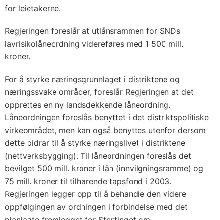
for leietakerne.
Regjeringen foreslår at utlånsrammen for SNDs
lavrisikolåneordning videreføres med 1 500 mill.
kroner.
For å styrke næringsgrunnlaget i distriktene og
næringssvake områder, foreslår Regjeringen at det
opprettes en ny landsdekkende låneordning.
Låneordningen foreslås benyttet i det distriktspolitiske
virkeområdet, men kan også benyttes utenfor dersom
dette bidrar til å styrke næringslivet i distriktene
(nettverksbygging). Til låneordningen foreslås det
bevilget 500 mill. kroner i lån (innvilgningsramme) og
75 mill. kroner til tilhørende tapsfond i 2003.
Regjeringen legger opp til å behandle den videre
oppfølgingen av ordningen i forbindelse med det
planlagte fremlegget for Stortinget om