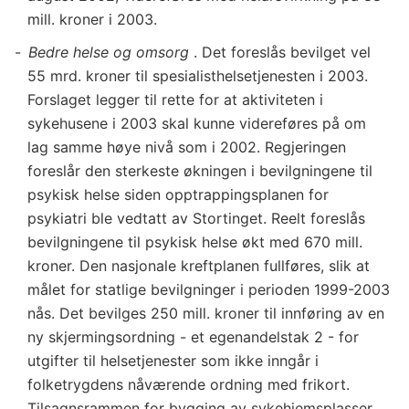
mill. kroner i 2003.
Bedre helse og omsorg
. Det foreslås bevilget vel
55 mrd. kroner til spesialisthelsetjenesten i 2003.
Forslaget legger til rette for at aktiviteten i
sykehusene i 2003 skal kunne videreføres på om
lag samme høye nivå som i 2002. Regjeringen
foreslår den sterkeste økningen i bevilgningene til
psykisk helse siden opptrappingsplanen for
psykiatri ble vedtatt av Stortinget. Reelt foreslås
bevilgningene til psykisk helse økt med 670 mill.
kroner. Den nasjonale kreftplanen fullføres, slik at
målet for statlige bevilgninger i perioden 1999-2003
nås. Det bevilges 250 mill. kroner til innføring av en
ny skjermingsordning - et egenandelstak 2 - for
utgifter til helsetjenester som ikke inngår i
folketrygdens nåværende ordning med frikort.
Tilsagnsrammen for bygging av sykehjemsplasser