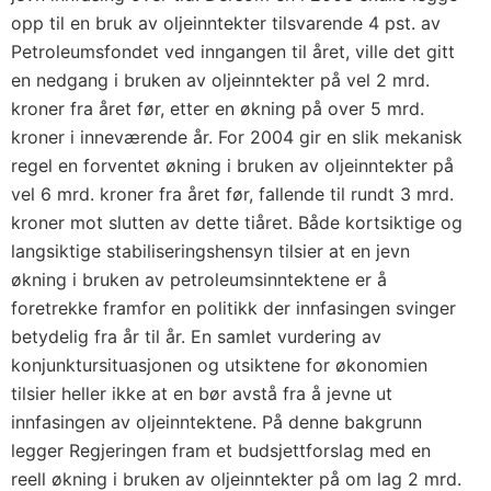
opp til en bruk av oljeinntekter tilsvarende 4 pst. av
Petroleumsfondet ved inngangen til året, ville det gitt
en nedgang i bruken av oljeinntekter på vel 2 mrd.
kroner fra året før, etter en økning på over 5 mrd.
kroner i inneværende år. For 2004 gir en slik mekanisk
regel en forventet økning i bruken av oljeinntekter på
vel 6 mrd. kroner fra året før, fallende til rundt 3 mrd.
kroner mot slutten av dette tiåret. Både kortsiktige og
langsiktige stabiliseringshensyn tilsier at en jevn
økning i bruken av petroleumsinntektene er å
foretrekke framfor en politikk der innfasingen svinger
betydelig fra år til år. En samlet vurdering av
konjunktursituasjonen og utsiktene for økonomien
tilsier heller ikke at en bør avstå fra å jevne ut
innfasingen av oljeinntektene. På denne bakgrunn
legger Regjeringen fram et budsjettforslag med en
reell økning i bruken av oljeinntekter på om lag 2 mrd.