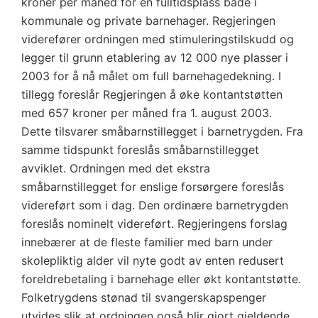
kroner per måned for en fulltidsplass både i
kommunale og private barnehager. Regjeringen
viderefører ordningen med stimuleringstilskudd og
legger til grunn etablering av 12 000 nye plasser i
2003 for å nå målet om full barnehagedekning. I
tillegg foreslår Regjeringen å øke kontantstøtten
med 657 kroner per måned fra 1. august 2003.
Dette tilsvarer småbarnstillegget i barnetrygden. Fra
samme tidspunkt foreslås småbarnstillegget
avviklet. Ordningen med det ekstra
småbarnstillegget for enslige forsørgere foreslås
videreført som i dag. Den ordinære barnetrygden
foreslås nominelt videreført. Regjeringens forslag
innebærer at de fleste familier med barn under
skolepliktig alder vil nyte godt av enten redusert
foreldrebetaling i barnehage eller økt kontantstøtte.
Folketrygdens stønad til svangerskapspenger
utvides slik at ordningen også blir gjort gjeldende