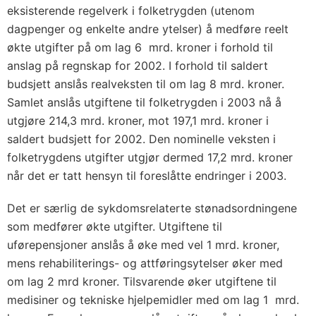
eksisterende regelverk i folketrygden (utenom
dagpenger og enkelte andre ytelser) å medføre reelt
økte utgifter på om lag 6 mrd. kroner i forhold til
anslag på regnskap for 2002. I forhold til saldert
budsjett anslås realveksten til om lag 8 mrd. kroner.
Samlet anslås utgiftene til folketrygden i 2003 nå å
utgjøre 214,3 mrd. kroner, mot 197,1 mrd. kroner i
saldert budsjett for 2002. Den nominelle veksten i
folketrygdens utgifter utgjør dermed 17,2 mrd. kroner
når det er tatt hensyn til foreslåtte endringer i 2003.
Det er særlig de sykdomsrelaterte stønadsordningene
som medfører økte utgifter. Utgiftene til
uførepensjoner anslås å øke med vel 1 mrd. kroner,
mens rehabiliterings- og attføringsytelser øker med
om lag 2 mrd kroner. Tilsvarende øker utgiftene til
medisiner og tekniske hjelpemidler med om lag 1 mrd.