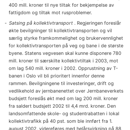
400 mill. kroner til nye tiltak for bekjempelse av
fattigdom og tiltak mot rusproblemer.
Satsing på kollektivtransport
. Regjeringen foreslår
økte bevilgninger til kollektivtransporten og vil
særlig styrke framkommelighet og brukervennlighet
for kollektivtransporten på veg og bane i de største
byene. Statens vegvesen skal kunne disponere 780
mill. kroner til særskilte kollektivtiltak i 2003, mot
om lag 540 mill. kroner i 2002. Opprustning av T-
banen i Oslo vil bli prioritert innenfor denne
rammen. Bevilgningene til investeringer, drift og
vedlikehold av jernbanenettet over Jernbaneverkets
budsjett foreslås økt med om lag 200 mill. kroner
fra saldert budsjett 2002 til 4,4 mrd. kroner. Den
landsomfattende skole- og studentrabatten i lokal
kollektivtrafikk på 40 pst. som ble innført fra 1.
august 2002, videreføres med helårsvirkning på 88