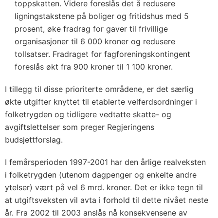
toppskatten. Videre foreslås det å redusere
ligningstakstene på boliger og fritidshus med 5
prosent, øke fradrag for gaver til frivillige
organisasjoner til 6 000 kroner og redusere
tollsatser. Fradraget for fagforeningskontingent
foreslås økt fra 900 kroner til 1 100 kroner.
I tillegg til disse prioriterte områdene, er det særlig
økte utgifter knyttet til etablerte velferdsordninger i
folketrygden og tidligere vedtatte skatte- og
avgiftslettelser som preger Regjeringens
budsjettforslag.
I femårsperioden 1997-2001 har den årlige realveksten
i folketrygden (utenom dagpenger og enkelte andre
ytelser) vært på vel 6 mrd. kroner. Det er ikke tegn til
at utgiftsveksten vil avta i forhold til dette nivået neste
år. Fra 2002 til 2003 anslås nå konsekvensene av