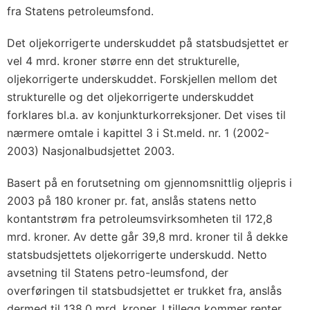
fra Statens petroleumsfond.
Det oljekorrigerte underskuddet på statsbudsjettet er
vel 4 mrd. kroner større enn det strukturelle,
oljekorrigerte underskuddet. Forskjellen mellom det
strukturelle og det oljekorrigerte underskuddet
forklares bl.a. av konjunkturkorreksjoner. Det vises til
nærmere omtale i kapittel 3 i St.meld. nr. 1 (2002-
2003) Nasjonalbudsjettet 2003.
Basert på en forutsetning om gjennomsnittlig oljepris i
2003 på 180 kroner pr. fat, anslås statens netto
kontantstrøm fra petroleumsvirksomheten til 172,8
mrd. kroner. Av dette går 39,8 mrd. kroner til å dekke
statsbudsjettets oljekorrigerte underskudd. Netto
avsetning til Statens petro-leumsfond, der
overføringen til statsbudsjettet er trukket fra, anslås
dermed til 138,0 mrd. kroner. I tillegg kommer renter