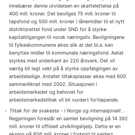
innebærer denne utvidelsen en skattelettelse på
400 mill. kroner. Det bevilges 75 mill. kroner til
tapsfond og 500 mill. kroner i lånemidler til et nytt
distriktsrettet fond under SND for å styrke
kapitaltilgangen til norsk næringsliv. Bevilgningene
til fylkeskommunene økes slik at det bl.a. kan
benyttes midler til kommunale næringsfond. Aetat
styrkes med underkant av 220 årsverk. Det vil
særlig bli lagt vekt på å styrke oppfølgingen av
arbeidsledige. Antallet tiltaksplasser økes med 600
sammenliknet med 2002. Situasjonen i
arbeidsmarkedet og behovet for
arbeidsmarkedstiltak vil bli vurdert fortløpende.
Tiltak for de svakeste - i Norge og internasjonalt
.
Regjeringen foreslår en samlet bevilgning på 14 392
mill. kroner til offisiell utviklingshjelp. Dette er en
økning på 856 mill. kroner i forhold til saldert