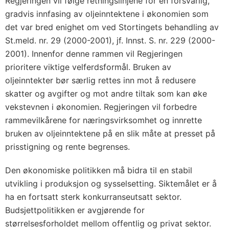
Regjeringen vil følge retningslinjene for en forsvarlig,
gradvis innfasing av oljeinntektene i økonomien som
det var bred enighet om ved Stortingets behandling av
St.meld. nr. 29 (2000-2001), jf. Innst. S. nr. 229 (2000-
2001). Innenfor denne rammen vil Regjeringen
prioritere viktige velferdsformål. Bruken av
oljeinntekter bør særlig rettes inn mot å redusere
skatter og avgifter og mot andre tiltak som kan øke
vekstevnen i økonomien. Regjeringen vil forbedre
rammevilkårene for næringsvirksomhet og innrette
bruken av oljeinntektene på en slik måte at presset på
prisstigning og rente begrenses.
Den økonomiske politikken må bidra til en stabil
utvikling i produksjon og sysselsetting. Siktemålet er å
ha en fortsatt sterk konkurranseutsatt sektor.
Budsjettpolitikken er avgjørende for
størrelsesforholdet mellom offentlig og privat sektor.