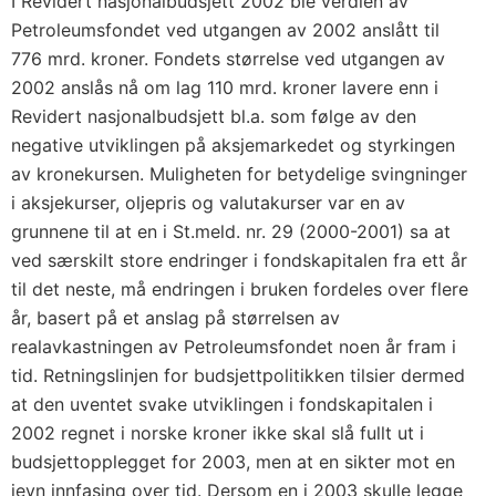
I Revidert nasjonalbudsjett 2002 ble verdien av
Petroleumsfondet ved utgangen av 2002 anslått til
776 mrd. kroner. Fondets størrelse ved utgangen av
2002 anslås nå om lag 110 mrd. kroner lavere enn i
Revidert nasjonalbudsjett bl.a. som følge av den
negative utviklingen på aksjemarkedet og styrkingen
av kronekursen. Muligheten for betydelige svingninger
i aksjekurser, oljepris og valutakurser var en av
grunnene til at en i St.meld. nr. 29 (2000-2001) sa at
ved særskilt store endringer i fondskapitalen fra ett år
til det neste, må endringen i bruken fordeles over flere
år, basert på et anslag på størrelsen av
realavkastningen av Petroleumsfondet noen år fram i
tid. Retningslinjen for budsjettpolitikken tilsier dermed
at den uventet svake utviklingen i fondskapitalen i
2002 regnet i norske kroner ikke skal slå fullt ut i
budsjettopplegget for 2003, men at en sikter mot en
jevn innfasing over tid. Dersom en i 2003 skulle legge