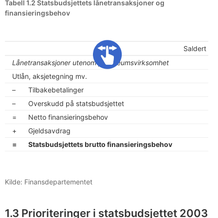
Tabell 1.2 Statsbudsjettets lånetransaksjoner og
finansieringsbehov
Saldert bu
Lånetransaksjoner utenom petroleumsvirksomhet
Utlån, aksjetegning mv.
–
Tilbakebetalinger
–
Overskudd på statsbudsjettet
=
Netto finansieringsbehov
+
Gjeldsavdrag
=
Statsbudsjettets brutto finansieringsbehov
Kilde: Finansdepartementet
1.3 Prioriteringer i statsbudsjettet 2003