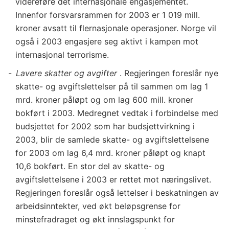
videreføre det internasjonale engasjementet.
Innenfor forsvarsrammen for 2003 er 1 019 mill.
kroner avsatt til flernasjonale operasjoner. Norge vil
også i 2003 engasjere seg aktivt i kampen mot
internasjonal terrorisme.
Lavere skatter og avgifter
. Regjeringen foreslår nye
skatte- og avgiftslettelser på til sammen om lag 1
mrd. kroner påløpt og om lag 600 mill. kroner
bokført i 2003. Medregnet vedtak i forbindelse med
budsjettet for 2002 som har budsjettvirkning i
2003, blir de samlede skatte- og avgiftslettelsene
for 2003 om lag 6,4 mrd. kroner påløpt og knapt
10,6 bokført. En stor del av skatte- og
avgiftslettelsene i 2003 er rettet mot næringslivet.
Regjeringen foreslår også lettelser i beskatningen av
arbeidsinntekter, ved økt beløpsgrense for
minstefradraget og økt innslagspunkt for