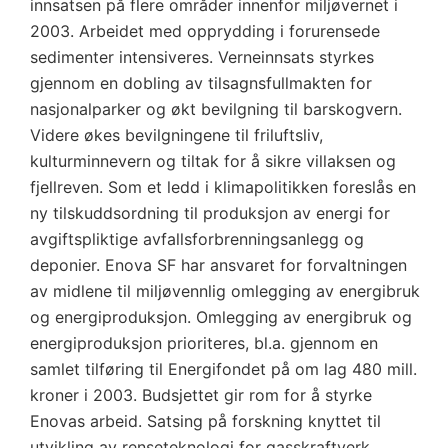
innsatsen på flere områder innenfor miljøvernet i
2003. Arbeidet med opprydding i forurensede
sedimenter intensiveres. Verneinnsats styrkes
gjennom en dobling av tilsagnsfullmakten for
nasjonalparker og økt bevilgning til barskogvern.
Videre økes bevilgningene til friluftsliv,
kulturminnevern og tiltak for å sikre villaksen og
fjellreven. Som et ledd i klimapolitikken foreslås en
ny tilskuddsordning til produksjon av energi for
avgiftspliktige avfallsforbrenningsanlegg og
deponier. Enova SF har ansvaret for forvaltningen
av midlene til miljøvennlig omlegging av energibruk
og energiproduksjon. Omlegging av energibruk og
energiproduksjon prioriteres, bl.a. gjennom en
samlet tilføring til Energifondet på om lag 480 mill.
kroner i 2003. Budsjettet gir rom for å styrke
Enovas arbeid. Satsing på forskning knyttet til
utvikling av renseteknologi for gasskraftverk