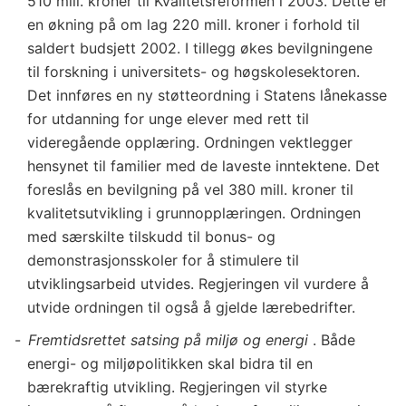
510 mill. kroner til Kvalitetsreformen i 2003. Dette er
en økning på om lag 220 mill. kroner i forhold til
saldert budsjett 2002. I tillegg økes bevilgningene
til forskning i universitets- og høgskolesektoren.
Det innføres en ny støtteordning i Statens lånekasse
for utdanning for unge elever med rett til
videregående opplæring. Ordningen vektlegger
hensynet til familier med de laveste inntektene. Det
foreslås en bevilgning på vel 380 mill. kroner til
kvalitetsutvikling i grunnopplæringen. Ordningen
med særskilte tilskudd til bonus- og
demonstrasjonsskoler for å stimulere til
utviklingsarbeid utvides. Regjeringen vil vurdere å
utvide ordningen til også å gjelde lærebedrifter.
Fremtidsrettet satsing på miljø og energi
. Både
energi- og miljøpolitikken skal bidra til en
bærekraftig utvikling. Regjeringen vil styrke