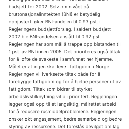
budsjett for 2002. Selv om nivået på
bruttonasjonalinntekten (BNI) er betydelig
oppjustert, øker BNI-andelen til 0,93 pst. i
Regjeringens budsjettforslag. I saldert budsjett
2002 ble BNI-andelsen anslått til 0,92 pst.
Regjeringen har som mål å trappe opp bistanden til
1 pst. av BNI innen 2005. Det prioriteres også tiltak
for å løfte de svakeste i samfunnet her hjemme.
Målet er at ingen skal leve i fattigdom i Norge.
Regjeringen vil iverksette tiltak både for å
forebygge fattigdom og for å hjelpe personer ut av
fattigdom. Tiltak som bidrar til styrket
arbeidslivstilknytning vil bli prioritert. Regjeringen
legger også opp til et langsiktig, målrettet arbeid
for å redusere rusmiddelproblemene. Regjeringen
ønsker økt engasjement, bedre samarbeid og bedre
styring av ressursene. Det foreslås bevilget om lag