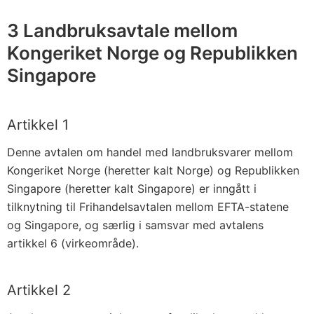
f
r
3 Landbruksavtale mellom
i
Kongeriket Norge og Republikken
h
Singapore
a
n
d
Artikkel 1
e
Denne avtalen om handel med landbruksvarer mellom
l
Kongeriket Norge (heretter kalt Norge) og Republikken
s
Singapore (heretter kalt Singapore) er inngått i
a
tilknytning til Frihandelsavtalen mellom EFTA-statene
v
og Singapore, og særlig i samsvar med avtalens
t
artikkel 6 (virkeområde).
a
l
Artikkel 2
e