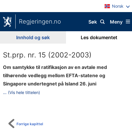
Norsk
Regjeringen.no
Søk
Meny
Innhold og søk
Les dokumentet
St.prp. nr. 15 (2002-2003)
Om samtykke til ratifikasjon av en avtale med
tilhørende vedlegg mellom EFTA-statene og
Singapore undertegnet på Island 26. juni
2
...
(Vis hele tittelen)
Til
0
innholdsfortegnelse
0
2
(
Forrige kapittel