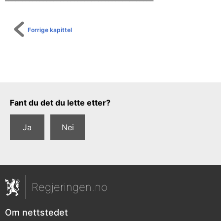
Forrige kapittel
Tilbakemeldingsskjema
Fant du det du lette etter?
Ja
Nei
Regjeringen.no
Om nettstedet