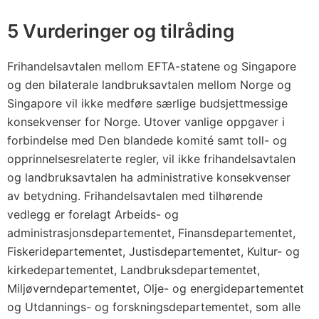
f
r
5 Vurderinger og tilråding
i
h
Frihandelsavtalen mellom EFTA-statene og Singapore
a
og den bilaterale landbruksavtalen mellom Norge og
n
Singapore vil ikke medføre særlige budsjettmessige
d
konsekvenser for Norge. Utover vanlige oppgaver i
forbindelse med Den blandede komité samt toll- og
e
opprinnelsesrelaterte regler, vil ikke frihandelsavtalen
l
og landbruksavtalen ha administrative konsekvenser
s
av betydning. Frihandelsavtalen med tilhørende
a
vedlegg er forelagt Arbeids- og
v
administrasjonsdepartementet, Finansdepartementet,
t
Fiskeridepartementet, Justisdepartementet, Kultur- og
a
kirkedepartementet, Landbruksdepartementet,
l
Miljøverndepartementet, Olje- og energidepartementet
e
og Utdannings- og forskningsdepartementet, som alle