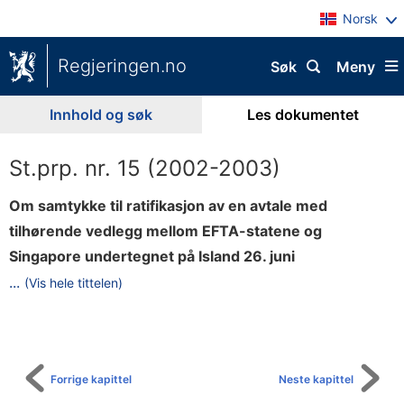
Norsk
Regjeringen.no
Søk
Meny
Innhold og søk
Les dokumentet
St.prp. nr. 15 (2002-2003)
Om samtykke til ratifikasjon av en avtale med
tilhørende vedlegg mellom EFTA-statene og
Singapore undertegnet på Island 26. juni
2
...
(Vis hele tittelen)
Til
0
innholdsfortegnelse
0
2
(
Forrige kapittel
Neste kapittel