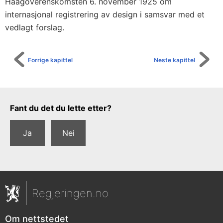
Haagoverenskomsten 6. november 1925 om
internasjonal registrering av design i samsvar med et
vedlagt forslag.
Forrige kapittel
Neste kapittel
Tilbakemeldingsskjema
Fant du det du lette etter?
Ja
Nei
Regjeringen.no
Om nettstedet