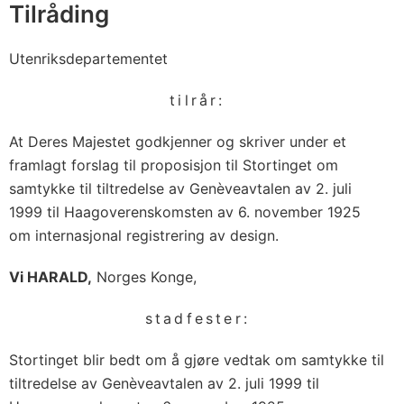
d
Tilråding
e
s
Utenriksdepartementet
i
tilrår:
g
n
At Deres Majestet godkjenner og skriver under et
framlagt forslag til proposisjon til Stortinget om
samtykke til tiltredelse av Genèveavtalen av 2. juli
1999 til Haagoverenskomsten av 6. november 1925
om internasjonal registrering av design.
Vi HARALD,
Norges Konge,
stadfester:
Stortinget blir bedt om å gjøre vedtak om samtykke til
tiltredelse av Genèveavtalen av 2. juli 1999 til