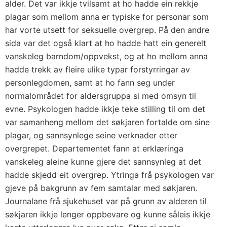
alder. Det var ikkje tvilsamt at ho hadde ein rekkje
plagar som mellom anna er typiske for personar som
har vorte utsett for seksuelle overgrep. På den andre
sida var det også klart at ho hadde hatt ein generelt
vanskeleg barndom/oppvekst, og at ho mellom anna
hadde trekk av fleire ulike typar forstyrringar av
personlegdomen, samt at ho fann seg under
normalområdet for aldersgruppa si med omsyn til
evne. Psykologen hadde ikkje teke stilling til om det
var samanheng mellom det søkjaren fortalde om sine
plagar, og sannsynlege seine verknader etter
overgrepet. Departementet fann at erklæringa
vanskeleg aleine kunne gjere det sannsynleg at det
hadde skjedd eit overgrep. Ytringa frå psykologen var
gjeve på bakgrunn av fem samtalar med søkjaren.
Journalane frå sjukehuset var på grunn av alderen til
søkjaren ikkje lenger oppbevare og kunne såleis ikkje