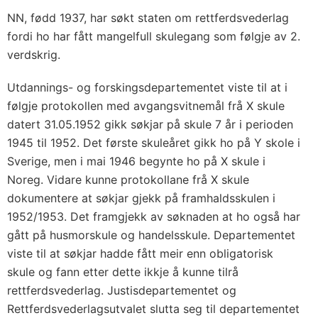
NN, fødd 1937, har søkt staten om rettferdsvederlag
fordi ho har fått mangelfull skulegang som følgje av 2.
verdskrig.
Utdannings- og forskingsdepartementet viste til at i
følgje protokollen med avgangsvitnemål frå X skule
datert 31.05.1952 gikk søkjar på skule 7 år i perioden
1945 til 1952. Det første skuleåret gikk ho på Y skole i
Sverige, men i mai 1946 begynte ho på X skule i
Noreg. Vidare kunne protokollane frå X skule
dokumentere at søkjar gjekk på framhaldsskulen i
1952/1953. Det framgjekk av søknaden at ho også har
gått på husmorskule og handelsskule. Departementet
viste til at søkjar hadde fått meir enn obligatorisk
skule og fann etter dette ikkje å kunne tilrå
rettferdsvederlag. Justisdepartementet og
Rettferdsvederlagsutvalet slutta seg til departementet