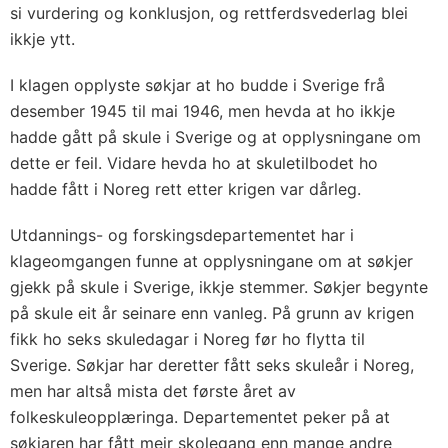
si vurdering og konklusjon, og rettferdsvederlag blei
ikkje ytt.
I klagen opplyste søkjar at ho budde i Sverige frå
desember 1945 til mai 1946, men hevda at ho ikkje
hadde gått på skule i Sverige og at opplysningane om
dette er feil. Vidare hevda ho at skuletilbodet ho
hadde fått i Noreg rett etter krigen var dårleg.
Utdannings- og forskingsdepartementet har i
klageomgangen funne at opplysningane om at søkjer
gjekk på skule i Sverige, ikkje stemmer. Søkjer begynte
på skule eit år seinare enn vanleg. På grunn av krigen
fikk ho seks skuledagar i Noreg før ho flytta til
Sverige. Søkjar har deretter fått seks skuleår i Noreg,
men har altså mista det første året av
folkeskuleopplæringa. Departementet peker på at
søkjaren har fått meir skolegang enn mange andre