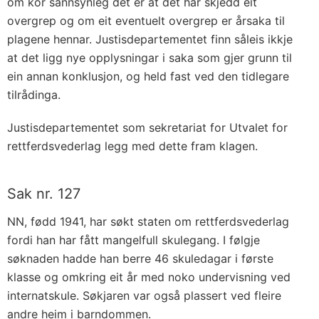
om kor sannsynleg det er at det har skjedd eit
overgrep og om eit eventuelt overgrep er årsaka til
plagene hennar. Justisdepartementet finn såleis ikkje
at det ligg nye opplysningar i saka som gjer grunn til
ein annan konklusjon, og held fast ved den tidlegare
tilrådinga.
Justisdepartementet som sekretariat for Utvalet for
rettferdsvederlag legg med dette fram klagen.
Sak nr. 127
NN, fødd 1941, har søkt staten om rettferdsvederlag
fordi han har fått mangelfull skulegang. I følgje
søknaden hadde han berre 46 skuledagar i første
klasse og omkring eit år med noko undervisning ved
internatskule. Søkjaren var også plassert ved fleire
andre heim i barndommen.