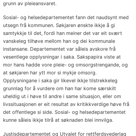
grunn av pleieansvaret.
Sosial- og helsedepartementet fann det naudsynt med
utsegn frå kommunen. Søkjaren ønskte ikkje å gi
samtykkje til det, fordi han meiner det var eit svært
vanskeleg tilhøve mellom han og dei kommunale
instansane. Departementet var såleis avskore frå
vesentlege opplysningar i saka. Sakspapira viste at
mor hans hadde vore pleie- og omsorgstrengande, og
at søkjaren har ytt mor si mykje omsorg.
Opplysningane i saka gir likevel ikkje tilstrekkeleg
grunnlag for å vurdere om han har kome særskilt
uheldig ut i høve til andre i same situasjon, eller om
livssituasjonen er eit resultat av kritikkverdige høve frå
det offentlege si side. Sosial- og helsedepartementet
kunne såleis ikkje tilrå at søknaden blei innvilga.
Justisdepartementet og Utvalet for rettferdsvederlag