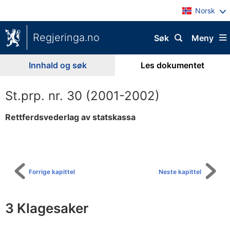
Norsk
Regjeringa.no
Søk
Meny
Innhald og søk
Les dokumentet
St.prp. nr. 30 (2001-2002)
Rettferdsvederlag av statskassa
Til
innhaldsliste
Forrige kapittel
Neste kapittel
3 Klagesaker