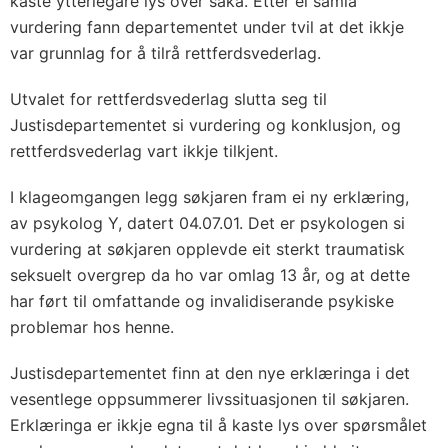
kaste ytterlegare lys over saka. Etter ei samla
vurdering fann departementet under tvil at det ikkje
var grunnlag for å tilrå rettferdsvederlag.
Utvalet for rettferdsvederlag slutta seg til
Justisdepartementet si vurdering og konklusjon, og
rettferdsvederlag vart ikkje tilkjent.
I klageomgangen legg søkjaren fram ei ny erklæring,
av psykolog Y, datert 04.07.01. Det er psykologen si
vurdering at søkjaren opplevde eit sterkt traumatisk
seksuelt overgrep da ho var omlag 13 år, og at dette
har ført til omfattande og invalidiserande psykiske
problemar hos henne.
Justisdepartementet finn at den nye erklæringa i det
vesentlege oppsummerer livssituasjonen til søkjaren.
Erklæringa er ikkje egna til å kaste lys over spørsmålet