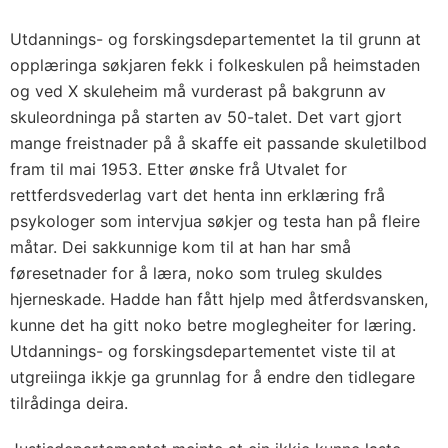
Utdannings- og forskingsdepartementet la til grunn at
opplæringa søkjaren fekk i folkeskulen på heimstaden
og ved X skuleheim må vurderast på bakgrunn av
skuleordninga på starten av 50-talet. Det vart gjort
mange freistnader på å skaffe eit passande skuletilbod
fram til mai 1953. Etter ønske frå Utvalet for
rettferdsvederlag vart det henta inn erklæring frå
psykologer som intervjua søkjer og testa han på fleire
måtar. Dei sakkunnige kom til at han har små
føresetnader for å læra, noko som truleg skuldes
hjerneskade. Hadde han fått hjelp med åtferdsvansken,
kunne det ha gitt noko betre moglegheiter for læring.
Utdannings- og forskingsdepartementet viste til at
utgreiinga ikkje ga grunnlag for å endre den tidlegare
tilrådinga deira.