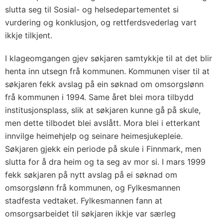
slutta seg til Sosial- og helsedepartementet si
vurdering og konklusjon, og rettferdsvederlag vart
ikkje tilkjent.
I klageomgangen gjev søkjaren samtykkje til at det blir
henta inn utsegn frå kommunen. Kommunen viser til at
søkjaren fekk avslag på ein søknad om omsorgslønn
frå kommunen i 1994. Same året blei mora tilbydd
institusjonsplass, slik at søkjaren kunne gå på skule,
men dette tilbodet blei avslått. Mora blei i etterkant
innvilge heimehjelp og seinare heimesjukepleie.
Søkjaren gjekk ein periode på skule i Finnmark, men
slutta for å dra heim og ta seg av mor si. I mars 1999
fekk søkjaren på nytt avslag på ei søknad om
omsorgslønn frå kommunen, og Fylkesmannen
stadfesta vedtaket. Fylkesmannen fann at
omsorgsarbeidet til søkjaren ikkje var særleg