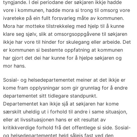
tyngjande. I dei periodane der søkjaren ikkje hadde
vore i kommunen, hadde mora si trong til omsorg vore
ivareteke på ein fullt forsvarleg måte av kommunen.
Mora har motteke tilstrekkeleg med hjelp til å kunne
klare seg sjølv, slik at omsorgsoppgåvene til søkjaren
ikkje har vore til hinder for skulegang eller arbeide. Det
er kommunen si bestemte oppfatning at kommunen
har gjort det dei har kunne for å hjelpe søkjaren og
mor hans.
Sosial- og helsedepartementet meiner at det ikkje er
kome fram opplysningar som gir grunnlag for å endre
departementet sitt tidlegare standpunkt.
Departementet kan ikkje sjå at søkjaren har kome
særskilt uheldig ut i forhold til andre i same situasjon,
eller at livssituasjonen hans er eit resultat av
kritikkverdige forhold frå det offentlege si side. Sosial-
og helsedepartementet held såleis fast ved den