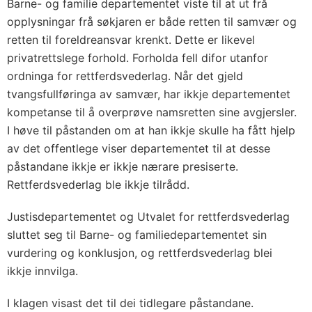
Barne- og familie departementet viste til at ut frå
opplysningar frå søkjaren er både retten til samvær og
retten til foreldreansvar krenkt. Dette er likevel
privatrettslege forhold. Forholda fell difor utanfor
ordninga for rettferdsvederlag. Når det gjeld
tvangsfullføringa av samvær, har ikkje departementet
kompetanse til å overprøve namsretten sine avgjersler.
I høve til påstanden om at han ikkje skulle ha fått hjelp
av det offentlege viser departementet til at desse
påstandane ikkje er ikkje nærare presiserte.
Rettferdsvederlag ble ikkje tilrådd.
Justisdepartementet og Utvalet for rettferdsvederlag
sluttet seg til Barne- og familiedepartementet sin
vurdering og konklusjon, og rettferdsvederlag blei
ikkje innvilga.
I klagen visast det til dei tidlegare påstandane.