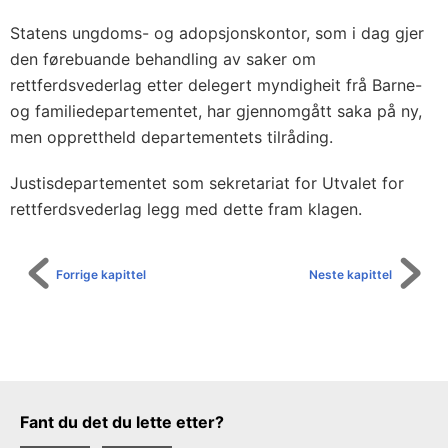
Statens ungdoms- og adopsjonskontor, som i dag gjer
den førebuande behandling av saker om
rettferdsvederlag etter delegert myndigheit frå Barne-
og familiedepartementet, har gjennomgått saka på ny,
men opprettheld departementets tilråding.
Justisdepartementet som sekretariat for Utvalet for
rettferdsvederlag legg med dette fram klagen.
Forrige kapittel
Neste kapittel
Tilbakemeldingsskjema
Fant du det du lette etter?