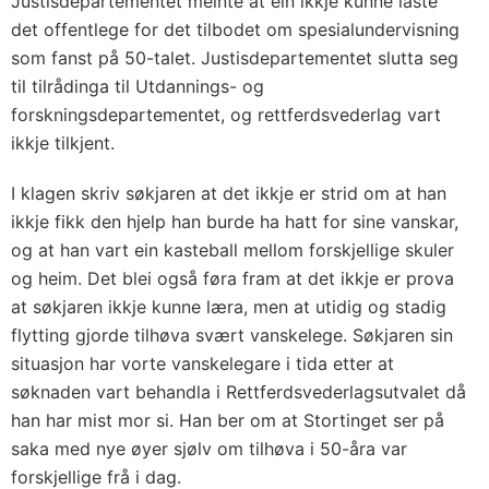
Justisdepartementet meinte at ein ikkje kunne laste
det offentlege for det tilbodet om spesialundervisning
som fanst på 50-talet. Justisdepartementet slutta seg
til tilrådinga til Utdannings- og
forskningsdepartementet, og rettferdsvederlag vart
ikkje tilkjent.
I klagen skriv søkjaren at det ikkje er strid om at han
ikkje fikk den hjelp han burde ha hatt for sine vanskar,
og at han vart ein kasteball mellom forskjellige skuler
og heim. Det blei også føra fram at det ikkje er prova
at søkjaren ikkje kunne læra, men at utidig og stadig
flytting gjorde tilhøva svært vanskelege. Søkjaren sin
situasjon har vorte vanskelegare i tida etter at
søknaden vart behandla i Rettferdsvederlagsutvalet då
han har mist mor si. Han ber om at Stortinget ser på
saka med nye øyer sjølv om tilhøva i 50-åra var
forskjellige frå i dag.