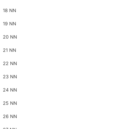
18 NN
19 NN
20 NN
21 NN
22 NN
23 NN
24 NN
25 NN
26 NN