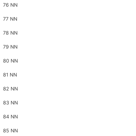
76 NN
77 NN
78 NN
79 NN
80 NN
81 NN
82 NN
83 NN
84 NN
85 NN