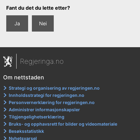
Tilbakemeldingsskjema
Fant du det du lette etter?
Ja
Nei
Regjeringa.no
Om nettstaden
Strategi og organisering av regjeringen.no
Innholdsstrategi for regjeringen.no
Personvernerklæring for regjeringen.no
Administrer informasjonskapsler
Tilgjengelighetserklæring
Bruks- og opphavsrett for bilder og videomateriale
Besøksstatistikk
Nyhetsvarsel