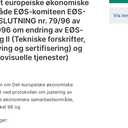
a
et europeiske økonomiske
v
åde EØS-komiteen EØS-
Vis in
t
LUTNING nr. 79/96 av
a
996 om endring av EØS-
l
 II (Tekniske forskrifter,
a
ing og sertifisering) og
ovisuelle tjenester)
alen om Det europeiske økonomiske
 ved protokollen om justering av
ke økonomiske samarbeidsområde,
kkel 98 og
ger: