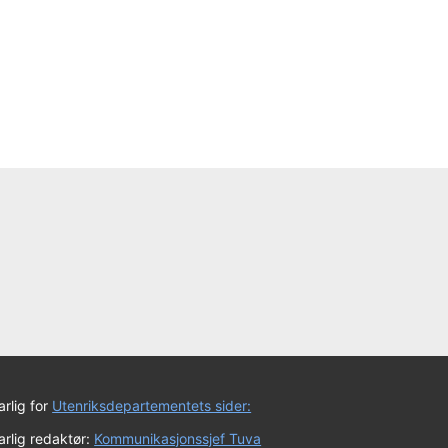
rlig for
Utenriksdepartementets sider:
rlig redaktør:
Kommunikasjonssjef Tuva