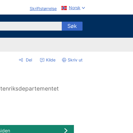
Norsk
Skriftstørrelse
Søk
Del
Kilde
Skriv ut
tenriksdepartementet
siden