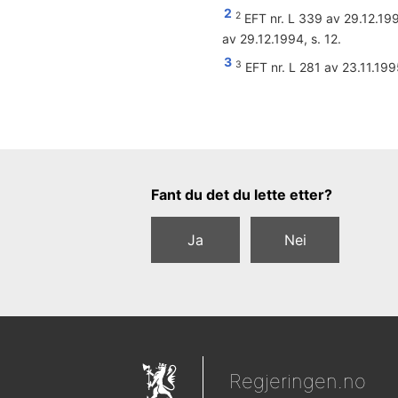
2
2
EFT nr. L 339 av 29.12.1994
av 29.12.1994, s. 12.
3
3
EFT nr. L 281 av 23.11.1995
Tilbakemeldingsskjema
Fant du det du lette etter?
Ja
Nei
Regjeringen.no