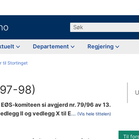
no
Søk
ktuelt
Departement
Regjering
 til Stortinget
1997-98)
U
EØS-komiteen si avgjerd nr. 79/96 av 13.
Ø
legg II og vedlegg X til E
...
(Vis hele tittelen)
S
-
Til for