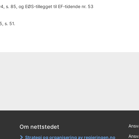
, s. 85, og EØS-tillegget til EF-tidende nr. 53
, s. 51.
Ansva
Om nettstedet
Ansva
Strategi og organisering av regjeringen.no