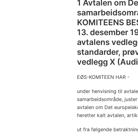
1 Avtalen om D
samarbeidsomr
KOMITEENS BES
13. desember 1
avtalens vedlegg
standarder, prøv
vedlegg X (Audi
EØS-KOMITEEN HAR -
under henvisning til avt
samarbeidsområde, justert
avtalen om Det europeis
heretter kalt avtalen, arti
ut fra følgende betraktnin