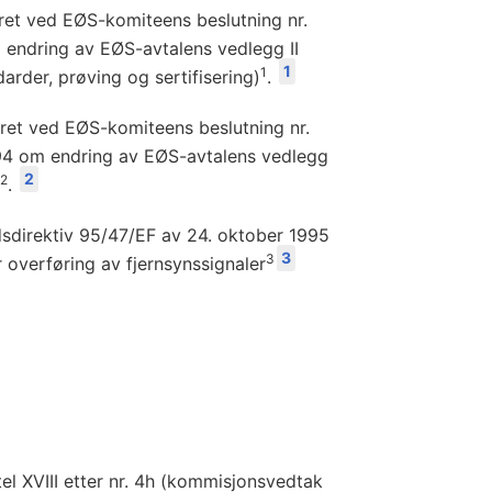
dret ved EØS-komiteens beslutning nr.
 endring av EØS-avtalens vedlegg II
1
1
darder, prøving og sertifisering)
.
ret ved EØS-komiteens beslutning nr.
94 om endring av EØS-avtalens vedlegg
2
2
.
sdirektiv 95/47/EF av 24. oktober 1995
3
3
 overføring av fjernsynssignaler
ttel XVIII etter nr. 4h (kommisjonsvedtak