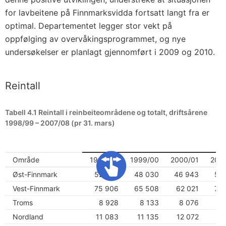
for lavbeitene på Finnmarksvidda fortsatt langt fra er
optimal. Departementet legger stor vekt på
oppfølging av overvåkingsprogrammet, og nye
undersøkelser er planlagt gjennomført i 2009 og 2010.
Reintall
Tabell 4.1 Reintall i reinbeiteområdene og totalt, driftsårene
1998/99 – 2007/08 (pr 31. mars)
Område
1998/99
1999/00
2000/01
200
Øst-Finnmark
52 084
48 030
46 943
57
Vest-Finnmark
75 906
65 508
62 021
73
Troms
8 928
8 133
8 076
9
Nordland
11 083
11 135
12 072
13