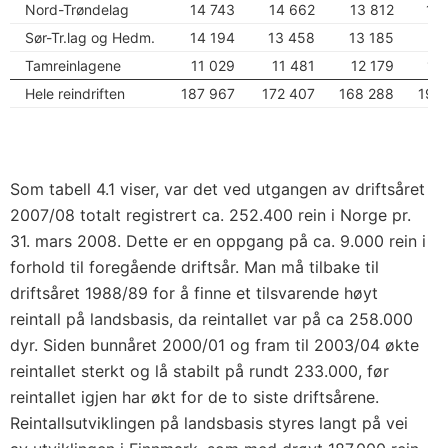
Nord-Trøndelag
14 743
14 662
13 812
12
Sør-Tr.lag og Hedm.
14 194
13 458
13 185
13
Tamreinlagene
11 029
11 481
12 179
11
Hele reindriften
187 967
172 407
168 288
191
Som tabell 4.1 viser, var det ved utgangen av driftsåret
2007/08 totalt registrert ca. 252.400 rein i Norge pr.
31. mars 2008. Dette er en oppgang på ca. 9.000 rein i
forhold til foregående driftsår. Man må tilbake til
driftsåret 1988/89 for å finne et tilsvarende høyt
reintall på landsbasis, da reintallet var på ca 258.000
dyr. Siden bunnåret 2000/01 og fram til 2003/04 økte
reintallet sterkt og lå stabilt på rundt 233.000, før
reintallet igjen har økt for de to siste driftsårene.
Reintallsutviklingen på landsbasis styres langt på vei