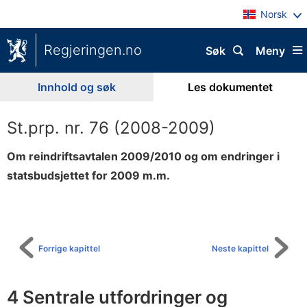
Norsk
Regjeringen.no
Søk
Meny
Innhold og søk
Les dokumentet
St.prp. nr. 76 (2008-2009)
Om reindriftsavtalen 2009/2010 og om endringer i
statsbudsjettet for 2009 m.m.
Til
innholdsfortegnelse
Forrige kapittel
Neste kapittel
4 Sentrale utfordringer og