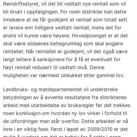
Reindriftsstyret, vil det bli vedtatt nye reintall som vil
bli brukt i oppfølgingen. For noen distrikter kan dette
innebære at de får godkjent et reintall som totalt sett
er lavere enn tidligere vedtatt reintall, mens det for
andre vil kunne være høyere. Hovedpoenget er at det
skal være siidaenes beitegrunnlag som skal avgjøre
reintallet. Når reintallet er godkjent, vil det også være
langt lettere å sanksjonere for å få et eventuelt for
høyt reintall redusert til vedtatt nivå. Denne
muligheten var nærmest utelukket etter gammel lov.
Landbruks- og matdepartementet vil understreke
betydningen av å avvente resultatene fra distriktenes
arbeid med utarbeidelse av bruksregler før det trekkes
noen konklusjon om hvordan ny lov virker i forhold til
de utfordringer man står overfor. Dette arbeidet er nå
inne i en viktig fase. Først i løpet av 2009/2010 er det
mulig å vurdere om det er behov for å sette i gang