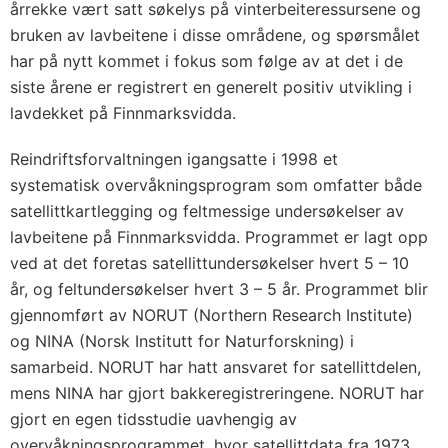
årrekke vært satt søkelys på vinterbeiteressursene og
bruken av lavbeitene i disse områdene, og spørsmålet
har på nytt kommet i fokus som følge av at det i de
siste årene er registrert en generelt positiv utvikling i
lavdekket på Finnmarksvidda.
Reindriftsforvaltningen igangsatte i 1998 et
systematisk overvåkningsprogram som omfatter både
satellittkartlegging og feltmessige undersøkelser av
lavbeitene på Finnmarksvidda. Programmet er lagt opp
ved at det foretas satellittundersøkelser hvert 5 – 10
år, og feltundersøkelser hvert 3 – 5 år. Programmet blir
gjennomført av NORUT (Northern Research Institute)
og NINA (Norsk Institutt for Naturforskning) i
samarbeid. NORUT har hatt ansvaret for satellittdelen,
mens NINA har gjort bakkeregistreringene. NORUT har
gjort en egen tidsstudie uavhengig av
overvåkningsprogrammet, hvor satellittdata fra 1973,