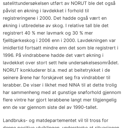
satelittundersøkelsen utført av NORUT ble det også
påvist en økning i lavdekket i forhold til
registreringene i 2000. Det hadde også vært en
økning i utbredelse av skog. I relative tall ble det
registrert 40 % mer lavmark og 30 % mer
fjellbjørkeskog i 2006 enn i 2000. Lavdekningen var
imidlertid fortsatt mindre enn det som ble registrert i
1996. På vindrabbene hadde det vært økning i
lavdekket over stort sett hele undersøkelsesområdet.
NORUT konkluderer bl.a. med at beitetrykket i de
seinere årene har forskjøvet seg fra vindrabber til
lerabber. De viser i likhet med NINA til at dette trolig
har sammenheng med at gunstige snøforhold gjennom
flere vintre har gjort lerabbene langt mer tilgjengelig
enn de var gjennom siste del av 1990-tallet.
Landbruks- og matdepartementet vil til tross for
denne positive utviklingen, understreke at situasjonen