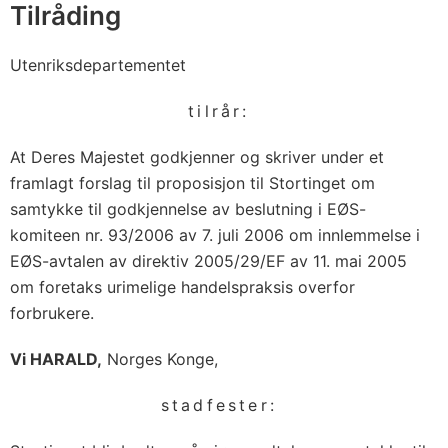
2
Tilråding
9
/
Utenriksdepartementet
E
tilrår:
F
a
At Deres Majestet godkjenner og skriver under et
v
framlagt forslag til proposisjon til Stortinget om
1
samtykke til godkjennelse av beslutning i EØS-
1
komiteen nr. 93/2006 av 7. juli 2006 om innlemmelse i
.
EØS-avtalen av direktiv 2005/29/EF av 11. mai 2005
om foretaks urimelige handelspraksis overfor
m
forbrukere.
a
Vi HARALD,
Norges Konge,
i
2
stadfester:
0