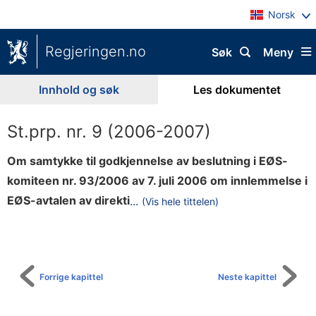
Norsk
Regjeringen.no
Søk
Meny
Innhold og søk
Les dokumentet
St.prp. nr. 9 (2006-2007)
Om samtykke til godkjennelse av beslutning i EØS-
komiteen nr. 93/2006 av 7. juli 2006 om innlemmelse i
v
EØS-avtalen av direkti
...
(Vis hele tittelen)
Til
2
innholdsfortegnelse
0
0
5
Forrige kapittel
Neste kapittel
/