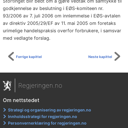
0
Stortinget blir bedt om å gjøre vedtak om samtykke til
godkjennelse av beslutning i EØS-komiteen nr.
5
93/2006 av 7. juli 2006 om innlemmelse i EØS-avtalen
o
av direktiv 2005/29/EF av 11. mai 2005 om foretaks
m
urimelige handelspraksis overfor forbrukere, i samsvar
f
med vedlagte forslag.
o
r
e
Forrige kapittel
Neste kapittel
t
a
k
Regjeringen.no
s
u
Om nettstedet
r
Strategi og organisering av regjeringen.no
i
Innholdsstrategi for regjeringen.no
m
Personvernerklæring for regjeringen.no