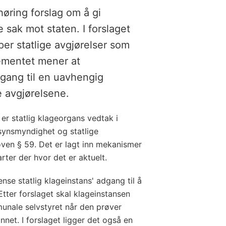
øring forslag om å gi
sak mot staten. I forslaget
yper statlige avgjørelser som
mentet mener at
ang til en uavhengig
e avgjørelsene.
 er statlig klageorgans vedtak i
ilsynsmyndighet og statlige
oven § 59. Det er lagt inn mekanismer
rter der hvor det er aktuelt.
se statlig klageinstans' adgang til å
tter forslaget skal klageinstansen
unale selvstyret når den prøver
net. I forslaget ligger det også en