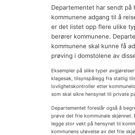
Departementet har sendt på h
kommunene adgang til å reise 
er det listet opp flere ulike t
berører kommunene. Departe
kommunene skal kunne få adg
prøving i domstolene av diss
Eksempler på slike typer avgjørelser
klagesak, tilsynspålegg fra statlig t
lovlighetskontroller etter kommunel
som skal sikre hensynet til private pa
Departementet foreslår også å begren
prøve det frie kommunale skjønnet. E
legge
stor
vekt på hensynet til komm
kommunens utøvelse av det frie skjøn