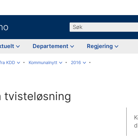
no
Søk
ktuelt
Departement
Regjering
fra KDD
Kommunalnytt
2016
 tvisteløsning
K
d