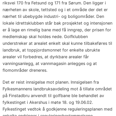
riksvei 170 fra Fetsund og 171 fra Sørum. Den ligger i
nærheten av skole, tettsted og i et område der det er
nærhet til ubebygde industri- og boligområder. Den
lokale idrettsklubben står bak prosjektet og intensjonen
er å lage en rimelig bane med få inngrep, der prisen for
medlemskap skal holdes nede. Golfklubben
understreker at arealet enkelt skal kunne tilbakeføres til
landbruk, at toppjordsmonnet for enkelte ubrukte
arealer vil forbedres, at dyrkbare arealer får
vanningsanlegg, at vannmagasin anlegges og at
flomområder dreneres.
Det er reist innsigelse mot planen. Innsigelsen fra
Fylkesmannens landbruksavdeling mot å tillate området
på Finstadbru anvendt til golfbane ble behandlet av
fylkestinget i Akershus i møte 18. og 19.06.02.
Fylkestinget vedtok å godkjenne reguleringsplanen med
enkelte endringer i reguleringsbestemmelsene.