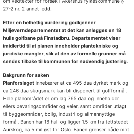
om vedtekter for forsøk i Akershus fylkeskommune §
27-2 nr. 2 annet ledd.
Etter en helhetlig vurdering godkjenner
Miljøverndepartementet at det kan anlegges en 18
hulls golfbane på Finstadbru. Departementet viser
imidlertid til at planen inneholder plantekniske og
juridiske mangler, slik at den av formelle grunner må
sendes tilbake til kommunen for nødvendig justering.
Bakgrunn for saken
Planforslaget
innebærer at ca 495 daa dyrket mark og
ca 246 daa skogsmark kan bli disponert til golfformål.
Hele planområdet er om lag 765 daa og inneholder
ellers bevaringsområder og veier, samt områder utlagt
til byggeområder, bolig, industri og allmennyttige
formål. Banen har 18 hull og ligger 1.5 km fra tettstedet
Aurskog, ca 5 mil øst for Oslo. Banen grenser både mot