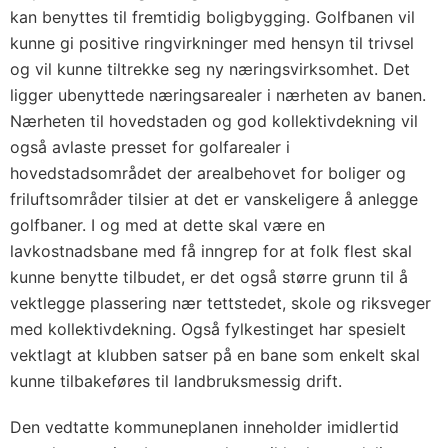
kan benyttes til fremtidig boligbygging. Golfbanen vil
kunne gi positive ringvirkninger med hensyn til trivsel
og vil kunne tiltrekke seg ny næringsvirksomhet. Det
ligger ubenyttede næringsarealer i nærheten av banen.
Nærheten til hovedstaden og god kollektivdekning vil
også avlaste presset for golfarealer i
hovedstadsområdet der arealbehovet for boliger og
friluftsområder tilsier at det er vanskeligere å anlegge
golfbaner. I og med at dette skal være en
lavkostnadsbane med få inngrep for at folk flest skal
kunne benytte tilbudet, er det også større grunn til å
vektlegge plassering nær tettstedet, skole og riksveger
med kollektivdekning. Også fylkestinget har spesielt
vektlagt at klubben satser på en bane som enkelt skal
kunne tilbakeføres til landbruksmessig drift.
Den vedtatte kommuneplanen inneholder imidlertid