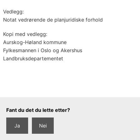
Vedlegg:
Notat vedrørende de planjuridiske forhold
Kopi med vedlegg:
Aurskog-Høland kommune
Fylkesmannen i Oslo og Akershus
Landbruksdepartementet
Tilbakemeldingsskjema
Fant du det du lette etter?
Ja
Nei