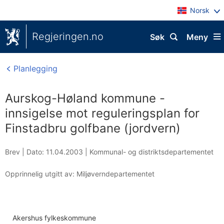
Norsk
Regjeringen.no
Søk
Meny
Planlegging
Aurskog-Høland kommune -
innsigelse mot reguleringsplan for
Finstadbru golfbane (jordvern)
Brev |
Dato: 11.04.2003
|
Kommunal- og distriktsdepartementet
Opprinnelig utgitt av: Miljøverndepartementet
Akershus fylkeskommune