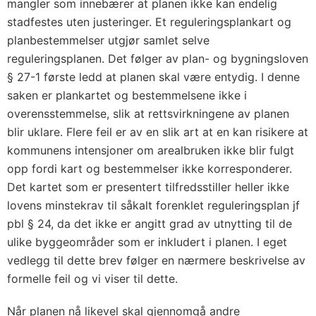
mangler som innebærer at planen ikke kan endelig
stadfestes uten justeringer. Et reguleringsplankart og
planbestemmelser utgjør samlet selve
reguleringsplanen. Det følger av plan- og bygningsloven
§ 27-1 første ledd at planen skal være entydig. I denne
saken er plankartet og bestemmelsene ikke i
overensstemmelse, slik at rettsvirkningene av planen
blir uklare. Flere feil er av en slik art at en kan risikere at
kommunens intensjoner om arealbruken ikke blir fulgt
opp fordi kart og bestemmelser ikke korresponderer.
Det kartet som er presentert tilfredsstiller heller ikke
lovens minstekrav til såkalt forenklet reguleringsplan jf
pbl § 24, da det ikke er angitt grad av utnytting til de
ulike byggeområder som er inkludert i planen. I eget
vedlegg til dette brev følger en nærmere beskrivelse av
formelle feil og vi viser til dette.
Når planen nå likevel skal gjennomgå andre