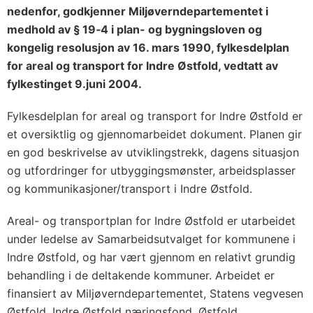
nedenfor, godkjenner Miljøverndepartementet i
medhol
d av §
19
‑
4 i plan- og bygningslove
n og
kongelig resolusjon av 16.
mars 1990, fylkesdelplan
for areal og transport for Indre Østfold, vedtatt av
fylkestinget 9.
juni 2004.
Fylkesdelplan for areal og transport for Indre Østfold er
et oversiktlig og gjennomarbeidet dokument. Planen gir
en god beskrivelse av utviklingstrekk, dagens situasjon
og utfordringer for utbyggingsmønster, arbeidsplasser
og kommunikasjoner/transport i Indre Østfold.
Areal- og transportplan for Indre Østfold er utarbeidet
under ledelse av Samarbeidsutvalget for kommunene i
Indre Østfold, og har vært gjennom en relativt grundig
behandling i de deltakende kommuner. Arbeidet er
finansiert av Miljøverndepartementet, Statens vegvesen
Østfold, Indre Østfold næringsfond, Østfold