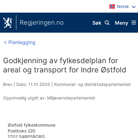
Norsk
Regjeringen.no
Søk
Meny
Planlegging
Godkjenning av fylkesdelplan for
areal og transport for Indre Østfold
Brev |
Dato: 11.10.2005
|
Kommunal- og distriktsdepartementet
Opprinnelig utgitt av: Miljøverndepartementet
Østfold fylkeskommune
Postboks 220
1702 SARPSBORG