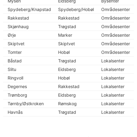
Mysen
Eidsberg
Bysenter
Spydeberg/Knapstad
Spydeberg/Hobøl
Områdesenter
Rakkestad
Rakkestad
Områdesenter
Skjønhaug
Trøgstad
Områdesenter
Ørje
Marker
Områdesenter
Skiptvet
Skiptvet
Områdesenter
Tomter
Hobøl
Områdesenter
Båstad
Trøgstad
Lokalsenter
Slitu
Eidsberg
Lokalsenter
Ringvoll
Hobøl
Lokalsenter
Degernes
Rakkestad
Lokalsenter
Trømborg
Eidsberg
Lokalsenter
Tørnby/Østkroken
Rømskog
Lokalsenter
Havnås
Trøgstad
Lokalsenter