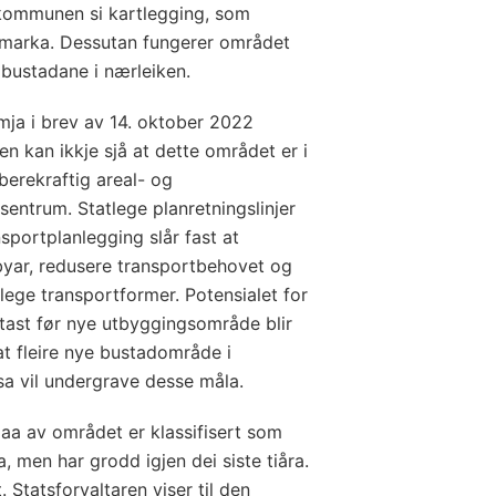
i kommunen si kartlegging, som
marka. Dessutan fungerer området
 bustadane i nærleiken.
mja i brev av 14. oktober 2022
en kan ikkje sjå at dette området er i
erekraftig areal- og
sentrum. Statlege planretningslinjer
sportplanlegging slår fast at
byar, redusere transportbehovet og
nlege transportformer. Potensialet for
tast før nye utbyggings­område blir
at fleire nye bustadområde i
sa vil undergrave desse måla.
daa av området er klassifisert som
a, men har grodd igjen dei siste tiåra.
. Statsforvaltaren viser til den