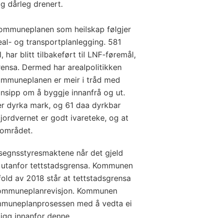
g dårleg drenert.
ommuneplanen som heilskap følgjer
eal- og transportplanlegging. 581
har blitt tilbakeført til LNF-føremål,
rensa. Dermed har arealpolitikken
kommuneplanen er meir i tråd med
insipp om å byggje innanfrå og ut.
 er dyrka mark, og 61 daa dyrkbar
ordvernet er godt ivareteke, og at
 området.
egnsstyresmaktene når det gjeld
er utanfor tettstadsgrensa. Kommunen
tfold av 2018 står at tettstadsgrensa
e kommuneplan­revisjon. Kommunen
kommuneplanprosessen med å vedta ei
 ligg innanfor denne.