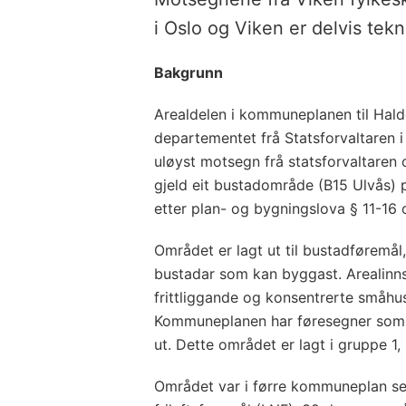
i Oslo og Viken er delvis tekne
Bakgrunn
Arealdelen i kommuneplanen til Hald
departementet frå Statsforvaltaren i
uløyst motsegn frå statsforvaltare
gjeld eit bustadområde (B15 Ulvås) 
etter plan- og bygningslova § 11-16 
Området er lagt ut til bustadføremå
bustadar som kan byggast. Arealinnsp
frittliggande og konsentrerte småhus
Kommuneplanen har føresegner som s
ut. Dette området er lagt i gruppe 1
Området var i førre kommuneplan set