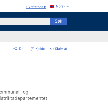
Norsk
Skriftstorleik
Søk
Del
Kjelde
Skriv ut
ommunal- og
istriktsdepartementet