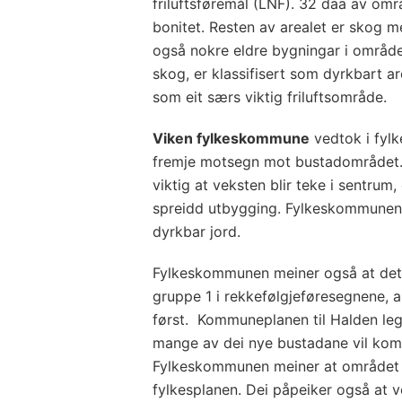
friluftsføremål (LNF). 32 daa av om
bonitet. Resten av arealet er skog me
også nokre eldre bygningar i område
skog, er klassifisert som dyrkbart ar
som eit særs viktig friluftsområde.
Viken fylkeskommune
vedtok i fyl
fremje motsegn mot bustadområdet.
viktig at veksten blir teke i sentrum,
spreidd utbygging. Fylkeskommunen e
dyrkbar jord.
Fylkeskommunen meiner også at det er
gruppe 1 i rekkefølgjeføresegnene, 
først. Kommuneplanen til Halden leg
mange av dei nye bustadane vil kom
Fylkeskommunen meiner at området l
fylkesplanen. Dei påpeiker også at v