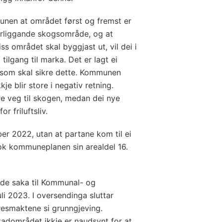
munen at området først og fremst er
orliggande skogsområde, og at
iss området skal byggjast ut, vil dei i
tilgang til marka. Det er lagt ei
som skal sikre dette. Kommunen
kje blir store i negativ retning.
gre veg til skogen, medan dei nye
r friluftsliv.
er 2022, utan at partane kom til ei
k kommuneplanen sin arealdel 16.
de saka til Kommunal- og
uli 2023. I oversendinga sluttar
resmaktene si grunngjeving.
tadområdet ikkje er naudsynt for at