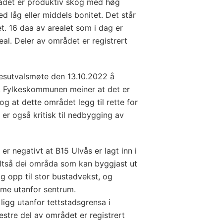
rådet er produktiv skog med høg
d låg eller middels bonitet. Det står
t. 16 daa av arealet som i dag er
eal. Deler av området er registrert
kesutvalsmøte den 13.10.2022 å
 Fylkeskommunen meiner at det er
 og at dette området legg til rette for
r også kritisk til nedbygging av
 negativt at B15 Ulvås er lagt inn i
altså dei områda som kan byggjast ut
g opp til stor bustadvekst, og
me utanfor sentrum.
igg utanfor tettstadsgrensa i
estre del av området er registrert