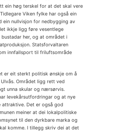
t ein høg terskel for at det skal vere
Tidlegare Viken fylke har også ein
d ein nullvisjon for nedbygging av
et ikkje ligg føre vesentlege
 bustadar her, og at området i
matproduksjon. Statsforvaltaren
m innfallsport til friluftsområde
t er eit sterkt politisk ønskje om å
å Ulvås. Området ligg rett ved
ngt unna skular og nærsørvis.
r levekårsutfordringar og at nye
 attraktive. Det er også god
munen meiner at dei lokalpolitiske
omsynet til den dyrkbare marka og
kal komme. I tillegg skriv dei at det