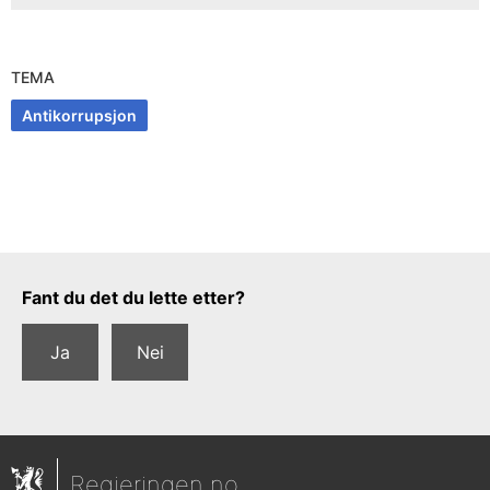
TEMA
Antikorrupsjon
Tilbakemeldingsskjema
Fant du det du lette etter?
Ja
Nei
Regjeringen.no