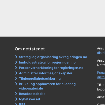
Ansva
Om nettstedet
distr
Strategi og organisering av regjeringen.no
Ansva
Innholdsstrategi for regjeringen.no
Nett
Personvernerklæring for regjeringen.no
Pers
Administrer informasjonskapsler
dist
Tilgjengelighetserklæring
Bruks- og opphavsrett for bilder og
Tlf. 
videomateriale
E-po
Besøksstatistikk
Ansa
Nyhetsvarsel
RSS
Orga