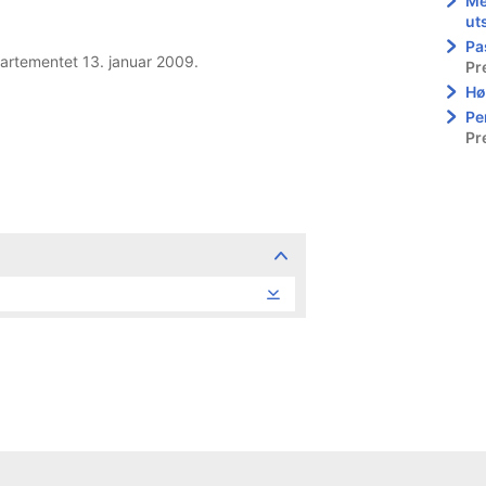
Me
ut
Pa
partementet 13. januar 2009.
Pr
Hø
Pe
Pr