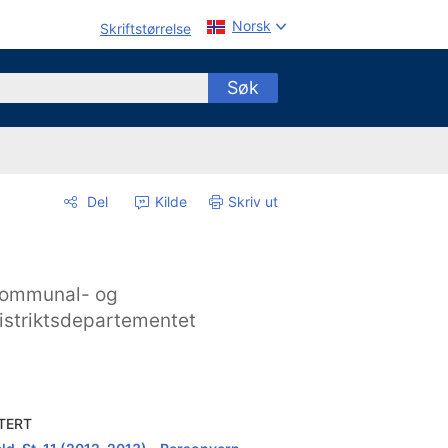
Norsk
Skriftstørrelse
Søk
Del
Kilde
Skriv ut
ommunal- og
istriktsdepartementet
TERT