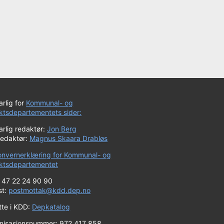
rlig for
Kommunal- og
iktsdepartementets sider:
rlig redaktør:
Jon Berg
redaktør:
Magnus Skaara Drabløs
onvernerklæring for Kommunal- og
riktsdepartementet
+ 47 22 24 90 90
st:
postmottak@kdd.dep.no
tte i KDD:
Depkatalog
nisasjonsnummer: 972 417 858