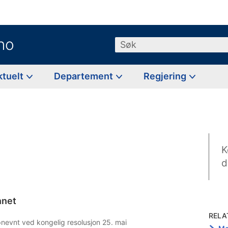
no
Søk
ktuelt
Departement
Regjering
K
d
nnet
RELA
evnt ved kongelig resolusjon 25. mai