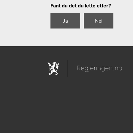
Tilbakemeldingsskjema
Fant du det du lette etter?
Ja
Nei
Regjeringen.no