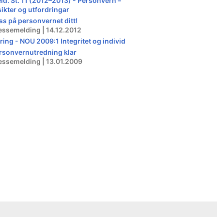
ld. St. 11 (2012–2013) - Personvern –
sikter og utfordringar
ss på personvernet ditt!
essemelding | 14.12.2012
ring - NOU 2009:1 Integritet og individ
rsonvernutredning klar
essemelding | 13.01.2009