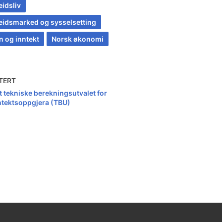
eidsliv
eidsmarked og sysselsetting
n og inntekt
Norsk økonomi
TERT
t tekniske berekningsutvalet for
ntektsoppgjera (TBU)