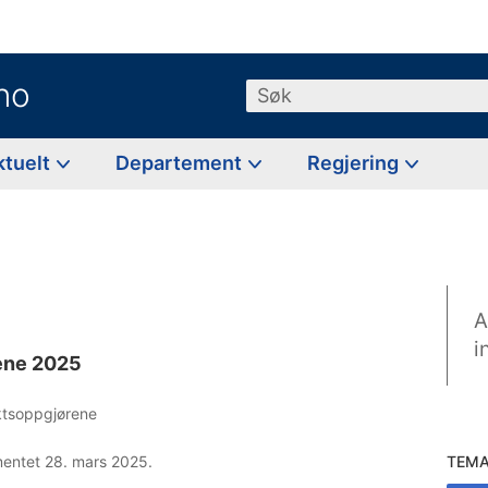
no
Søk
ktuelt
Departement
Regjering
A
i
rene 2025
ektsoppgjørene
ementet 28. mars 2025.
TEM