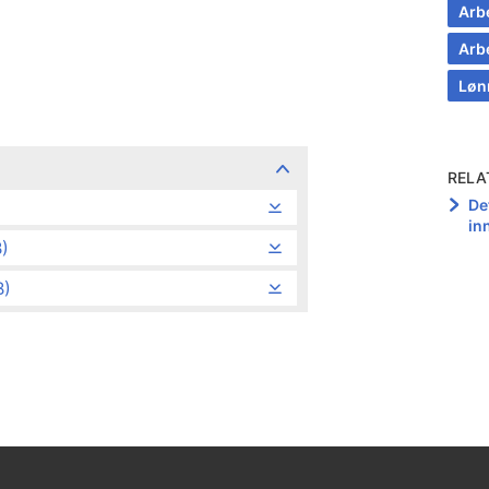
Arb
Arb
Løn
RELA
De
in
)
B)