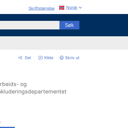
Norsk
Skriftstørrelse
Søk
Del
Kilde
Skriv ut
rbeids- og
nkluderingsdepartementet
A