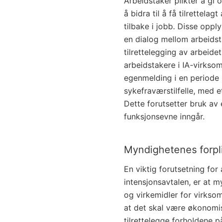
Arbeidstaker plikter å gi
å bidra til å få tilrettela
tilbake i jobb. Disse opp
en dialog mellom arbeids
tilrettelegging av arbeidet
arbeidstakere i IA-virksom
egenmelding i en periode
sykefraværstilfelle, med e
Dette forutsetter bruk av
funksjonsevne inngår.
Myndighetenes forpli
En viktig forutsetning for
intensjonsavtalen, er at my
og virkemidler for virksom
at det skal være økonomi
tilrettelegge forholdene p