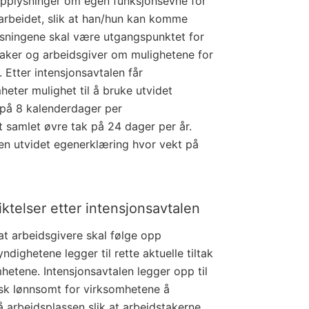
 opplysninger om egen funksjonsevne for
gt arbeidet, slik at han/hun kan komme
lysningene skal være utgangspunktet for
taker og arbeidsgiver om mulighetene for
. Etter intensjonsavtalen får
heter mulighet til å bruke utvidet
 på 8 kalenderdager per
t samlet øvre tak på 24 dager per år.
 en utvidet egenerklæring hvor vekt på
ktelser etter intensjonsavtalen
 at arbeidsgivere skal følge opp
ndighetene legger til rette aktuelle tiltak
hetene. Intensjonsavtalen legger opp til
sk lønnsomt for virksomhetene å
å arbeidsplassen slik at arbeidstakerne