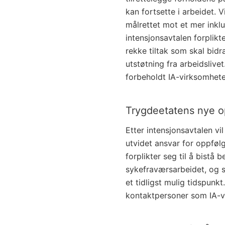
kan fortsette i arbeidet. 
målrettet mot et mer inklu
intensjonsavtalen forplik
rekke tiltak som skal bidr
utstøtning fra arbeidslivet.
forbeholdt IA-virksomhet
Trygdeetatens nye op
Etter intensjonsavtalen v
utvidet ansvar for oppføl
forplikter seg til å bistå
sykefraværsarbeidet, og sk
et tidligst mulig tidspun
kontaktpersoner som IA-vi