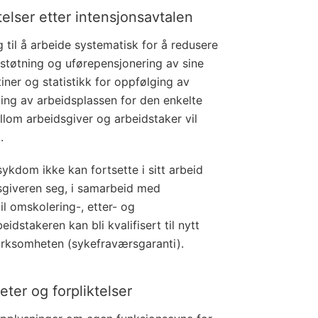
telser etter intensjonsavtalen
g til å arbeide systematisk for å redusere
støtning og uførepensjonering av sine
tiner og statistikk for oppfølging av
ging av arbeidsplassen for den enkelte
llom arbeidsgiver og arbeidstaker vil
.
ykdom ikke kan fortsette i sitt arbeid
idsgiveren seg, i samarbeid med
il omskolering-, etter- og
eidstakeren kan bli kvalifisert til nytt
 virksomheten (sykefraværsgaranti).
eter og forpliktelser