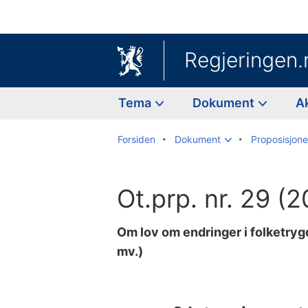
Regjeringen.
Tema
Dokument
A
Forsiden
Dokument
Proposisjoner
Ot.prp. nr. 29 (
Om lov om endringer i folketryg
mv.)
Til
innholdsfortegnelse