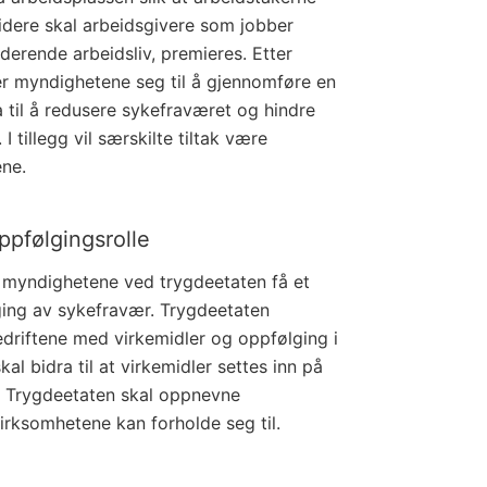
Videre skal arbeidsgivere som jobber
derende arbeidsliv, premieres. Etter
ter myndighetene seg til å gjennomføre en
a til å redusere sykefraværet og hindre
 I tillegg vil særskilte tiltak være
ene.
pfølgingsrolle
il myndighetene ved trygdeetaten få et
ging av sykefravær. Trygdeetaten
 bedriftene med virkemidler og oppfølging i
al bidra til at virkemidler settes inn på
kt. Trygdeetaten skal oppnevne
rksomhetene kan forholde seg til.