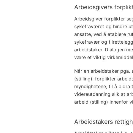
Arbeidsgivers forplik
Arbeidsgiver forplikter se
sykefraværet og hindre ut
ansatte, ved å etablere ru
sykefravær og tilretteleg
arbeidstaker. Dialogen me
være et viktig virkemiddel
Når en arbeidstaker pga. s
(stilling), forplikter arbe
myndighetene, til å bidra t
videreutdanning slik at arb
arbeid (stilling) innenfor
Arbeidstakers rettigh