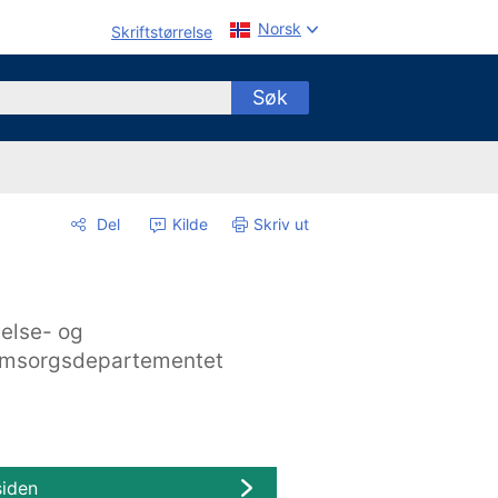
Norsk
Skriftstørrelse
Søk
Del
Kilde
Skriv ut
else- og
msorgsdepartementet
siden