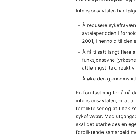
Intensjonsavtalen har føl
Å redusere sykefravære
avtaleperioden i forhold
2001, i henhold til den 
Å få tilsatt langt fler
funksjonsevne (yrkesh
attføringstiltak, reakti
Å øke den gjennomsnitt
En forutsetning for å nå 
intensjonsavtalen, er at al
forpliktelser og at tiltak s
sykefravær. Med utgangspu
skal det utarbeides en eg
forpliktende samarbeid m