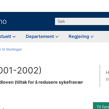
no
Søk
ktuelt
Departement
Regjering
 til Stortinget
2001-2002)
H
o
dloven (tiltak for å redusere sykefravær
Til for