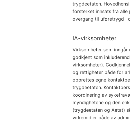
trygdeetaten. Hovedhensik
forsterket innsats fra all
overgang til uføretrygd i 
IA-virksomheter
Virksomheter som inngår 
godkjent som inkluderende
virksomheter). Godkjenne
og rettigheter både for ar
opprettes egne kontaktpe
trygdeetaten. Kontaktpers
koordinering av sykefrav
myndighetene og den enk
(trygdeetaten og Aetat) s
virkemidler både av admin