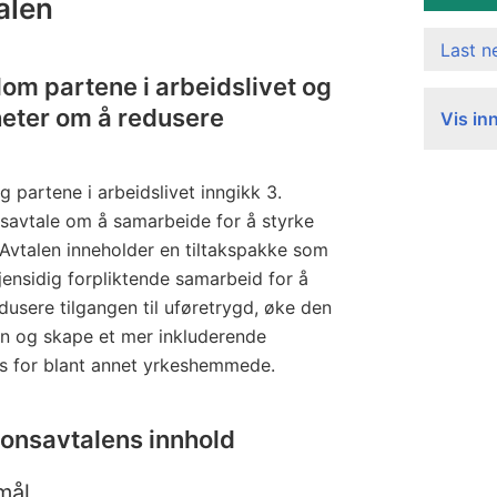
alen
Last 
om partene i arbeidslivet og
heter om å redusere
Vis in
 partene i arbeidslivet inngikk 3.
savtale om å samarbeide for å styrke
t. Avtalen inneholder en tiltakspakke som
gjensidig forpliktende samarbeid for å
dusere tilgangen til uføretrygd, øke den
en og skape et mer inkluderende
ss for blant annet yrkeshemmede.
jonsavtalens innhold
mål