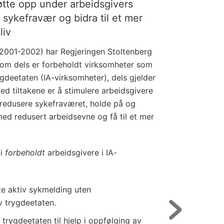
tøtte opp under arbeidsgivers
 sykefravær og bidra til et mer
liv
 1 (2001-2002) har Regjeringen Stoltenberg
som dels er forbeholdt virksomheter som
gdeetaten (IA-virksomheter), dels gjelder
ed tiltakene er å stimulere arbeidsgivere
 å redusere sykefraværet, holde på og
med redusert arbeidsevne og få til et mer
li
forbeholdt
arbeidsgivere i IA-
tte aktiv sykmelding uten
 trygdeetaten.
 trygdeetaten til hjelp i oppfølging av