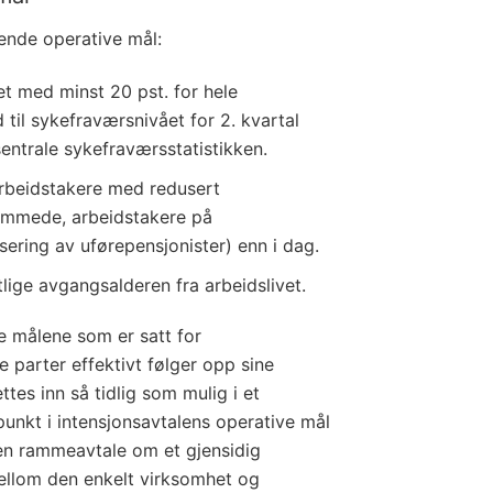
gende operative mål:
t med minst 20 pst. for hele
 til sykefraværsnivået for 2. kvartal
sentrale sykefraværsstatistikken.
e arbeidstakere med redusert
emmede, arbeidstakere på
visering av uførepensjonister) enn i dag.
lige avgangsalderen fra arbeidslivet.
de målene som er satt for
le parter effektivt følger opp sine
ettes inn så tidlig som mulig i et
nkt i intensjonsavtalens operative mål
en rammeavtale om et gjensidig
ellom den enkelt virksomhet og