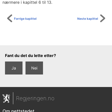
nærmere i kapittel 6 til 13.
Forrige kapittel
Neste kapittel
Tilbakemeldingsskjema
Fant du det du lette etter?
Ja
Nei
Regjeringen.no
Om nettstedet