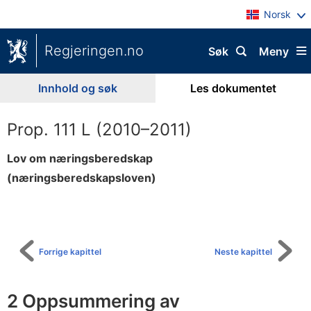
Norsk
Regjeringen.no
Søk
Meny
Innhold og søk
Les dokumentet
Prop. 111 L (2010–2011)
Lov om næringsberedskap
(næringsberedskapsloven)
Til
innholdsfortegnelse
Forrige kapittel
Neste kapittel
2 Oppsummering av