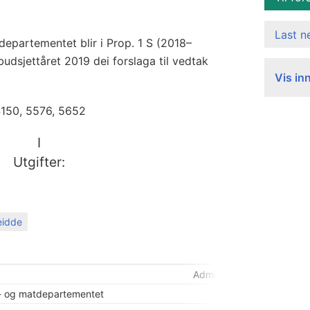
Last 
partementet blir i Prop. 1 S (2018–
budsjettåret 2019 dei forslaga til vedtak
Vis in
4150, 5576, 5652
I
Utgifter:
reidde
Administrasjon m.m.
- og matdepartementet