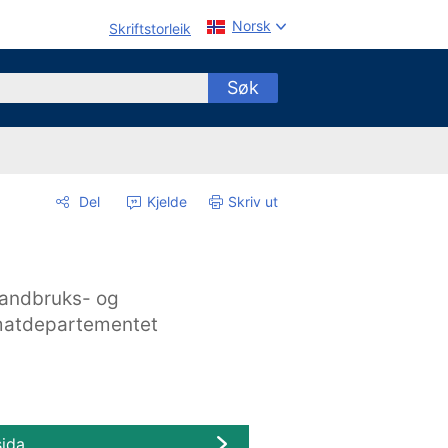
Norsk
Skriftstorleik
Søk
Del
Kjelde
Skriv ut
andbruks- og
atdepartementet
sida