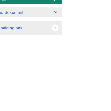
ned dokument
nhald og søk
Kroner
Kroner