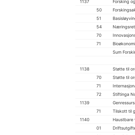
1137
Forsking o
50
Forskingsak
51
Basisløyvi
54
Næringsret
70
Innovasjons
71
Bioøkonomi
Sum Forski
1138
Støtte til 
70
Støtte til o
71
Internasjon
72
Stiftinga 
1139
Genressursa
71
Tilskott til
1140
Haustbare v
01
Driftsutgift