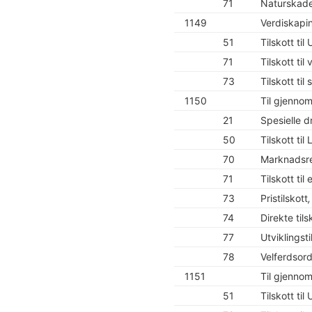
71
Naturskade
1149
Verdiskapin
51
Tilskott ti
71
Tilskott til
73
Tilskott til
1150
Til gjenno
21
Spesielle dr
50
Tilskott ti
70
Marknadsre
71
Tilskott til
73
Pristilskott
74
Direkte tils
77
Utviklingsti
78
Velferdsor
1151
Til gjennom
51
Tilskott ti