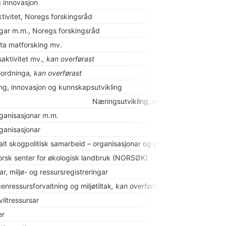
g innovasjon
tivitet, Noregs forskingsråd
ngar m.m., Noregs forskingsråd
ta matforsking mv.
aktivitet mv.
, kan overførast
ordninga
, kan overførast
ng, innovasjon og kunnskapsutvikling
Næringsutvikling, ressursforvaltning og m
organisasjonar m.m.
rganisasjonar
alt skogpolitisk samarbeid – organisasjonar og prosessar
, kan overfø
Norsk senter for økologisk landbruk (NORSØK)
r, miljø- og ressursregistreringar
 genressursforvaltning og miljøtiltak
, kan overførast
iltressursar
er