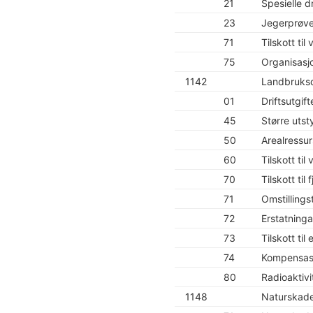
21
Spesielle dr
23
Jegerprøv
71
Tilskott til 
75
Organisasjo
1142
Landbruksd
01
Driftsutgift
45
Større utst
50
Arealressur
60
Tilskott ti
70
Tilskott til 
71
Omstillings
72
Erstatninga
73
Tilskott ti
74
Kompensasjo
80
Radioaktivit
1148
Naturskade