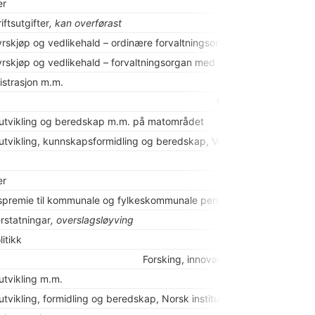
er
iftsutgifter
, kan overførast
yrskjøp og vedlikehald – ordinære forvaltningsorgan
, kan overførast,
yrskjøp og vedlikehald – forvaltningsorgan med særskilde fullmakter
strasjon m.m.
Matpolitikk
tvikling og beredskap m.m. på matområdet
tvikling, kunnskapsformidling og beredskap, Veterinærinstituttet
er
spremie til kommunale og fylkeskommunale pensjonskasser
 erstatningar
, overslagsløyving
itikk
Forsking, innovasjon og kunnskapsutv
tvikling m.m.
vikling, formidling og beredskap, Norsk institutt for bioøkonomi