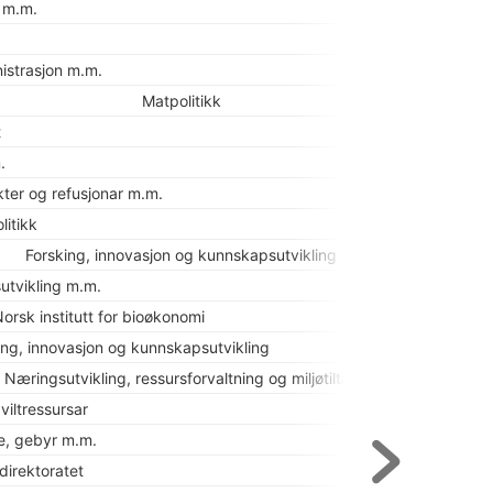
 m.m.
123 000
948 000
istrasjon m.m.
Matpolitikk
t
.
198 704 000
kter og refusjonar m.m.
5 874 000
20
itikk
20
Forsking, innovasjon og kunnskapsutvikling
tvikling m.m.
orsk institutt for bioøkonomi
18 081 000
1
ng, innovasjon og kunnskapsutvikling
1
Næringsutvikling, ressursforvaltning og miljøtiltak
viltressursar
e, gebyr m.m.
4 500 000
irektoratet