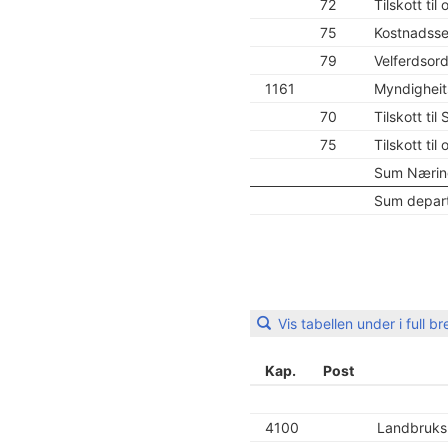
72
Tilskott ti
75
Kostnadsse
79
Velferdsor
1161
Myndigheit
70
Tilskott ti
75
Tilskott ti
Sum Nærings
Sum depart
Vis tabellen under i full b
Kap.
Post
4100
Landbruks