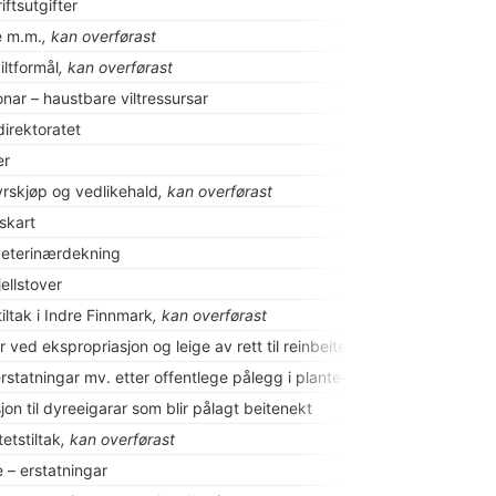
iftsutgifter
e m.m.
, kan overførast
viltformål
, kan overførast
nar – haustbare viltressursar
irektoratet
er
yrskjøp og vedlikehald
, kan overførast
skart
l veterinærdekning
fjellstover
tiltak i Indre Finnmark
, kan overførast
r ved ekspropriasjon og leige av rett til reinbeite
, overslagsløyving
l erstatningar mv. etter offentlege pålegg i plante- og husdyrproduksj
n til dyreeigarar som blir pålagt beitenekt
etstiltak
, kan overførast
 – erstatningar