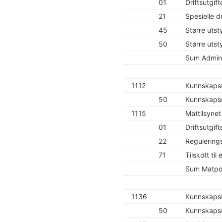
01
Driftsutgift
21
Spesielle dr
45
Større utst
50
Større utst
Sum Admini
1112
Kunnskapsu
50
Kunnskapsu
1115
Mattilsynet
01
Driftsutgift
22
Regulering
71
Tilskott til
Sum Matpol
1136
Kunnskapsu
50
Kunnskapsut