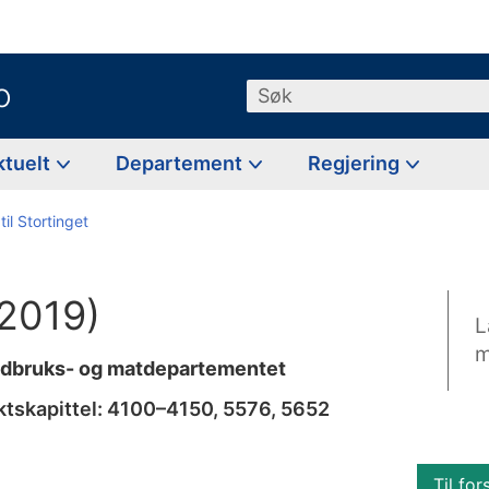
o
Søk
ktuelt
Departement
Regjering
til Stortinget
–2019)
L
m
andbruks- og matdepartementet
ektskapittel: 4100–4150, 5576, 5652
Til for