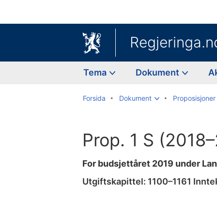
Regjeringa.n
Tema
Dokument
A
Forsida
Dokument
Proposisjoner 
Prop. 1 S (2018
For budsjettåret 2019 under L
Utgiftskapittel: 1100–1161 Innt
Til
innhaldsliste