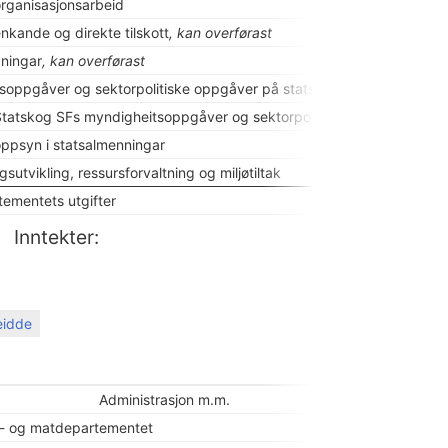
l organisasjonsarbeid
nkande og direkte tilskott
, kan overførast
dningar
, kan overførast
soppgåver og sektorpolitiske oppgåver på statsgrunn
l Statskog SFs myndigheitsoppgåver og sektorpolitiske oppgåver
l oppsyn i statsalmenningar
utvikling, ressursforvaltning og miljøtiltak
ementets utgifter
Inntekter:
reidde
Kroner
Administrasjon m.m.
- og matdepartementet