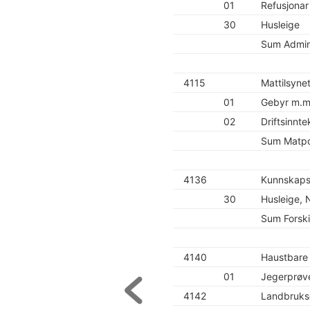
01
Refusjonar
30
Husleige
Sum Admin
4115
Mattilsyne
01
Gebyr m.m
02
Driftsinnte
Sum Matpol
4136
Kunnskapsu
30
Husleige, N
Sum Forski
4140
Haustbare 
01
Jegerprøv
4142
Landbruksd