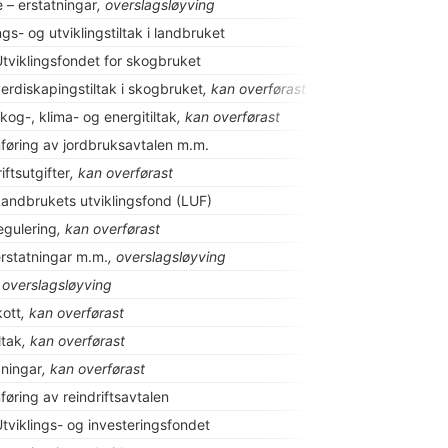
 – erstatningar
, overslagsløyving
gs- og utviklingstiltak i landbruket
l Utviklingsfondet for skogbruket
 verdiskapingstiltak i skogbruket
, kan overførast
 skog-, klima- og energitiltak
, kan overførast
mføring av jordbruksavtalen m.m.
iftsutgifter
, kan overførast
l Landbrukets utviklingsfond (LUF)
gulering
, kan overførast
 erstatningar m.m.
, overslagsløyving
, overslagsløyving
kott
, kan overførast
ltak
, kan overførast
dningar
, kan overførast
føring av reindriftsavtalen
l Utviklings- og investeringsfondet